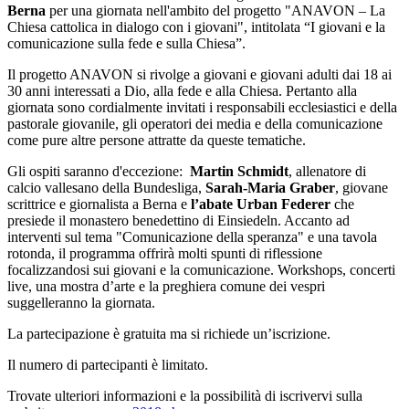
Berna
per una giornata nell'ambito del progetto "ANAVON – La
Chiesa cattolica in dialogo con i giovani", intitolata “I giovani e la
comunicazione sulla fede e sulla Chiesa”.
Il progetto ANAVON si rivolge a giovani e giovani adulti dai 18 ai
30 anni interessati a Dio, alla fede e alla Chiesa. Pertanto alla
giornata sono cordialmente invitati i responsabili ecclesiastici e della
pastorale giovanile, gli operatori dei media e della comunicazione
come pure altre persone attratte da queste tematiche.
Gli ospiti saranno d'eccezione:
Martin Schmidt
, allenatore di
calcio vallesano della Bundesliga,
Sarah-Maria Graber
, giovane
scrittrice e giornalista a Berna e
l’abate Urban Federer
che
presiede il monastero benedettino di Einsiedeln. Accanto ad
interventi sul tema "Comunicazione della speranza" e una tavola
rotonda, il programma offrirà molti spunti di riflessione
focalizzandosi sui giovani e la comunicazione. Workshops, concerti
live, una mostra d’arte e la preghiera comune dei vespri
suggelleranno la giornata.
La partecipazione è gratuita ma si richiede un’iscrizione.
Il numero di partecipanti è limitato.
Trovate ulteriori informazioni e la possibilità di iscrivervi sulla