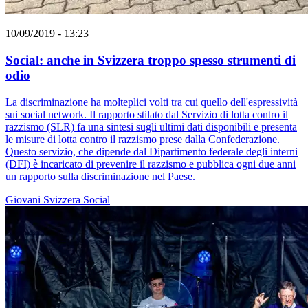
10/09/2019 - 13:23
Social: anche in Svizzera troppo spesso strumenti di
odio
La discriminazione ha molteplici volti tra cui quello dell'espressività
sui social network. Il rapporto stilato dal Servizio di lotta contro il
razzismo (SLR) fa una sintesi sugli ultimi dati disponibili e presenta
le misure di lotta contro il razzismo prese dalla Confederazione.
Questo servizio, che dipende dal Dipartimento federale degli interni
(DFI) è incaricato di prevenire il razzismo e pubblica ogni due anni
un rapporto sulla discriminazione nel Paese.
Giovani
Svizzera
Social