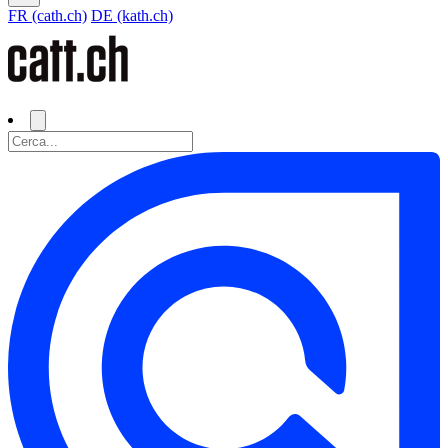
FR (cath.ch)
DE (kath.ch)