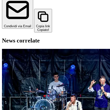
Condividi via Email
Copia link
Copiato!
News correlate