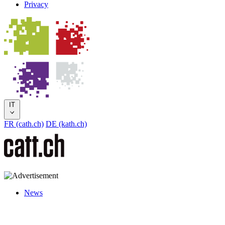
Privacy
IT
FR (cath.ch)
DE (kath.ch)
News