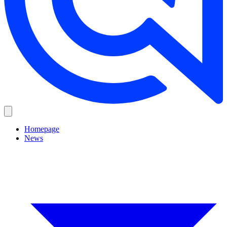
Homepage
News