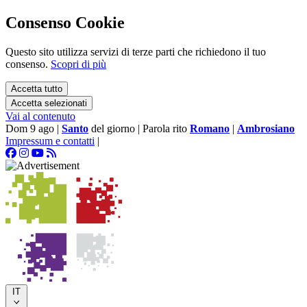
Consenso Cookie
Questo sito utilizza servizi di terze parti che richiedono il tuo
consenso.
Scopri di più
Accetta tutto
Accetta selezionati
Vai al contenuto
Dom 9 ago
|
Santo
del giorno
|
Parola rito
Romano
|
Ambrosiano
Impressum e contatti
|
IT