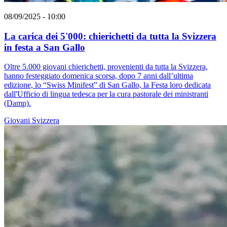
08/09/2025 - 10:00
La carica dei 5'000: chierichetti da tutta la Svizzera
in festa a San Gallo
Oltre 5.000 giovani chierichetti, provenienti da tutta la Svizzera,
hanno festeggiato domenica scorsa, dopo 7 anni dall’ultima
edizione, lo “Swiss Minifest” di San Gallo, la Festa loro dedicata
dall'Ufficio di lingua tedesca per la cura pastorale dei ministranti
(Damp).
Giovani
Svizzera