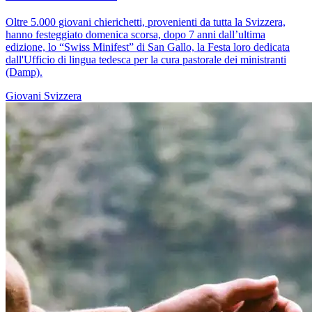
Oltre 5.000 giovani chierichetti, provenienti da tutta la Svizzera,
hanno festeggiato domenica scorsa, dopo 7 anni dall’ultima
edizione, lo “Swiss Minifest” di San Gallo, la Festa loro dedicata
dall'Ufficio di lingua tedesca per la cura pastorale dei ministranti
(Damp).
Giovani
Svizzera