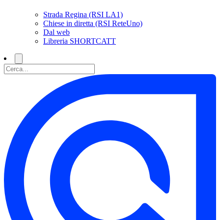
Strada Regina (RSI LA1)
Chiese in diretta (RSI ReteUno)
Dal web
Libreria SHORTCATT