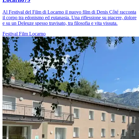
Al Festival del Film di Locarno il nuovo film di Denis Côté racconta
il corpo tra edonismo ed eutanasia. Una riflessione su piacere, dolore
e su un Deleuze spesso travisato, tra filosofia e vita vissuta.
Festival
Film
Locarno