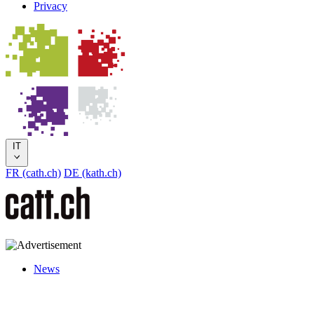
Privacy
IT
FR (cath.ch)
DE (kath.ch)
News