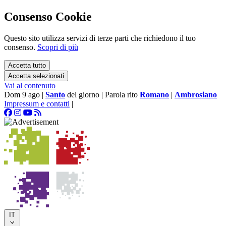
Consenso Cookie
Questo sito utilizza servizi di terze parti che richiedono il tuo
consenso.
Scopri di più
Accetta tutto
Accetta selezionati
Vai al contenuto
Dom 9 ago
|
Santo
del giorno
|
Parola rito
Romano
|
Ambrosiano
Impressum e contatti
|
IT