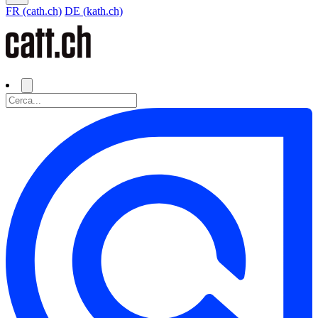
FR (cath.ch)
DE (kath.ch)