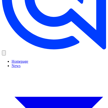
Homepage
News