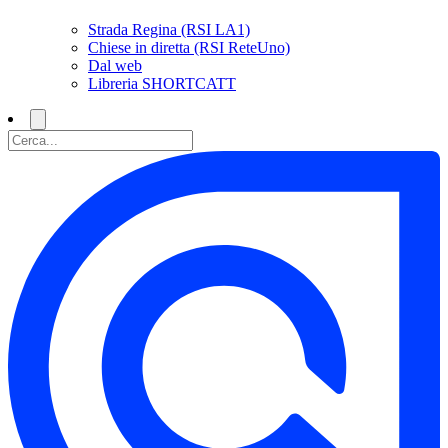
Strada Regina (RSI LA1)
Chiese in diretta (RSI ReteUno)
Dal web
Libreria SHORTCATT