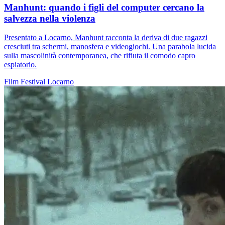
Manhunt: quando i figli del computer cercano la
salvezza nella violenza
Presentato a Locarno, Manhunt racconta la deriva di due ragazzi
cresciuti tra schermi, manosfera e videogiochi. Una parabola lucida
sulla mascolinità contemporanea, che rifiuta il comodo capro
espiatorio.
Film
Festival
Locarno