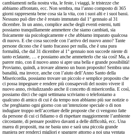
cambiamenti nella nostra vita, le feste, i viaggi, le tristezze che
abbiamo affrontato, ecc. Non sembra, ma l’anno composto di 365
giorni rappresenta bene cosa sia la vita, con i suoi alti e i suoi bassi.
Nessuno può dire che è restato immutato dal 1° gennaio al 31
dicembre. In un anno, complice anche degli eventi esterni, tutti
possiamo tranquillamente ammettere che siamo cambiati, sia
fisicamente sia psicologicamente e che abbiamo imparato qualcosa
di nuovo. E che cosa succede con l’arrivo del nuovo anno? Tante
persone dicono che è tanto fracasso per nulla, che è una pura
formalità, che dal 31 dicembre al 1° gennaio non succede niente di
tanto eclatante, … e possiamo anche ammetterlo che sia così! Ma, a
parere mio, con il nuovo anno si apre una bella e grande possibilità!
Proviamo, quindi, a trovare almeno un buon proposito! Sembra una
banalità, ma invece, anche con l’aiuto dell’Anno Santo della
Misericordia, possiamo trovare un piccolo e semplice proposito che
ci possa impegnare e rendere più consapevoli del nostro vivere il
nuovo anno, rivitalizzando anche il concetto di misericordia. E così,
possiamo dirci che ogni settimana scriviamo o telefoniamo a
qualcuno di amico di cui è da tempo non abbiamo più sue notizie o
che preghiamo ogni giorno con un’intenzione speciale o di non
indugiare troppo nell’accettare delle proposte che ci vengono fatte
da persone di cui ci fidiamo o di rispettare maggiormente l’ambiente
circostante, di pensare positivo davanti a delle difficoltà, ecc. Una
marea di propositi, ma ne basta uno e sarà una piccola grande
maniera per renderci migliori e spargere attorno a noi una ventata