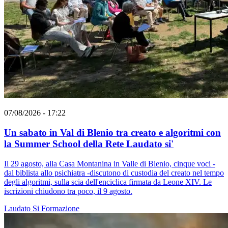
07/08/2026 - 17:22
Un sabato in Val di Blenio tra creato e algoritmi con
la Summer School della Rete Laudato si'
Il 29 agosto, alla Casa Montanina in Valle di Blenio, cinque voci -
dal biblista allo psichiatra -discutono di custodia del creato nel tempo
degli algoritmi, sulla scia dell'enciclica firmata da Leone XIV. Le
iscrizioni chiudono tra poco, il 9 agosto.
Laudato Si
Formazione