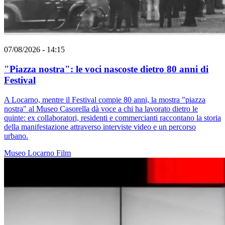
07/08/2026 - 14:15
"Piazza nostra": le voci nascoste dietro 80 anni di
Festival
A Locarno, mentre il Festival compie 80 anni, la mostra "piazza
nostra" al Museo Casorella dà voce a chi ha lavorato dietro le
quinte: ex collaboratori, residenti e commercianti raccontano la storia
della manifestazione attraverso interviste video e un percorso
urbano.
Museo
Locarno
Film