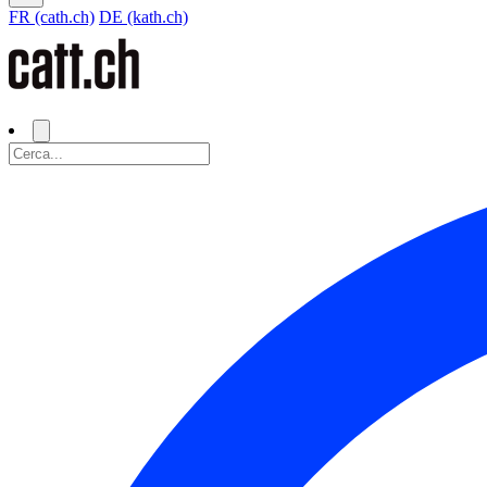
FR (cath.ch)
DE (kath.ch)