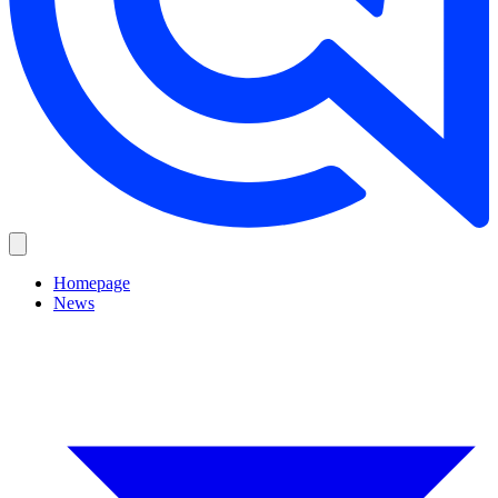
Homepage
News