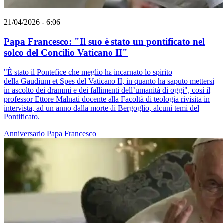
21/04/2026 - 6:06
Papa Francesco: "Il suo è stato un pontificato nel
solco del Concilio Vaticano II"
"È stato il Pontefice che meglio ha incarnato lo spirito
della Gaudium et Spes del Vaticano II, in quanto ha saputo mettersi
in ascolto dei drammi e dei fallimenti dell’umanità di oggi", così il
professor Ettore Malnati docente alla Facoltà di teologia rivisita in
intervista, ad un anno dalla morte di Bergoglio, alcuni temi del
Pontificato.
Anniversario
Papa Francesco