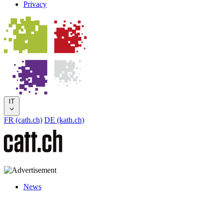
Privacy
IT
FR (cath.ch)
DE (kath.ch)
News