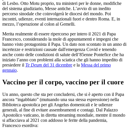
di Lesbo. Otto Motu proprio, tra ministeri per le donne, modifiche
del sistema giudiziario, Messe antiche. L’avvio di un inedito
percorso sinodale che coinvolgerà le diocesi del mondo. Poi
incontri, udienze, eventi internazionali fuori e dentro Roma. E, in
mezzo, l’operazione al colon al Gemelli.
Merita realmente di essere ripercorso per intero il 2021 di Papa
Francesco, considerando la mole di appuntamenti e impegni che
hanno visto protagonista il Papa. Un dato non scontato in un anno di
incertezze e restrizioni causate dall'emergenza Covid e tenendo
anche conto delle condizioni di salute dell’85enne Pontefice che ha
iniziato l’anno con problemi alla sciatica che gli hanno impedito di
presiedere il
Te Deum
del 31 dicembre
e la
Messa del primo
gennaio
.
Vaccino per il corpo, vaccino per il cuore
Un anno, questo che sta per concludersi, che si è aperto con il Papa
ancora “ingabbiato” (mutuando una sua stessa espressione) nella
Biblioteca apostolica per gli Angelus domenicali e le udienze
generali, al fine di evitare assembramenti e contagi. Dal Palazzo
Apostolico vaticano, in diretta streaming mondiale, mentre il mondo
si affacciava al 2021 con addosso le ferite della pandemia,
Francesco esordiva: