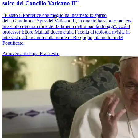
solco del Concilio Vaticano II"
"È stato il Pontefice che meglio ha incarnato lo spirito
della Gaudium et Spes del Vaticano II, in quanto ha saputo mettersi
in ascolto dei drammi e dei fallimenti dell’umanità di oggi", così il
professor Ettore Malnati docente alla Facoltà di teologia rivisita in
intervista, ad un anno dalla morte di Bergoglio, alcuni temi del
Pontificato.
Anniversario
Papa Francesco