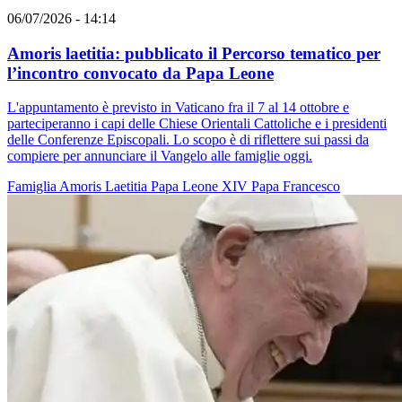
06/07/2026 - 14:14
Amoris laetitia: pubblicato il Percorso tematico per
l’incontro convocato da Papa Leone
L'appuntamento è previsto in Vaticano fra il 7 al 14 ottobre e
parteciperanno i capi delle Chiese Orientali Cattoliche e i presidenti
delle Conferenze Episcopali. Lo scopo è di riflettere sui passi da
compiere per annunciare il Vangelo alle famiglie oggi.
Famiglia
Amoris Laetitia
Papa Leone XIV
Papa Francesco