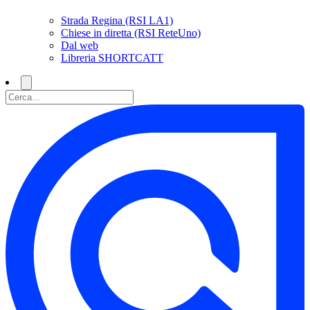
Strada Regina (RSI LA1)
Chiese in diretta (RSI ReteUno)
Dal web
Libreria SHORTCATT