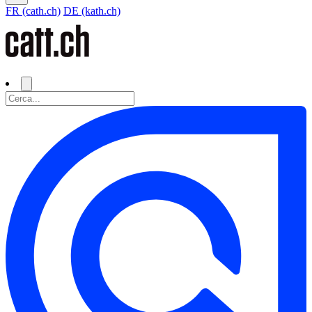
FR (cath.ch)
DE (kath.ch)