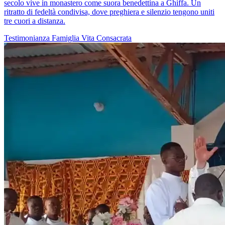
secolo vive in monastero come suora benedettina a Ghiffa. Un
ritratto di fedeltà condivisa, dove preghiera e silenzio tengono uniti
tre cuori a distanza.
Testimonianza
Famiglia
Vita Consacrata