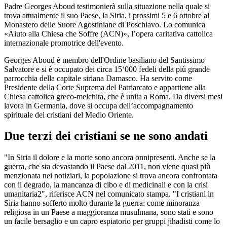
Padre Georges Aboud testimonierà sulla situazione nella quale si
trova attualmente il suo Paese, la Siria, i prossimi 5 e 6 ottobre al
Monastero delle Suore Agostiniane di Poschiavo. Lo comunica
«Aiuto alla Chiesa che Soffre (ACN)», l’opera caritativa cattolica
internazionale promotrice dell'evento.
Georges Aboud è membro dell'Ordine basiliano del Santissimo
Salvatore e si è occupato dei circa 15‘000 fedeli della più grande
parrocchia della capitale siriana Damasco. Ha servito come
Presidente della Corte Suprema del Patriarcato e appartiene alla
Chiesa cattolica greco-melchita, che è unita a Roma. Da diversi mesi
lavora in Germania, dove si occupa dell’accompagnamento
spirituale dei cristiani del Medio Oriente.
Due terzi dei cristiani se ne sono andati
"In Siria il dolore e la morte sono ancora onnipresenti. Anche se la
guerra, che sta devastando il Paese dal 2011, non viene quasi più
menzionata nei notiziari, la popolazione si trova ancora confrontata
con il degrado, la mancanza di cibo e di medicinali e con la crisi
umanitaria2", riferisce ACN nel comunicato stampa. "I cristiani in
Siria hanno sofferto molto durante la guerra: come minoranza
religiosa in un Paese a maggioranza musulmana, sono stati e sono
un facile bersaglio e un capro espiatorio per gruppi jihadisti come lo