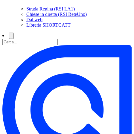
Strada Regina (RSI LA1)
Chiese in diretta (RSI ReteUno)
Dal web
Libreria SHORTCATT