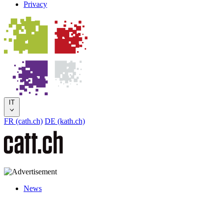
Privacy
IT
FR (cath.ch)
DE (kath.ch)
News