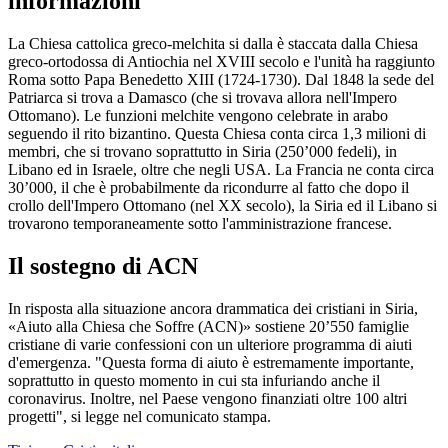
informazioni
La Chiesa cattolica greco-melchita si dalla è staccata dalla Chiesa
greco-ortodossa di Antiochia nel XVIII secolo e l'unità ha raggiunto
Roma sotto Papa Benedetto XIII (1724-1730). Dal 1848 la sede del
Patriarca si trova a Damasco (che si trovava allora nell'Impero
Ottomano). Le funzioni melchite vengono celebrate in arabo
seguendo il rito bizantino. Questa Chiesa conta circa 1,3 milioni di
membri, che si trovano soprattutto in Siria (250’000 fedeli), in
Libano ed in Israele, oltre che negli USA. La Francia ne conta circa
30’000, il che è probabilmente da ricondurre al fatto che dopo il
crollo dell'Impero Ottomano (nel XX secolo), la Siria ed il Libano si
trovarono temporaneamente sotto l'amministrazione francese.
Il sostegno di ACN
In risposta alla situazione ancora drammatica dei cristiani in Siria,
«Aiuto alla Chiesa che Soffre (ACN)» sostiene 20’550 famiglie
cristiane di varie confessioni con un ulteriore programma di aiuti
d'emergenza. "Questa forma di aiuto è estremamente importante,
soprattutto in questo momento in cui sta infuriando anche il
coronavirus. Inoltre, nel Paese vengono finanziati oltre 100 altri
progetti", si legge nel comunicato stampa.