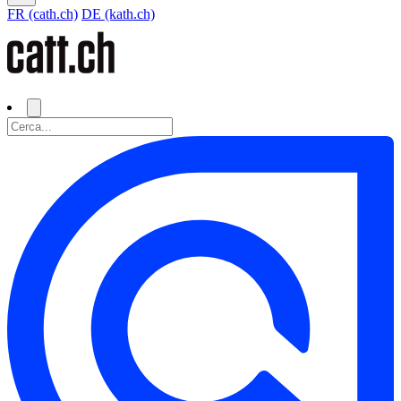
FR (cath.ch)
DE (kath.ch)