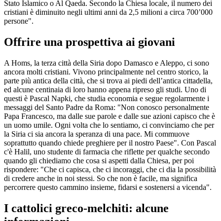
Stato Islamico o Al Qaeda. Secondo la Chiesa locale, il numero dei
cristiani è diminuito negli ultimi anni da 2,5 milioni a circa 700’000
persone".
Offrire una prospettiva ai giovani
A Homs, la terza città della Siria dopo Damasco e Aleppo, ci sono
ancora molti cristiani. Vivono principalmente nel centro storico, la
parte più antica della città, che si trova ai piedi dell’antica cittadella,
ed alcune centinaia di loro hanno appena ripreso gli studi. Uno di
questi è Pascal Napki, che studia economia e segue regolarmente i
messaggi del Santo Padre da Roma: "Non conosco personalmente
Papa Francesco, ma dalle sue parole e dalle sue azioni capisco che è
un uomo umile. Ogni volta che lo sentiamo, ci convinciamo che per
la Siria ci sia ancora la speranza di una pace. Mi commuove
soprattutto quando chiede preghiere per il nostro Paese". Con Pascal
c'è Halil, uno studente di farmacia che riflette per qualche secondo
quando gli chiediamo che cosa si aspetti dalla Chiesa, per poi
rispondere: "Che ci capisca, che ci incoraggi, che ci dia la possibilità
di credere anche in noi stessi. So che non è facile, ma significa
percorrere questo cammino insieme, fidarsi e sostenersi a vicenda".
I cattolici greco-melchiti: alcune