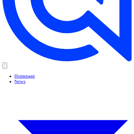
Homepage
News