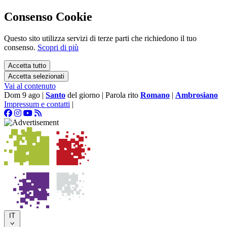
Consenso Cookie
Questo sito utilizza servizi di terze parti che richiedono il tuo
consenso.
Scopri di più
Accetta tutto
Accetta selezionati
Vai al contenuto
Dom 9 ago
|
Santo
del giorno
|
Parola rito
Romano
|
Ambrosiano
Impressum e contatti
|
IT