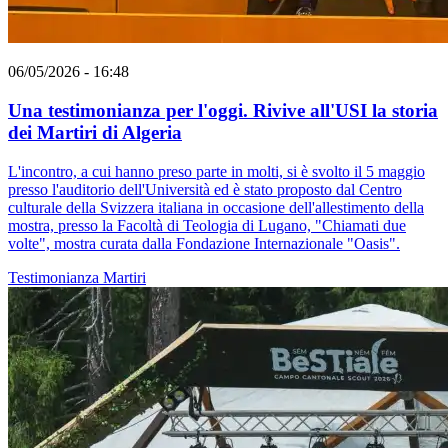
06/05/2026 - 16:48
Una testimonianza per l'oggi. Rivive all'USI la storia
dei Martiri di Algeria
L'incontro, a cui hanno preso parte in molti, si è svolto il 5 maggio
presso l'auditorio dell'Università ed è stato proposto dal Centro
culturale della Svizzera italiana in occasione dell'allestimento della
mostra, presso la Facoltà di Teologia di Lugano, "Chiamati due
volte", mostra curata dalla Fondazione Internazionale "Oasis".
Testimonianza
Martiri