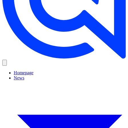
Homepage
News