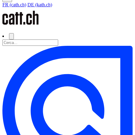
FR (cath.ch)
DE (kath.ch)