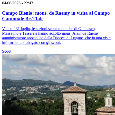
04/08/2026 - 22:43
Campo Blenio: mons. de Raemy in visita al Campo
Cantonale BesTIale
Venerdì 31 luglio, le sezioni scout cattoliche di Giubiasco,
Massagno e Tesserete hanno accolto mons. Alain de Raemy,
amministratore apostolico della Diocesi di Lugano, che in una visita
informale ha dialogato con gli scout.
Scout