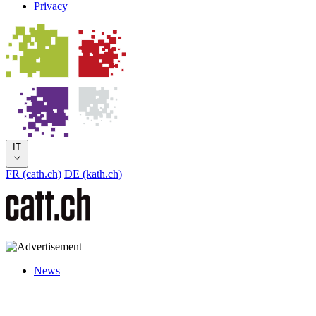
Privacy
IT
FR (cath.ch)
DE (kath.ch)
News