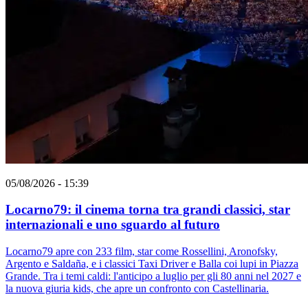
05/08/2026 - 15:39
Locarno79: il cinema torna tra grandi classici, star
internazionali e uno sguardo al futuro
Locarno79 apre con 233 film, star come Rossellini, Aronofsky,
Argento e Saldaña, e i classici Taxi Driver e Balla coi lupi in Piazza
Grande. Tra i temi caldi: l'anticipo a luglio per gli 80 anni nel 2027 e
la nuova giuria kids, che apre un confronto con Castellinaria.