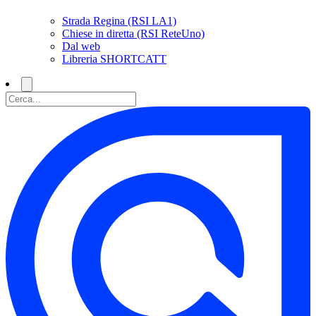
Strada Regina (RSI LA1)
Chiese in diretta (RSI ReteUno)
Dal web
Libreria SHORTCATT