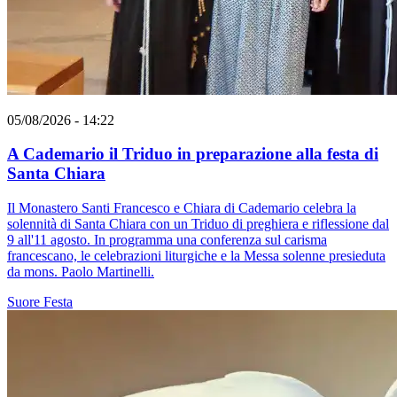
05/08/2026 - 14:22
A Cademario il Triduo in preparazione alla festa di
Santa Chiara
Il Monastero Santi Francesco e Chiara di Cademario celebra la
solennità di Santa Chiara con un Triduo di preghiera e riflessione dal
9 all'11 agosto. In programma una conferenza sul carisma
francescano, le celebrazioni liturgiche e la Messa solenne presieduta
da mons. Paolo Martinelli.
Suore
Festa