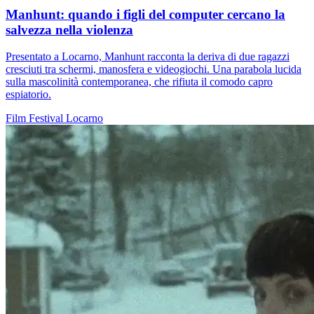
Manhunt: quando i figli del computer cercano la
salvezza nella violenza
Presentato a Locarno, Manhunt racconta la deriva di due ragazzi
cresciuti tra schermi, manosfera e videogiochi. Una parabola lucida
sulla mascolinità contemporanea, che rifiuta il comodo capro
espiatorio.
Film
Festival
Locarno