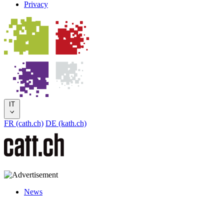
Privacy
IT
FR (cath.ch)
DE (kath.ch)
News