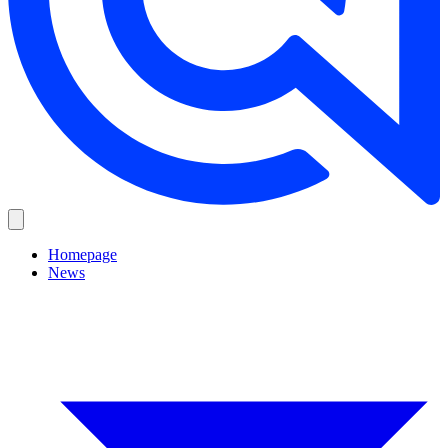
Homepage
News