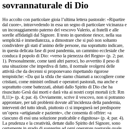
sovrannaturale di Dio
Ho accolto con particolare gioia l’ultima lettera pastorale: «Ripartire
dal cuore», intravvedendo in essa un segno di particolare vicinanza e
un incoraggiamento paterno del vescovo Valerio, ai fratelli e alle
sorelle affidatigli dal Signore. Il testo in questione riesce, nella sua
semplicità e immediatezza, a dimostrare che si può non soltanto
condividere gli stati d’animo delle persone, ma soprattutto indicare,
in questa delicata fase di post pandemia, un cammino ecclesiale che
conduca il popolo di Dio: «verso la pienezza del Regno» (p. 2; par.
1). Personalmente, come tanti altri parroci, ho avvertito il peso di
una situazione che impediva di fatto, il normale svolgersi delle
attività che da decenni si proponevano rispettando rigorose
tempistiche: «Da qui la sfida che siamo chiamati a raccogliere come
cristiani, come ministri ordinati e operatori pastorali, ma anche e
soprattutto come battezzati, abitati dallo Spirito di Dio che ha
risuscitato Gesù dai morti e darà vita ai nostri corpi mortali (cfr. Rm
8,11)» (p. 4; par. 4). Ovviamente, scrive il vescovo, non si potranno
approntare, per tali problemi dovute all’incidenza della pandemia,
interventi del tutto ideali, piuttosto ci si impegnerà nel predisporre
un’opera «artigianale e paziente», che consenta di offrire: «a
ciascuno di essi una soluzione praticabile e dignitosa» (p. 4; par. 4).
La prudenza e la creatività, dettate dallo Spirito del Signore, sono
certamente in grado di suggerire ad ogni operatore pastorale quale