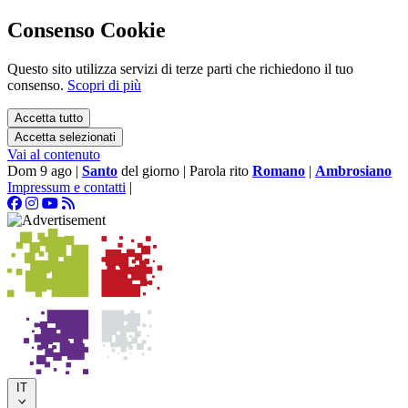
Consenso Cookie
Questo sito utilizza servizi di terze parti che richiedono il tuo
consenso.
Scopri di più
Accetta tutto
Accetta selezionati
Vai al contenuto
Dom 9 ago
|
Santo
del giorno
|
Parola rito
Romano
|
Ambrosiano
Impressum e contatti
|
IT