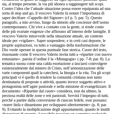
sia, al tempo presente, la via più idonea a raggiungere tali scopi.
Contro l’idea che l’attuale situazione possa essere equiparata ad una
sorta di stop and go, il vescovo Valerio fa notare l’importanza di
saper decifrare «l’appello del Signore» (cf p. 5; par. 5). Questo
paragrafo, a mio avviso, funge da stimolo alle coscienze dell’uomo
contemporaneo. Chi vive a contatto con la gente, si rende conto
delle più svariate esigenze che affiorano all’interno delle famiglie. Il
vescovo Valerio intravvede nella situazione attuale, un contesto
ideale per «vigilare». Saper sospendere, e in certi casi deporre, le
proprie aspirazioni, va tutto a vantaggio della trasformazione che
Dio vuole operare in questa puntuale fase storica. Cuore del testo,
risuonante come Il vescovo Valerio invita tutti a «ripartire con nuovo
entusiamo». parola d’ordine è la «Mistagogia» ( pp. 7-8; par. 8). La
tematica suona come una calda esortazione a lasciarsi coinvolgere
esistenzialmente dal mistero di Cristo, nell’armonizzazione delle
varie componenti quali la catechesi, la liturgia e la vita. Tra gli scopi
principali vi è quello di rendere la comunità cristiana non tanto
destinataria di proposte o attività, quanto invece soggetto attivo e
protagonista nell’agire pastorale e nella missione di evangelizzare. Il
documento: «Ripartire dal cuore» considera, non da ultimo, la
preziosa realtà delle zone e reti pastorali. Servirà l’impegno di tutti,
perché a partire dalla conversione di ciascun fedele, esse possano:
«trarre linfa e dinamismo per svilupparsi ulteriormente» (p. 8; par.
9). Evitando la moltiplicazione degli appuntamenti, quanto le inutili
dispersioni di energie, è possibile tracciare un cammino ecclesiale