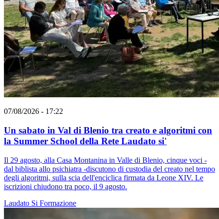
07/08/2026 - 17:22
Un sabato in Val di Blenio tra creato e algoritmi con
la Summer School della Rete Laudato si'
Il 29 agosto, alla Casa Montanina in Valle di Blenio, cinque voci -
dal biblista allo psichiatra -discutono di custodia del creato nel tempo
degli algoritmi, sulla scia dell'enciclica firmata da Leone XIV. Le
iscrizioni chiudono tra poco, il 9 agosto.
Laudato Si
Formazione