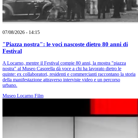
07/08/2026 - 14:15
"Piazza nostra": le voci nascoste dietro 80 anni di
Festival
A Locarno, mentre il Festival compie 80 anni, la mostra "piazza
nostra" al Museo Casorella dà voce a chi ha lavorato dietro le
quinte: ex collaboratori, residenti e commercianti raccontano la storia
della manifestazione attraverso interviste video e un percorso
urbano.
Museo
Locarno
Film