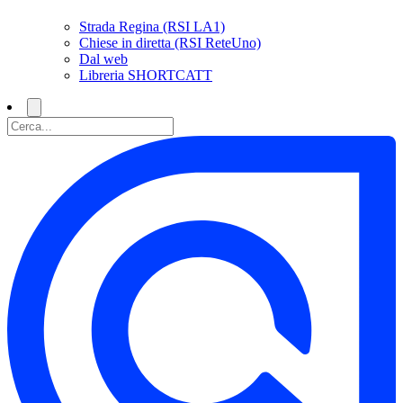
Strada Regina (RSI LA1)
Chiese in diretta (RSI ReteUno)
Dal web
Libreria SHORTCATT