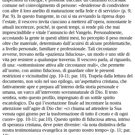
comune nel coinvolgimento di persone: «desiderose di condividere
con altre il loro anelito di maturazione nella fede e di servizio» (p. 9;
Par. 9). In questo frangente, in cui si sta avviando la ripresa dopo
l’estate, il vescovo invita ciascuno a mettersi all’opera, nonostante le
attuali incertezze, poiché, in questi tempi, si rende più che mai
imprescindibile e vitale l’annuncio del Vangelo. Personalmente,
accostando la gente in questi ultimi mesi, ho percepito il peso morale
oltre che materiale, determinato dall’acuirsi di alcune problematiche,
a livello personale, familiare e professionale. Tali circostanze
avverse, trovano nella «pazienza fiduciosa», un modo e uno stile di
vita per resistere a qualunque traversia. Il vescovo parla, al riguardo,
di una: «sottomissione attiva alle circostanze reali», che permette
all’uomo, con animo fiducioso, di guardare oltre le presenti
restrizioni e vicissitudini (pp. 10-11; par. 10). Trapela dalla lettura del
documento, non solo nel suo epilogo, un’aspettativa cristiana, che
fattivamente apre e prepara all’interno della storia personale e
umana, un varco all’intervento sovrannaturale di Dio. Il testo
sembra, sotto questo profilo, impregnato di un sottile spirito
escatologico. Da qui l’esortazione finale ad incentrare la nostra
attenzione sull’agire di Dio che: «ci chiama ad attendere la Sua
venuta ogni giorno per la trasformazione di tutto il creato e di ogni
cuore» (pp. 10-11; par.10). Questo spirito di fiduciosa attesa, intriso
di speranza cristiana, deve poter divenire: «la nota distintiva della
nostra testimonianza evangelica in questo nostro tempo» (p. 11; par.