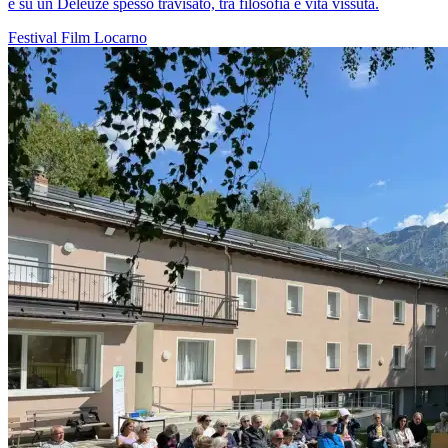
e su un Deleuze spesso travisato, tra filosofia e vita vissuta.
Festival
Film
Locarno