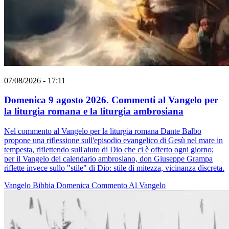
07/08/2026 - 17:11
Domenica 9 agosto 2026. Commenti al Vangelo per
la liturgia romana e la liturgia ambrosiana
Nel commento al Vangelo per la liturgia romana Dante Balbo
propone una riflessione sull'episodio evangelico di Gesù nel mare in
tempesta, riflettendo sull'aiuto di Dio che ci è offerto ogni giorno;
per il Vangelo del calendario ambrosiano, don Giuseppe Grampa
riflette invece sullo "stile" di Dio: stile di mitezza, vicinanza discreta.
Vangelo
Bibbia
Domenica
Commento Al Vangelo