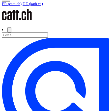
FR (cath.ch)
DE (kath.ch)