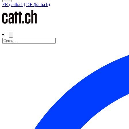
FR (cath.ch)
DE (kath.ch)