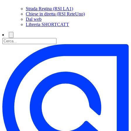
Strada Regina (RSI LA1)
Chiese in diretta (RSI ReteUno)
Dal web
Libreria SHORTCATT