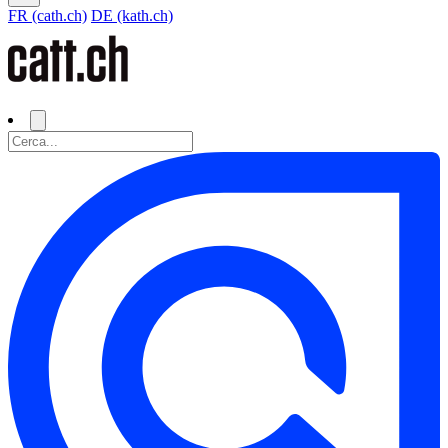
FR (cath.ch)
DE (kath.ch)