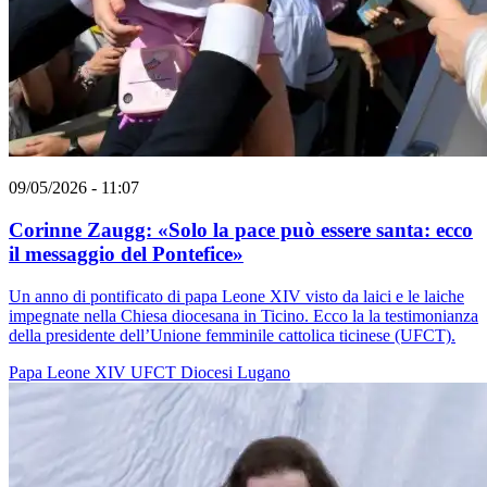
09/05/2026 - 11:07
Corinne Zaugg: «Solo la pace può essere santa: ecco
il messaggio del Pontefice»
Un anno di pontificato di papa Leone XIV visto da laici e le laiche
impegnate nella Chiesa diocesana in Ticino. Ecco la la testimonianza
della presidente dell’Unione femminile cattolica ticinese (UFCT).
Papa Leone XIV
UFCT
Diocesi Lugano