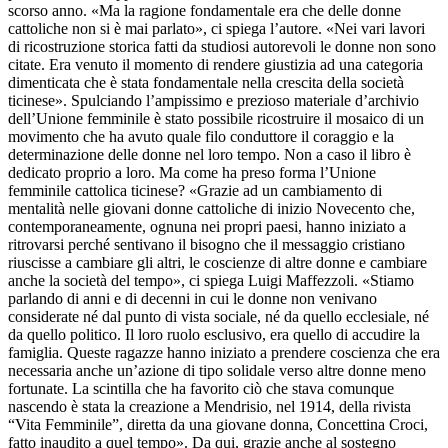
scorso anno. «Ma la ragione fondamentale era che delle donne
cattoliche non si è mai parlato», ci spiega l’autore. «Nei vari lavori
di ricostruzione storica fatti da studiosi autorevoli le donne non sono
citate. Era venuto il momento di rendere giustizia ad una categoria
dimenticata che è stata fondamentale nella crescita della società
ticinese». Spulciando l’ampissimo e prezioso materiale d’archivio
dell’Unione femminile è stato possibile ricostruire il mosaico di un
movimento che ha avuto quale filo conduttore il coraggio e la
determinazione delle donne nel loro tempo. Non a caso il libro è
dedicato proprio a loro. Ma come ha preso forma l’Unione
femminile cattolica ticinese? «Grazie ad un cambiamento di
mentalità nelle giovani donne cattoliche di inizio Novecento che,
contemporaneamente, ognuna nei propri paesi, hanno iniziato a
ritrovarsi perché sentivano il bisogno che il messaggio cristiano
riuscisse a cambiare gli altri, le coscienze di altre donne e cambiare
anche la società del tempo», ci spiega Luigi Maffezzoli. «Stiamo
parlando di anni e di decenni in cui le donne non venivano
considerate né dal punto di vista sociale, né da quello ecclesiale, né
da quello politico. Il loro ruolo esclusivo, era quello di accudire la
famiglia. Queste ragazze hanno iniziato a prendere coscienza che era
necessaria anche un’azione di tipo solidale verso altre donne meno
fortunate. La scintilla che ha favorito ciò che stava comunque
nascendo è stata la creazione a Mendrisio, nel 1914, della rivista
“Vita Femminile”, diretta da una giovane donna, Concettina Croci,
fatto inaudito a quel tempo». Da qui, grazie anche al sostegno