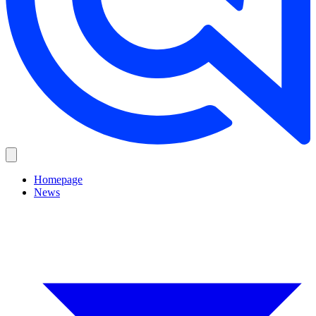
Homepage
News