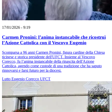
17/01/2026 - 9:19
Carmen Pronini: l’anima instancabile che ricostruì
l’Azione Cattolica con il Vescovo Eugenio
Scomparsa a 96 anni Carmen Pronini, figura cardine della Chiesa
ticinese e storica presidente dell'UFCT. Insieme al Vescovo
Corecco, fu l’anima instancabile della rinascita dell'Azione
Cattolica, agendo come custode di una tradizione che ha saputo
rinnovarsi e farsi futuro per la diocesi.
Lutto
Eugenio Corecco
UFCT