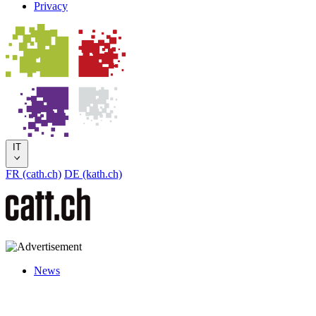
Privacy
IT
FR (cath.ch)
DE (kath.ch)
News