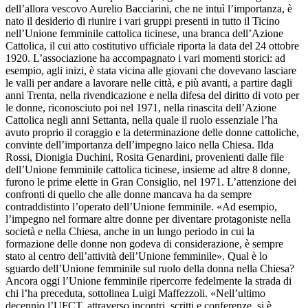
dell’allora vescovo Aurelio Bacciarini, che ne intuì l’importanza, è
nato il desiderio di riunire i vari gruppi presenti in tutto il Ticino
nell’Unione femminile cattolica ticinese, una branca dell’Azione
Cattolica, il cui atto costitutivo ufficiale riporta la data del 24 ottobre
1920. L’associazione ha accompagnato i vari momenti storici: ad
esempio, agli inizi, è stata vicina alle giovani che dovevano lasciare
le valli per andare a lavorare nelle città, e più avanti, a partire dagli
anni Trenta, nella rivendicazione e nella difesa del diritto di voto per
le donne, riconosciuto poi nel 1971, nella rinascita dell’Azione
Cattolica negli anni Settanta, nella quale il ruolo essenziale l’ha
avuto proprio il coraggio e la determinazione delle donne cattoliche,
convinte dell’importanza dell’impegno laico nella Chiesa. Ilda
Rossi, Dionigia Duchini, Rosita Genardini, provenienti dalle file
dell’Unione femminile cattolica ticinese, insieme ad altre 8 donne,
furono le prime elette in Gran Consiglio, nel 1971. L’attenzione dei
confronti di quello che alle donne mancava ha da sempre
contraddistinto l’operato dell’Unione femminile. «Ad esempio,
l’impegno nel formare altre donne per diventare protagoniste nella
società e nella Chiesa, anche in un lungo periodo in cui la
formazione delle donne non godeva di considerazione, è sempre
stato al centro dell’attività dell’Unione femminile». Qual è lo
sguardo dell’Unione femminile sul ruolo della donna nella Chiesa?
Ancora oggi l’Unione femminile ripercorre fedelmente la strada di
chi l’ha preceduta, sottolinea Luigi Maffezzoli. «Nell’ultimo
decennio l’UFCT, attraverso incontri, scritti e conferenze, si è