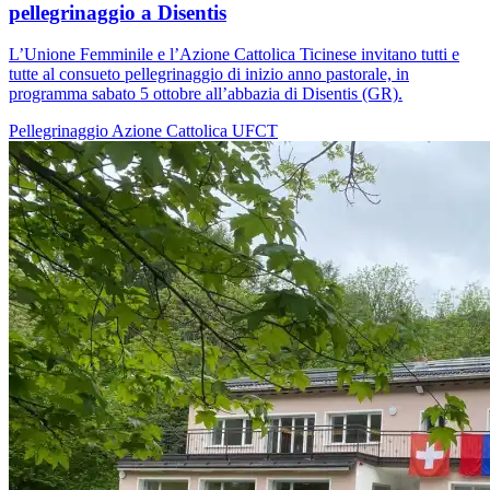
pellegrinaggio a Disentis
L’Unione Femminile e l’Azione Cattolica Ticinese invitano tutti e
tutte al consueto pellegrinaggio di inizio anno pastorale, in
programma sabato 5 ottobre all’abbazia di Disentis (GR).
Pellegrinaggio
Azione Cattolica
UFCT