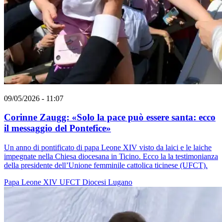
09/05/2026 - 11:07
Corinne Zaugg: «Solo la pace può essere santa: ecco
il messaggio del Pontefice»
Un anno di pontificato di papa Leone XIV visto da laici e le laiche
impegnate nella Chiesa diocesana in Ticino. Ecco la la testimonianza
della presidente dell’Unione femminile cattolica ticinese (UFCT).
Papa Leone XIV
UFCT
Diocesi Lugano