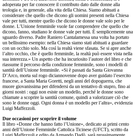
adoperata per far conoscere il contributo dato dalle donne alla
teologia e, in generale, alla vita della Chiesa. Siamo abituati a
considerare che quello che dicono gli uomini presenti nella Chiesa
vale per tutti, mentre quello che dicono le donne vale solo per le
donne. L’Unione femminile vuole far comprendere che quello che
dicono, fanno, studiano le donne vale per tutti. È semplicemente una
sguardo diverso. Padre Raniero Cantalamessa una volta ha portato
un bellissimo esempio: nella Chiesa siamo stati abituati a guardare
con un occhio solo. Ma così la realtà viene sfasata. Se si apre anche
l’altro occhio, che è quello femminile, la realtà può essere vista nella
sua interezza.» Un aspetto che ha incuriosito l’autore del libro e che
riassume il percorso della condizione femminile, sono i modelli di
santità dell’Unione femminile. «Si è passati da Santa Giovanna
D’Arco, morta sul rogo diciannovenne dopo aver guidato l’esercito
francese, a Santa Maria Goretti, negli anni del dopoguerra, che
muore giovanissima per difendersi da un tentativo di stupro, fino ai
giorni nostri : oggi non esiste un modello, perché le donne sono
chiamate a scoprire la santità comune, quindi a valorizzare ciò che
sono le donne oggi. Ogni donna è un modello per l’altra», evidenzia
Luigi Maffezzoli.
Due occasioni per scoprire il volume
Il libro «Donne che hanno fatto l’Unione», dedicato ai primi cento
anni dell’Unione Femminile Cattolica Ticinese (UFCT), scritto da
Luigi Maffezzoli e edito da Armando Dadò, sarà prossimamente