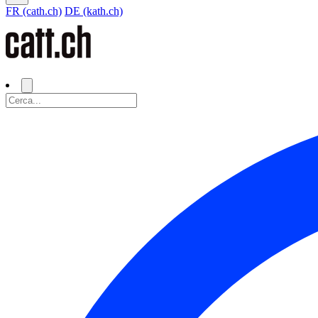
FR (cath.ch)
DE (kath.ch)