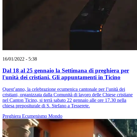
16/01/2022 - 5:38
Dal 18 al 25 gennaio la Settimana di preghiera per
l'unità dei cristiani. Gli appuntamenti in Ticino
Quest’anno, la celebrazione ecumenica cantonale per l’unità dei
cristiani, organizzata dalla Comunità di lavoro delle Chiese cristiane
nel Canton Ticino, si terrà sabato 22 gennaio alle ore 17.30 nella
chiesa prepositurale di S. Stefano a Tesserete.
Preghiera
Ecumenismo
Mondo