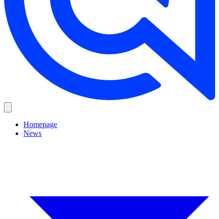
Homepage
News