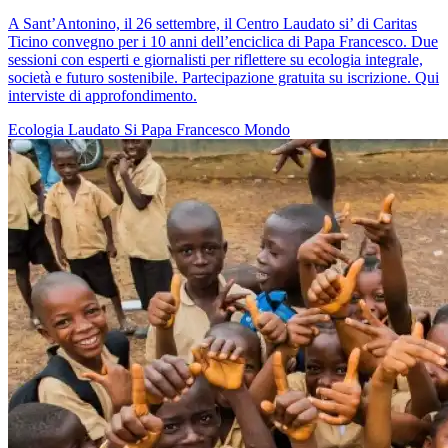
A Sant’Antonino, il 26 settembre, il Centro Laudato si’ di Caritas
Ticino convegno per i 10 anni dell’enciclica di Papa Francesco. Due
sessioni con esperti e giornalisti per riflettere su ecologia integrale,
società e futuro sostenibile. Partecipazione gratuita su iscrizione. Qui
interviste di approfondimento.
Ecologia
Laudato Si
Papa Francesco
Mondo