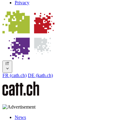
Privacy
IT
FR (cath.ch)
DE (kath.ch)
News