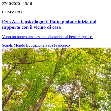
27/10/2020 - 15:16
COMMENTO
Ezio Aceti, psicologo: il Patto globale inizia dal
rapporto con il vicino di casa
Verso un nuovo umanesimo educandoci al bene reciproco.
Scuola
Mondo
Educazione
Papa Francesco