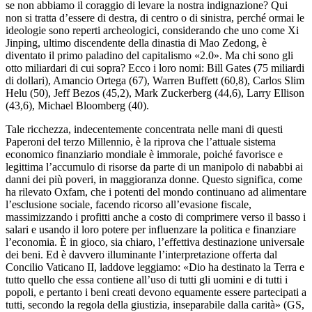
se non abbiamo il coraggio di levare la nostra indignazione? Qui
non si tratta d’essere di destra, di centro o di sinistra, perché ormai le
ideologie sono reperti archeologici, considerando che uno come Xi
Jinping, ultimo discendente della dinastia di Mao Zedong, è
diventato il primo paladino del capitalismo «2.0». Ma chi sono gli
otto miliardari di cui sopra? Ecco i loro nomi: Bill Gates (75 miliardi
di dollari), Amancio Ortega (67), Warren Buffett (60,8), Carlos Slim
Helu (50), Jeff Bezos (45,2), Mark Zuckerberg (44,6), Larry Ellison
(43,6), Michael Bloomberg (40).
Tale ricchezza, indecentemente concentrata nelle mani di questi
Paperoni del terzo Millennio, è la riprova che l’attuale sistema
economico finanziario mondiale è immorale, poiché favorisce e
legittima l’accumulo di risorse da parte di un manipolo di nababbi ai
danni dei più poveri, in maggioranza donne. Questo significa, come
ha rilevato Oxfam, che i potenti del mondo continuano ad alimentare
l’esclusione sociale, facendo ricorso all’evasione fiscale,
massimizzando i profitti anche a costo di comprimere verso il basso i
salari e usando il loro potere per influenzare la politica e finanziare
l’economia. È in gioco, sia chiaro, l’effettiva destinazione universale
dei beni. Ed è davvero illuminante l’interpretazione offerta dal
Concilio Vaticano II, laddove leggiamo: «Dio ha destinato la Terra e
tutto quello che essa contiene all’uso di tutti gli uomini e di tutti i
popoli, e pertanto i beni creati devono equamente essere partecipati a
tutti, secondo la regola della giustizia, inseparabile dalla carità» (GS,