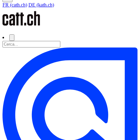
FR (cath.ch)
DE (kath.ch)