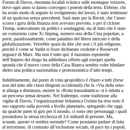
Forum di Davos, rinomata località sciistica sulle montagne svizzere,
dove ogni anno si danno convegno i potenti della terra. Ebbene, chi
ha avuto modo di seguire lo svolgimento dei lavori, è stato testimone
di un qualcosa senza precedenti. Sarà stato per la Brexit, che l’anno
scorso i guru della finanza non avevano previsto, o per il ciclone
Trump, sottovalutato da politici e sondaggisti, sta di fatto che è stato
un comunista come Xi Jinping, numero uno della Cina popolare, a
porsi, paradossalmente, come paladino del libero mercato e della
globalizzazione. Verrebbe quasi da dire che non c’è più religione,
perché è come se Stalin si fosse dichiarato credente e Roosevelt
seguace di Marx. Ma non è tutto qui: il massimo esponente
dell’Impero del drago ha addirittura offerto agli europei quella
sponda che il nuovo corso della Casa Bianca sembra voler blindare
dietro una politica nazionalista e protezionistica d’altri tempi.
Indubbiamente, dal punto di vista geopolitico è chiaro a tutti (forse
non del tutto alle classi dirigenti occidentali) che la «Via della seta»
si allarga a dismisura, mentre la «Rotta transatlantica» si è ridotta a
un percorso ormai desueto. Nel frattempo, come tradizione alla
vigilia di Davos, l’organizzazione britannica Oxfam ha reso noto il
suo rapporto sulla povertà a livello planetario, spiegando che oggi,
da qualche parte in giro per il mondo, ci sono otto personaggi i quali
possiedono la stessa ricchezza di 3,6 miliardi di persone. Ma,
scusate, questo vi sembra normale? Come possiamo parlare di lotta
al terrorismo, di contrasto all’esclusione sociale, di pace tra i popoli,