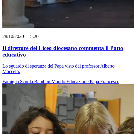
28/10/2020 - 15:20
Il direttore del Liceo diocesano commenta il Patto
educativo
Lo sguardo di speranza del Papa visto dal professor Alberto
Moccetti.
Famiglia
Scuola
Bambini
Mondo
Educazione
Papa Francesco