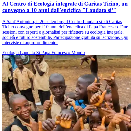
Al Centro di Ecologia integrale di Caritas Ticino, un
convegno a 10 anni dall'enciclica "Laudato si’"
A Sant’Antonino, il 26 settembre, il Centro Laudato si’ di Caritas
Ticino convegno per i 10 anni dell’enciclica di Papa Francesco. Due
sessioni con esperti e giornalisti per riflettere su ecologia integrale,
società e futuro sostenibile. Partecipazione gratuita su iscrizione. Qui
interviste di approfondimento.
Ecologia
Laudato Si
Papa Francesco
Mondo