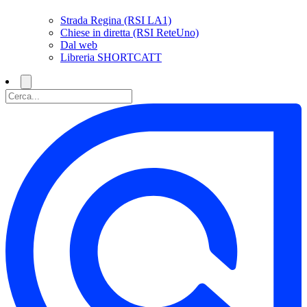
Strada Regina (RSI LA1)
Chiese in diretta (RSI ReteUno)
Dal web
Libreria SHORTCATT