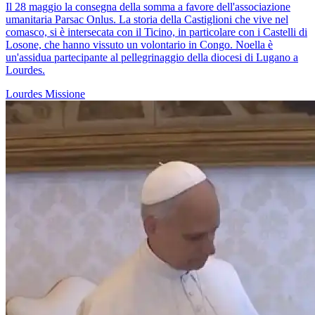
Il 28 maggio la consegna della somma a favore dell'associazione
umanitaria Parsac Onlus. La storia della Castiglioni che vive nel
comasco, si è intersecata con il Ticino, in particolare con i Castelli di
Losone, che hanno vissuto un volontario in Congo. Noella è
un'assidua partecipante al pellegrinaggio della diocesi di Lugano a
Lourdes.
Lourdes
Missione