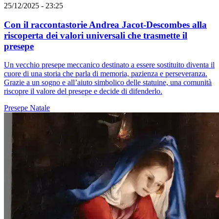
25/12/2025 - 23:25
Con il raccontastorie Andrea Jacot-Descombes alla
riscoperta dei valori universali che trasmette il
presepe
Un vecchio presepe meccanico destinato a essere sostituito diventa il
cuore di una storia che parla di memoria, pazienza e perseveranza.
Grazie a un sogno e all’aiuto simbolico delle statuine, una comunità
riscopre il valore del presepe e decide di difenderlo.
Presepe
Natale