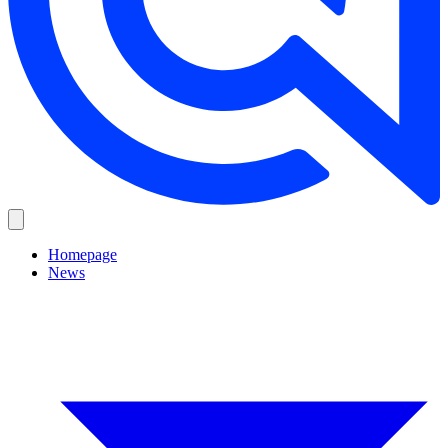
Homepage
News