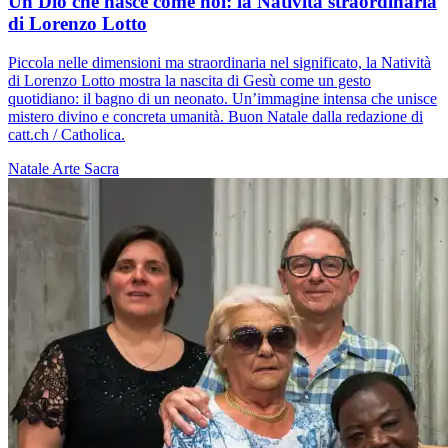
Un Dio che nasce come noi: la Natività straordinaria
di Lorenzo Lotto
Piccola nelle dimensioni ma straordinaria nel significato, la Natività
di Lorenzo Lotto mostra la nascita di Gesù come un gesto
quotidiano: il bagno di un neonato. Un’immagine intensa che unisce
mistero divino e concreta umanità. Buon Natale dalla redazione di
catt.ch / Catholica.
Natale
Arte Sacra