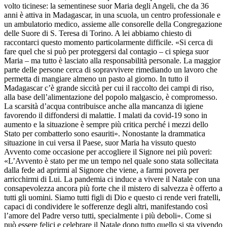
volto ticinese: la sementinese suor Maria degli Angeli, che da 36
anni è attiva in Madagascar, in una scuola, un centro professionale e
un ambulatorio medico, assieme alle consorelle della Congregazione
delle Suore di S. Teresa di Torino. A lei abbiamo chiesto di
raccontarci questo momento particolarmente difficile. «Si cerca di
fare quel che si può per proteggersi dal contagio – ci spiega suor
Maria – ma tutto è lasciato alla responsabilità personale. La maggior
parte delle persone cerca di sopravvivere rimediando un lavoro che
permetta di mangiare almeno un pasto al giorno. In tutto il
Madagascar c’è grande siccità per cui il raccolto dei campi di riso,
alla base dell’alimentazione del popolo malgascio, è compromesso.
La scarsità d’acqua contribuisce anche alla mancanza di igiene
favorendo il diffondersi di malattie. I malati da covid-19 sono in
aumento e la situazione è sempre più critica perché i mezzi dello
Stato per combatterlo sono esauriti». Nonostante la drammatica
situazione in cui versa il Paese, suor Maria ha vissuto questo
Avvento come occasione per accogliere il Signore nei più poveri:
«L’Avvento è stato per me un tempo nel quale sono stata sollecitata
dalla fede ad aprirmi al Signore che viene, a farmi povera per
arricchirmi di Lui. La pandemia ci induce a vivere il Natale con una
consapevolezza ancora più forte che il mistero di salvezza è offerto a
tutti gli uomini. Siamo tutti figli di Dio e questo ci rende veri fratelli,
capaci di condividere le sofferenze degli altri, manifestando così
l’amore del Padre verso tutti, specialmente i più deboli». Come si
può essere felici e celebrare il Natale dopo tutto quello si sta vivendo