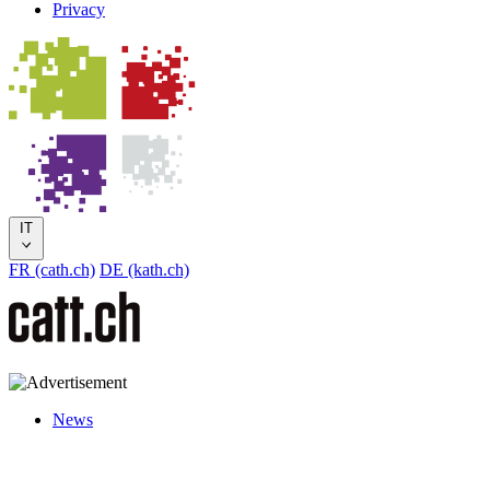
Privacy
IT
FR (cath.ch)
DE (kath.ch)
News