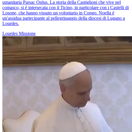
umanitaria Parsac Onlus. La storia della Castiglioni che vive nel
comasco, si è intersecata con il Ticino, in particolare con i Castelli di
Losone, che hanno vissuto un volontario in Congo. Noella è
un'assidua partecipante al pellegrinaggio della diocesi di Lugano a
Lourdes.
Lourdes
Missione