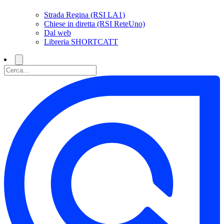
Strada Regina (RSI LA1)
Chiese in diretta (RSI ReteUno)
Dal web
Libreria SHORTCATT