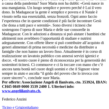
a causa della pandemia? Suor Maria non ha dubbi: «Gesù nasce in
una mangiatoia. Un luogo semplice e povero perché è Lui il vero
dono. In Madagascar la gente è semplice e povera e il Natale è
vissuto nella sua essenzialità, senza fronzoli. Ogni anno faccio
l’esperienza che in queste condizioni è più facile incontrare Gesù
che dona a tutti pace e serenità». Sono diversi i ticinesi che
sostengono l’opera di suor Maria e delle sue consorelle in
Madagascar. Con le adozioni a distanza si può aiutare i bambini che
altrimenti non avrebbero l’opportunità di studiare e nutrirsi
adeguatamente. Con offerte libere si può contribuire all’acquisto di
generi alimentari di prima necessità e medicine da distribuire a
famiglie che non hanno un lavoro fisso. Attualmente è in corso di
realizzazione un lavatoio pubblico con annessi servizi igienici e
docce. «Il nostro cuore è pieno di riconoscenza per la generosità dei
sostenitori ticinesi. Ci commuove e ci fa toccare con mano che c’è
ancora tanta bontà nel cuore degli uomini e che il Signore viene
sempre in aiuto e ascolta “il grido del povero che lo invoca con
cuore sincero”», conclude suor Maria.
Per offerte: Associazione Angeli di Ilanivato, cto. 353924, IBAN:
CH45 0849 0000 3539 2400 1. Ulteriori info:
www.angeliilanivato.ch.
Federico Anzini
Ticino e Grigionitaliano