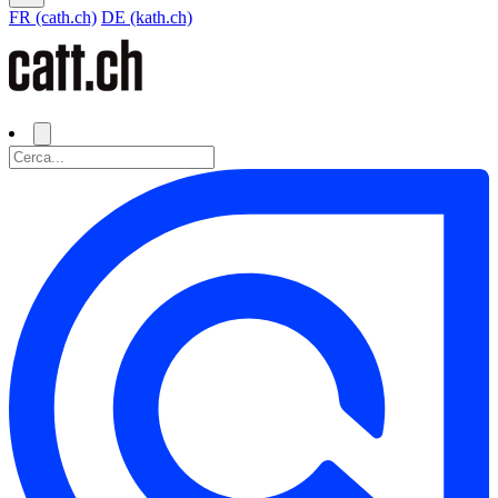
FR (cath.ch)
DE (kath.ch)