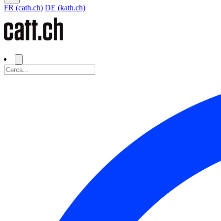
FR (cath.ch)
DE (kath.ch)