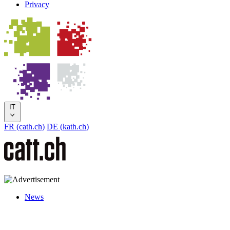
Privacy
IT
FR (cath.ch)
DE (kath.ch)
News