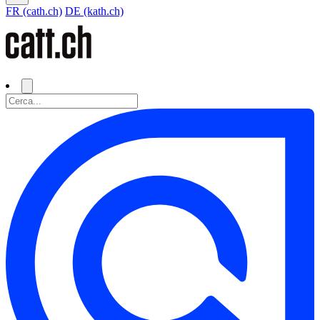
FR (cath.ch)
DE (kath.ch)