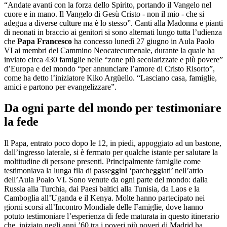
“Andate avanti con la forza dello Spirito, portando il Vangelo nel
cuore e in mano. Il Vangelo di Gesù Cristo - non il mio - che si
adegua a diverse culture ma è lo stesso”. Canti alla Madonna e pianti
di neonati in braccio ai genitori si sono alternati lungo tutta l’udienza
che
Papa Francesco
ha concesso lunedì 27 giugno in Aula Paolo
VI ai membri del Cammino Neocatecumenale, durante la quale ha
inviato circa 430 famiglie nelle “zone più secolarizzate e più povere”
d’Europa e del mondo “per annunciare l’amore di Cristo Risorto”,
come ha detto l’iniziatore Kiko Argüello. “Lasciano casa, famiglie,
amici e partono per evangelizzare”.
Da ogni parte del mondo per testimoniare
la fede
Il Papa, entrato poco dopo le 12, in piedi, appoggiato ad un bastone,
dall’ingresso laterale, si è fermato per qualche istante per salutare la
moltitudine di persone presenti. Principalmente famiglie come
testimoniava la lunga fila di passeggini ‘parcheggiati’ nell’atrio
dell’Aula Poalo VI. Sono venute da ogni parte del mondo: dalla
Russia alla Turchia, dai Paesi baltici alla Tunisia, da Laos e la
Camboglia all’Uganda e il Kenya. Molte hanno partecipato nei
giorni scorsi all’Incontro Mondiale delle Famiglie, dove hanno
potuto testimoniare l’esperienza di fede maturata in questo itinerario
che, iniziato negli anni ’60 tra i poveri più poveri di Madrid ha