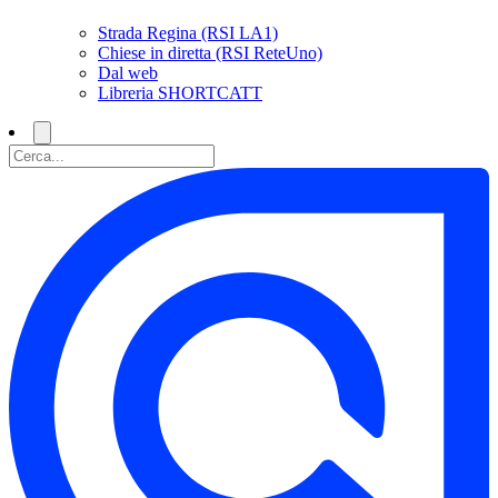
Strada Regina (RSI LA1)
Chiese in diretta (RSI ReteUno)
Dal web
Libreria SHORTCATT