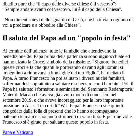
ribadito pure che “il capo delle diverse chiese è il vescovo”:
“Sempre andare avanti col vescovo, lui è il capo della Chiesa”.
“Non dimenticatevi dello sguardo di Gesù, che ha inviato ognuno di
voi a predicare e a obbedire alla Chiesa”.
Il saluto del Papa ad un "popolo in festa"
Al termine dell’udienza, tutte le famiglie che attendevano la
benedizione del Papa prima della partenza si sono inginocchiate ed
hanno alzato la Croce, simbolo della missione. “Signore, benedici
queste croci e fa che quanti le porteranno davanti agli uomini si
impegnino a rinnovarsi a immagine del tuo Figlio”, ha recitato il
Papa. A turno Francesco ha poi salutato i diversi nuclei familiari,
soffermandosi soprattutto a salutare e scherzare con i bambini. Poi, il
Papa ha salutato i formatori e seminaristi del Seminario Redemptoris
Mater di Macao che aveva già avuto modo di conoscere nel
settembre 2019, e che aveva incoraggiato per la loro importante
missione in Asia. Tra cori di “W il Papa” Francesco si è quindi
congedato dalla folla di presenti che lo hanno accompagnato
battendo le mani e suonando strumenti di vario tipo. E per due volte
Francesco si è girato per salutare questo popolo in festa.
Papa e Vaticano