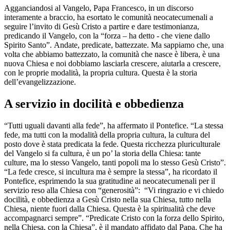
Agganciandosi al Vangelo, Papa Francesco, in un discorso
interamente a braccio, ha esortato le comunità neocatecumenali a
seguire l’invito di Gesù Cristo a partire e dare testimonianza,
predicando il Vangelo, con la “forza – ha detto - che viene dallo
Spirito Santo”. Andate, predicate, battezzate. Ma sappiamo che, una
volta che abbiamo battezzato, la comunità che nasce è libera, è una
nuova Chiesa e noi dobbiamo lasciarla crescere, aiutarla a crescere,
con le proprie modalità, la propria cultura. Questa è la storia
dell’evangelizzazione.
A servizio in docilità e obbedienza
“Tutti uguali davanti alla fede”, ha affermato il Pontefice. “La stessa
fede, ma tutti con la modalità della propria cultura, la cultura del
posto dove è stata predicata la fede. Questa ricchezza pluriculturale
del Vangelo si fa cultura, è un po’ la storia della Chiesa: tante
culture, ma lo stesso Vangelo, tanti popoli ma lo stesso Gesù Cristo”.
“La fede cresce, si incultura ma è sempre la stessa”, ha ricordato il
Pontefice, esprimendo la sua gratitudine ai neocatecumenali per il
servizio reso alla Chiesa con “generosità”: “Vi ringrazio e vi chiedo
docilità, e obbedienza a Gesù Cristo nella sua Chiesa, tutto nella
Chiesa, niente fuori dalla Chiesa. Questa è la spiritualità che deve
accompagnarci sempre”. “Predicate Cristo con la forza dello Spirito,
nella Chiesa, con la Chiesa”, è il mandato affidato dal Papa. Che ha