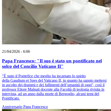
21/04/2026 - 6:06
Papa Francesco: "Il suo è stato un pontificato nel
solco del Concilio Vaticano II"
"È stato il Pontefice che meglio ha incarnato lo spirito
della Gaudium et Spes del Vaticano II, in quanto ha saputo mettersi
in ascolto dei drammi e dei fallimenti dell’umanità di oggi", così il
professor Ettore Malnati docente alla Facoltà di teologia rivisita in
intervista, ad un anno dalla morte di Bergoglio, alcuni temi del
Pontificato.
Anniversario
Papa Francesco