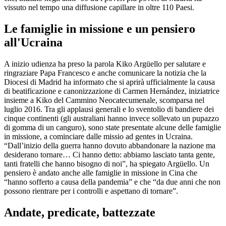
vissuto nel tempo una diffusione capillare in oltre 110 Paesi.
Le famiglie in missione e un pensiero
all'Ucraina
A inizio udienza ha preso la parola Kiko Argüello per salutare e
ringraziare Papa Francesco e anche comunicare la notizia che la
Diocesi di Madrid ha informato che si aprirà ufficialmente la causa
di beatificazione e canonizzazione di Carmen Hernández, iniziatrice
insieme a Kiko del Cammino Neocatecumenale, scomparsa nel
luglio 2016. Tra gli applausi generali e lo sventolio di bandiere dei
cinque continenti (gli australiani hanno invece sollevato un pupazzo
di gomma di un canguro), sono state presentate alcune delle famiglie
in missione, a cominciare dalle missio ad gentes in Ucraina.
“Dall’inizio della guerra hanno dovuto abbandonare la nazione ma
desiderano tornare… Ci hanno detto: abbiamo lasciato tanta gente,
tanti fratelli che hanno bisogno di noi”, ha spiegato Argüello. Un
pensiero è andato anche alle famiglie in missione in Cina che
“hanno sofferto a causa della pandemia” e che “da due anni che non
possono rientrare per i controlli e aspettano di tornare”.
Andate, predicate, battezzate