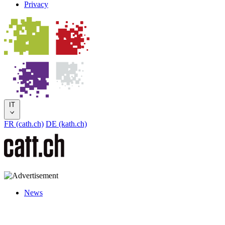
Privacy
IT
FR (cath.ch)
DE (kath.ch)
News