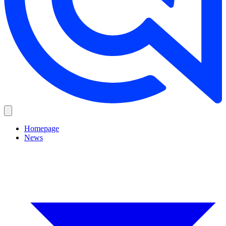
Homepage
News