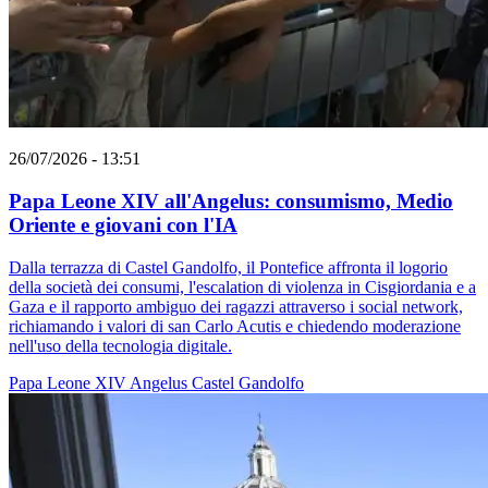
26/07/2026 - 13:51
Papa Leone XIV all'Angelus: consumismo, Medio
Oriente e giovani con l'IA
Dalla terrazza di Castel Gandolfo, il Pontefice affronta il logorio
della società dei consumi, l'escalation di violenza in Cisgiordania e a
Gaza e il rapporto ambiguo dei ragazzi attraverso i social network,
richiamando i valori di san Carlo Acutis e chiedendo moderazione
nell'uso della tecnologia digitale.
Papa Leone XIV
Angelus
Castel Gandolfo