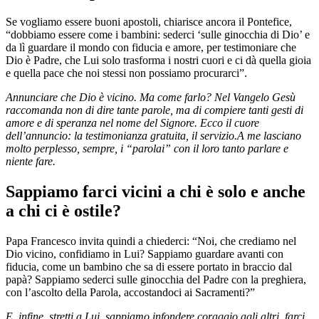
Se vogliamo essere buoni apostoli, chiarisce ancora il Pontefice,
“dobbiamo essere come i bambini: sederci ‘sulle ginocchia di Dio’ e
da lì guardare il mondo con fiducia e amore, per testimoniare che
Dio è Padre, che Lui solo trasforma i nostri cuori e ci dà quella gioia
e quella pace che noi stessi non possiamo procurarci”.
Annunciare che Dio è vicino. Ma come farlo? Nel Vangelo Gesù
raccomanda non di dire tante parole, ma di compiere tanti gesti di
amore e di speranza nel nome del Signore.
Ecco il cuore
dell’annuncio: la testimonianza gratuita, il servizio.A me lasciano
molto perplesso, sempre, i “parolai” con il loro tanto parlare e
niente fare.
Sappiamo farci vicini a chi è solo e anche
a chi ci è ostile?
Papa Francesco invita quindi a chiederci: “Noi, che crediamo nel
Dio vicino, confidiamo in Lui? Sappiamo guardare avanti con
fiducia, come un bambino che sa di essere portato in braccio dal
papà? Sappiamo sederci sulle ginocchia del Padre con la preghiera,
con l’ascolto della Parola, accostandoci ai Sacramenti?”
E, infine, stretti a Lui, sappiamo infondere coraggio agli altri, farci