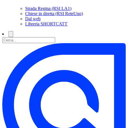
Strada Regina (RSI LA1)
Chiese in diretta (RSI ReteUno)
Dal web
Libreria SHORTCATT