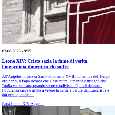
03/08/2026 - 8:55
Leone XIV: Cristo sazia la fame di verità,
l'ingordigia dimentica chi soffre
All'Angelus in piazza San Pietro, nella XVIII domenica del Tempo
ordinario, il Papa ricorda che Gesù nutre l'umanità e insegna che
"nulla va sprecato, quando viene condiviso". Quindi denuncia
l’opulenza cieca e invita a vivere la carità a partire dall'Eucaristia e
dai gesti quotidiani.
Papa Leone XIV
Angelus