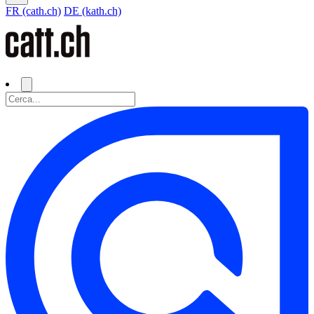
FR (cath.ch)
DE (kath.ch)