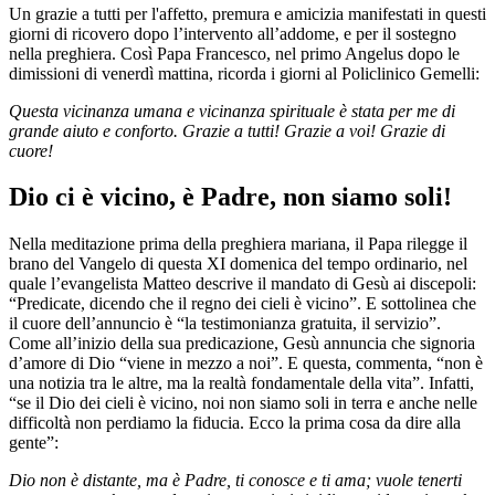
Un grazie a tutti per l'affetto, premura e amicizia manifestati in questi
giorni di ricovero dopo l’intervento all’addome, e per il sostegno
nella preghiera. Così Papa Francesco, nel primo Angelus dopo le
dimissioni di venerdì mattina, ricorda i giorni al Policlinico Gemelli:
Questa vicinanza umana e vicinanza spirituale è stata per me di
grande aiuto e conforto. Grazie a tutti! Grazie a voi! Grazie di
cuore!
Dio ci è vicino, è Padre, non siamo soli!
Nella meditazione prima della preghiera mariana, il Papa rilegge il
brano del Vangelo di questa XI domenica del tempo ordinario, nel
quale l’evangelista Matteo descrive il mandato di Gesù ai discepoli:
“Predicate, dicendo che il regno dei cieli è vicino”. E sottolinea che
il cuore dell’annuncio è “la testimonianza gratuita, il servizio”.
Come all’inizio della sua predicazione, Gesù annuncia che signoria
d’amore di Dio “viene in mezzo a noi”. E questa, commenta, “non è
una notizia tra le altre, ma la realtà fondamentale della vita”. Infatti,
“se il Dio dei cieli è vicino, noi non siamo soli in terra e anche nelle
difficoltà non perdiamo la fiducia. Ecco la prima cosa da dire alla
gente”:
Dio non è distante, ma è Padre, ti conosce e ti ama; vuole tenerti