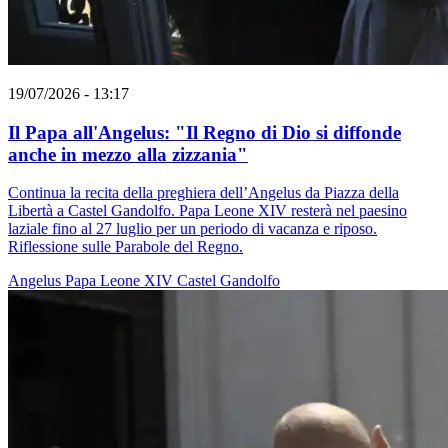
19/07/2026 - 13:17
Il Papa all'Angelus: "Il Regno di Dio si diffonde
anche in mezzo alla zizzania"
Continua la recita della preghiera dell’Angelus da Piazza della
Libertà a Castel Gandolfo. Papa Leone XIV resterà nel paesino
laziale fino al 27 luglio per un periodo di vacanza e riposo.
Riflessione sulle Parabole del Regno.
Angelus
Papa Leone XIV
Castel Gandolfo