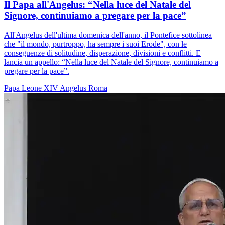
Il Papa all'Angelus: “Nella luce del Natale del
Signore, continuiamo a pregare per la pace”
All'Angelus dell'ultima domenica dell'anno, il Pontefice sottolinea
che "il mondo, purtroppo, ha sempre i suoi Erode", con le
conseguenze di solitudine, disperazione, divisioni e conflitti. E
lancia un appello: “Nella luce del Natale del Signore, continuiamo a
pregare per la pace”.
Papa Leone XIV
Angelus
Roma