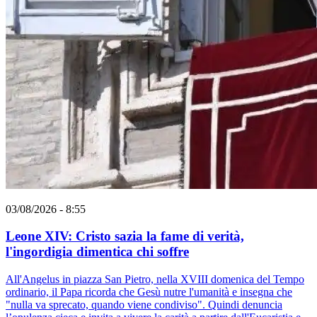
03/08/2026 - 8:55
Leone XIV: Cristo sazia la fame di verità,
l'ingordigia dimentica chi soffre
All'Angelus in piazza San Pietro, nella XVIII domenica del Tempo
ordinario, il Papa ricorda che Gesù nutre l'umanità e insegna che
"nulla va sprecato, quando viene condiviso". Quindi denuncia