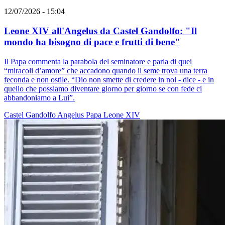
12/07/2026 - 15:04
Leone XIV all'Angelus da Castel Gandolfo: "Il
mondo ha bisogno di pace e frutti di bene"
Il Papa commenta la parabola del seminatore e parla di quei
“miracoli d’amore” che accadono quando il seme trova una terra
feconda e non ostile. “Dio non smette di credere in noi - dice - e in
quello che possiamo diventare giorno per giorno se con fede ci
abbandoniamo a Lui”.
Castel Gandolfo
Angelus
Papa Leone XIV