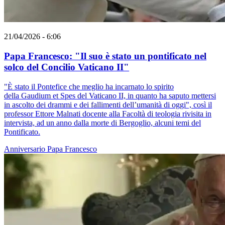
21/04/2026 - 6:06
Papa Francesco: "Il suo è stato un pontificato nel
solco del Concilio Vaticano II"
"È stato il Pontefice che meglio ha incarnato lo spirito
della Gaudium et Spes del Vaticano II, in quanto ha saputo mettersi
in ascolto dei drammi e dei fallimenti dell’umanità di oggi", così il
professor Ettore Malnati docente alla Facoltà di teologia rivisita in
intervista, ad un anno dalla morte di Bergoglio, alcuni temi del
Pontificato.
Anniversario
Papa Francesco