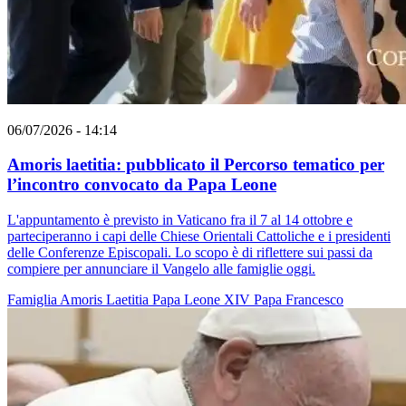
06/07/2026 - 14:14
Amoris laetitia: pubblicato il Percorso tematico per
l’incontro convocato da Papa Leone
L'appuntamento è previsto in Vaticano fra il 7 al 14 ottobre e
parteciperanno i capi delle Chiese Orientali Cattoliche e i presidenti
delle Conferenze Episcopali. Lo scopo è di riflettere sui passi da
compiere per annunciare il Vangelo alle famiglie oggi.
Famiglia
Amoris Laetitia
Papa Leone XIV
Papa Francesco