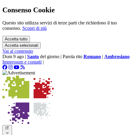
Consenso Cookie
Questo sito utilizza servizi di terze parti che richiedono il tuo
consenso.
Scopri di più
Accetta tutto
Accetta selezionati
Vai al contenuto
Dom 9 ago
|
Santo
del giorno
|
Parola rito
Romano
|
Ambrosiano
Impressum e contatti
|
IT