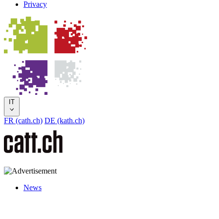
Privacy
IT
FR (cath.ch)
DE (kath.ch)
News