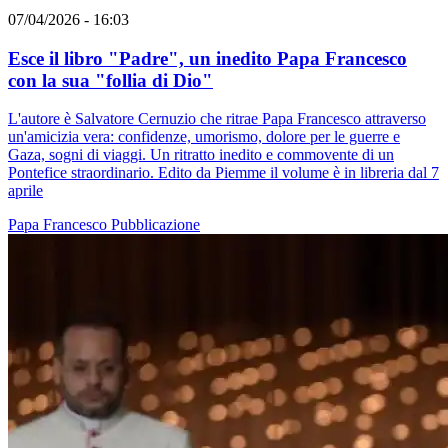
07/04/2026 - 16:03
Esce il libro "Padre", un inedito Papa Francesco
con la sua "follia di Dio"
L'autore è Salvatore Cernuzio che ritrae Papa Francesco attraverso
un'amicizia vera: confidenze, umorismo, dolore per le guerre e
Gaza, sogni di viaggi. Un ritratto inedito e commovente di un
Pontefice straordinario. Edito da Piemme il volume è in libreria dal 7
aprile
Papa Francesco
Pubblicazione