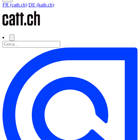
FR (cath.ch)
DE (kath.ch)