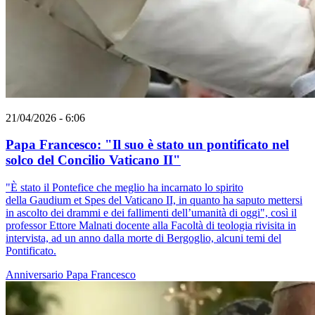
21/04/2026 - 6:06
Papa Francesco: "Il suo è stato un pontificato nel
solco del Concilio Vaticano II"
"È stato il Pontefice che meglio ha incarnato lo spirito
della Gaudium et Spes del Vaticano II, in quanto ha saputo mettersi
in ascolto dei drammi e dei fallimenti dell’umanità di oggi", così il
professor Ettore Malnati docente alla Facoltà di teologia rivisita in
intervista, ad un anno dalla morte di Bergoglio, alcuni temi del
Pontificato.
Anniversario
Papa Francesco