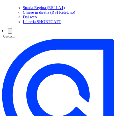
Strada Regina (RSI LA1)
Chiese in diretta (RSI ReteUno)
Dal web
Libreria SHORTCATT