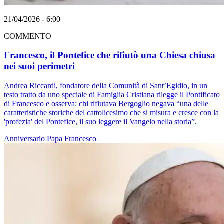
21/04/2026 - 6:00
COMMENTO
Francesco, il Pontefice che rifiutò una Chiesa chiusa
nei suoi perimetri
Andrea Riccardi, fondatore della Comunità di Sant’Egidio, in un
testo tratto da uno speciale di Famiglia Cristiana rilegge il Pontificato
di Francesco e osserva: chi rifiutava Bergoglio negava “una delle
caratteristiche storiche del cattolicesimo che si misura e cresce con la
'profezia' del Pontefice, il suo leggere il Vangelo nella storia”.
Anniversario
Papa Francesco