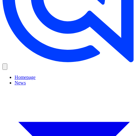
Homepage
News