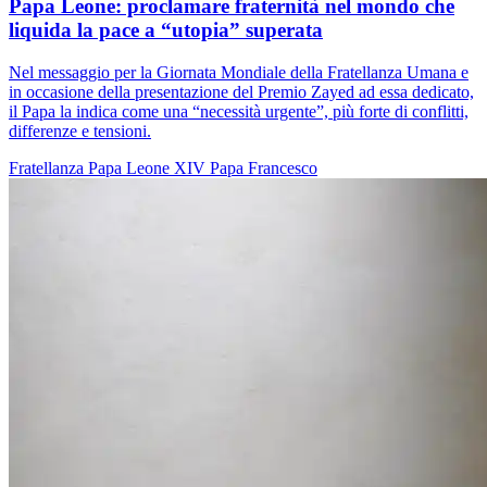
Papa Leone: proclamare fraternità nel mondo che
liquida la pace a “utopia” superata
Nel messaggio per la Giornata Mondiale della Fratellanza Umana e
in occasione della presentazione del Premio Zayed ad essa dedicato,
il Papa la indica come una “necessità urgente”, più forte di conflitti,
differenze e tensioni.
Fratellanza
Papa Leone XIV
Papa Francesco