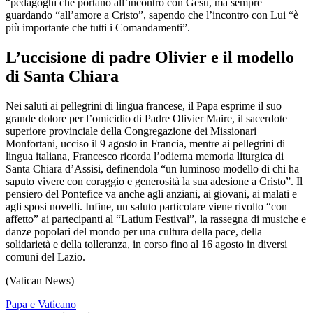
“pedagoghi che portano all’incontro con Gesù, ma sempre
guardando “all’amore a Cristo”, sapendo che l’incontro con Lui “è
più importante che tutti i Comandamenti”.
L’uccisione di padre Olivier e il modello
di Santa Chiara
Nei saluti ai pellegrini di lingua francese, il Papa esprime il suo
grande dolore per l’omicidio di Padre Olivier Maire, il sacerdote
superiore provinciale della Congregazione dei Missionari
Monfortani, ucciso il 9 agosto in Francia, mentre ai pellegrini di
lingua italiana, Francesco ricorda l’odierna memoria liturgica di
Santa Chiara d’Assisi, definendola “un luminoso modello di chi ha
saputo vivere con coraggio e generosità la sua adesione a Cristo”. Il
pensiero del Pontefice va anche agli anziani, ai giovani, ai malati e
agli sposi novelli. Infine, un saluto particolare viene rivolto “con
affetto” ai partecipanti al “Latium Festival”, la rassegna di musiche e
danze popolari del mondo per una cultura della pace, della
solidarietà e della tolleranza, in corso fino al 16 agosto in diversi
comuni del Lazio.
(Vatican News)
Papa e Vaticano