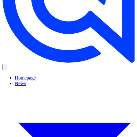
Homepage
News