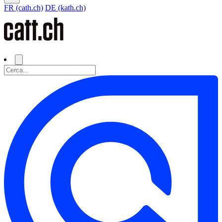
FR (cath.ch)
DE (kath.ch)