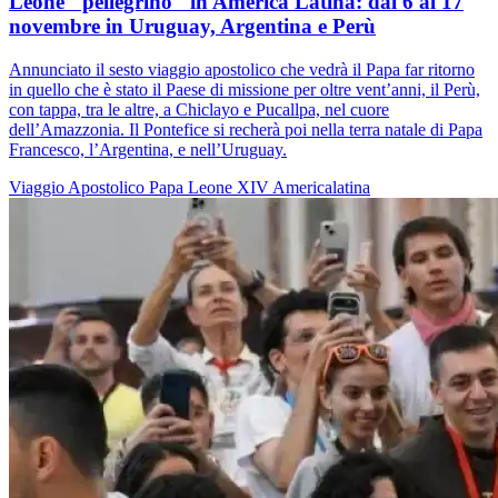
Leone "pellegrino" in America Latina: dal 6 al 17
novembre in Uruguay, Argentina e Perù
Annunciato il sesto viaggio apostolico che vedrà il Papa far ritorno
in quello che è stato il Paese di missione per oltre vent’anni, il Perù,
con tappa, tra le altre, a Chiclayo e Pucallpa, nel cuore
dell’Amazzonia. Il Pontefice si recherà poi nella terra natale di Papa
Francesco, l’Argentina, e nell’Uruguay.
Viaggio Apostolico
Papa Leone XIV
Americalatina