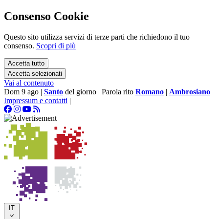
Consenso Cookie
Questo sito utilizza servizi di terze parti che richiedono il tuo
consenso.
Scopri di più
Accetta tutto
Accetta selezionati
Vai al contenuto
Dom 9 ago
|
Santo
del giorno
|
Parola rito
Romano
|
Ambrosiano
Impressum e contatti
|
IT