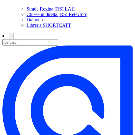
Strada Regina (RSI LA1)
Chiese in diretta (RSI ReteUno)
Dal web
Libreria SHORTCATT