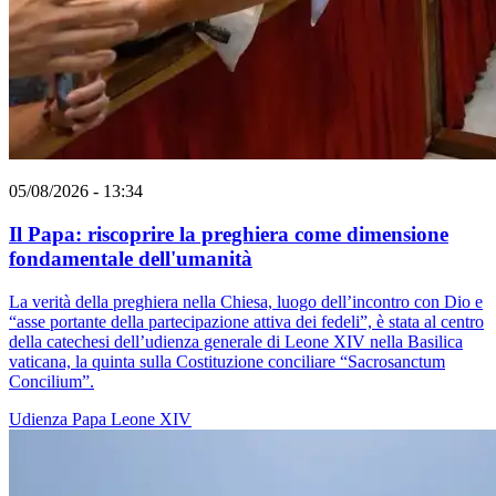
05/08/2026 - 13:34
Il Papa: riscoprire la preghiera come dimensione
fondamentale dell'umanità
La verità della preghiera nella Chiesa, luogo dell’incontro con Dio e
“asse portante della partecipazione attiva dei fedeli”, è stata al centro
della catechesi dell’udienza generale di Leone XIV nella Basilica
vaticana, la quinta sulla Costituzione conciliare “Sacrosanctum
Concilium”.
Udienza
Papa Leone XIV