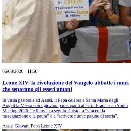
06/08/2026 - 11:50
Leone XIV: la rivoluzione del Vangelo abbatte i muri
che separano gli esseri umani
In visita pastorale ad Assisi, il Papa celebra a Santa Maria degli
Angeli la Messa con i giovani partecipanti al “Go! Franciscan Youth
Meeting 2026!” e li invita a seguire Cristo, a “vincere la
rassegnazione e la paura” e a “scrivere nuove pagine di storia”.
Assisi
Giovani
Papa Leone XIV