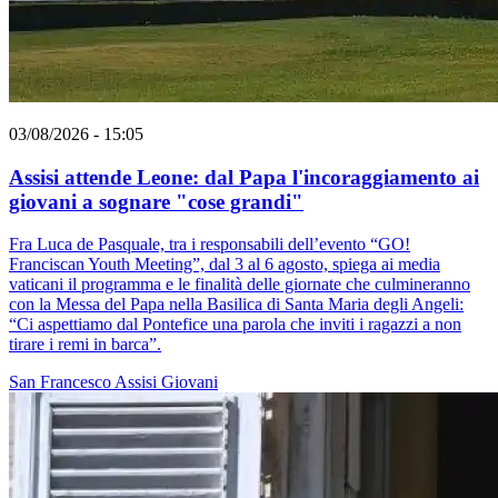
03/08/2026 - 15:05
Assisi attende Leone: dal Papa l'incoraggiamento ai
giovani a sognare "cose grandi"
Fra Luca de Pasquale, tra i responsabili dell’evento “GO!
Franciscan Youth Meeting”, dal 3 al 6 agosto, spiega ai media
vaticani il programma e le finalità delle giornate che culmineranno
con la Messa del Papa nella Basilica di Santa Maria degli Angeli:
“Ci aspettiamo dal Pontefice una parola che inviti i ragazzi a non
tirare i remi in barca”.
San Francesco
Assisi
Giovani