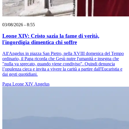
03/08/2026 - 8:55
Leone XIV: Cristo sazia la fame di verità,
l'ingordigia dimentica chi soffre
All'Angelus in piazza San Pietro, nella XVIII domenica del Tempo
ordinario, il Papa ricorda che Gesù nutre l'umanità e insegna che
"nulla va sprecato, quando viene condiviso". Quindi denuncia
l’opulenza cieca e invita a vivere la carità a partire dall'Eucaristia e
dai gesti quotidiani.
Papa Leone XIV
Angelus