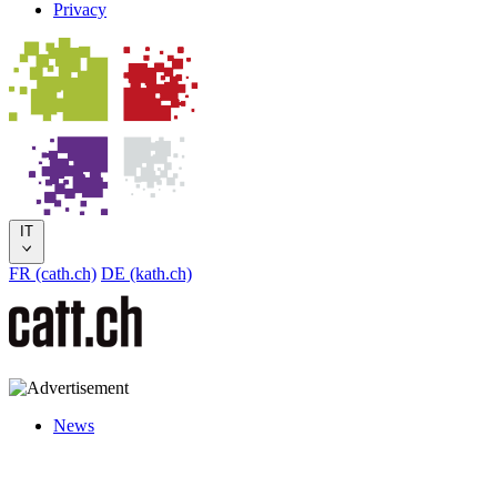
Privacy
IT
FR (cath.ch)
DE (kath.ch)
News