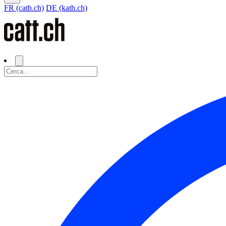
FR (cath.ch)
DE (kath.ch)