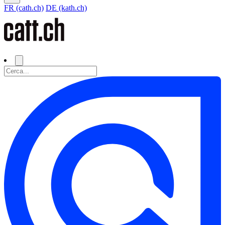
FR (cath.ch)
DE (kath.ch)