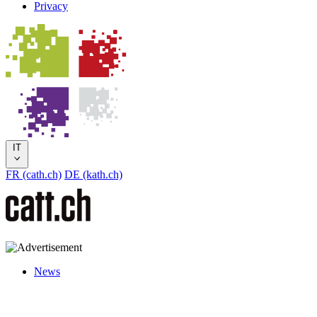
Privacy
IT
FR (cath.ch)
DE (kath.ch)
News