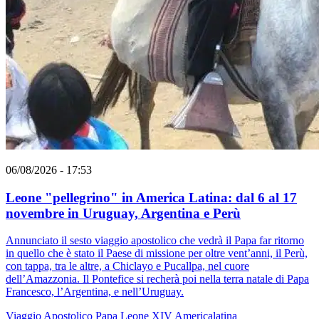
06/08/2026 - 17:53
Leone "pellegrino" in America Latina: dal 6 al 17
novembre in Uruguay, Argentina e Perù
Annunciato il sesto viaggio apostolico che vedrà il Papa far ritorno
in quello che è stato il Paese di missione per oltre vent’anni, il Perù,
con tappa, tra le altre, a Chiclayo e Pucallpa, nel cuore
dell’Amazzonia. Il Pontefice si recherà poi nella terra natale di Papa
Francesco, l’Argentina, e nell’Uruguay.
Viaggio Apostolico
Papa Leone XIV
Americalatina