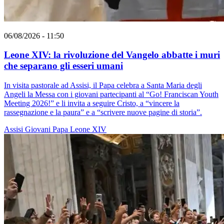
06/08/2026 - 11:50
Leone XIV: la rivoluzione del Vangelo abbatte i muri
che separano gli esseri umani
In visita pastorale ad Assisi, il Papa celebra a Santa Maria degli
Angeli la Messa con i giovani partecipanti al “Go! Franciscan Youth
Meeting 2026!” e li invita a seguire Cristo, a “vincere la
rassegnazione e la paura” e a “scrivere nuove pagine di storia”.
Assisi
Giovani
Papa Leone XIV