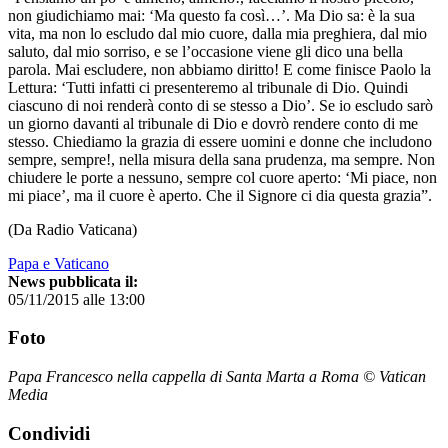
non giudichiamo mai: ‘Ma questo fa così…’. Ma Dio sa: è la sua
vita, ma non lo escludo dal mio cuore, dalla mia preghiera, dal mio
saluto, dal mio sorriso, e se l’occasione viene gli dico una bella
parola. Mai escludere, non abbiamo diritto! E come finisce Paolo la
Lettura: ‘Tutti infatti ci presenteremo al tribunale di Dio. Quindi
ciascuno di noi renderà conto di se stesso a Dio’. Se io escludo sarò
un giorno davanti al tribunale di Dio e dovrò rendere conto di me
stesso. Chiediamo la grazia di essere uomini e donne che includono
sempre, sempre!, nella misura della sana prudenza, ma sempre. Non
chiudere le porte a nessuno, sempre col cuore aperto: ‘Mi piace, non
mi piace’, ma il cuore è aperto. Che il Signore ci dia questa grazia”.
(Da Radio Vaticana)
Papa e Vaticano
News pubblicata il:
05/11/2015 alle 13:00
Foto
Papa Francesco nella cappella di Santa Marta a Roma © Vatican
Media
Condividi