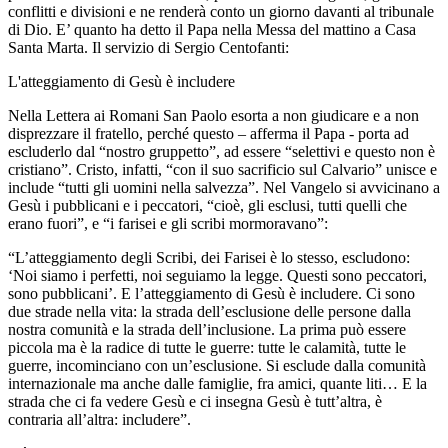
conflitti e divisioni e ne renderà conto un giorno davanti al tribunale
di Dio. E’ quanto ha detto il Papa nella Messa del mattino a Casa
Santa Marta. Il servizio di Sergio Centofanti:
L'atteggiamento di Gesù è includere
Nella Lettera ai Romani San Paolo esorta a non giudicare e a non
disprezzare il fratello, perché questo – afferma il Papa - porta ad
escluderlo dal “nostro gruppetto”, ad essere “selettivi e questo non è
cristiano”. Cristo, infatti, “con il suo sacrificio sul Calvario” unisce e
include “tutti gli uomini nella salvezza”. Nel Vangelo si avvicinano a
Gesù i pubblicani e i peccatori, “cioè, gli esclusi, tutti quelli che
erano fuori”, e “i farisei e gli scribi mormoravano”:
“L’atteggiamento degli Scribi, dei Farisei è lo stesso, escludono:
‘Noi siamo i perfetti, noi seguiamo la legge. Questi sono peccatori,
sono pubblicani’. E l’atteggiamento di Gesù è includere. Ci sono
due strade nella vita: la strada dell’esclusione delle persone dalla
nostra comunità e la strada dell’inclusione. La prima può essere
piccola ma è la radice di tutte le guerre: tutte le calamità, tutte le
guerre, incominciano con un’esclusione. Si esclude dalla comunità
internazionale ma anche dalle famiglie, fra amici, quante liti… E la
strada che ci fa vedere Gesù e ci insegna Gesù è tutt’altra, è
contraria all’altra: includere”.