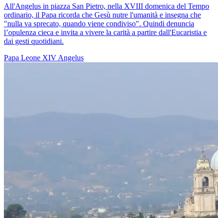
All'Angelus in piazza San Pietro, nella XVIII domenica del Tempo
ordinario, il Papa ricorda che Gesù nutre l'umanità e insegna che
"nulla va sprecato, quando viene condiviso". Quindi denuncia
l’opulenza cieca e invita a vivere la carità a partire dall'Eucaristia e
dai gesti quotidiani.
Papa Leone XIV
Angelus