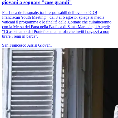
giovani a sognare "cose grandi"
Fra Luca de Pasquale, tra i responsabili dell’evento “GO!
Franciscan Youth Meeting”, dal 3 al 6 agosto, spiega ai media
vaticani il programma e le finalità delle giornate che culmineranno
con la Messa del Papa nella Basilica di Santa Maria degli Angeli:
“Ci aspettiamo dal Pontefice una parola che inviti i ragazzi a non
tirare i remi in barca”.
San Francesco
Assisi
Giovani