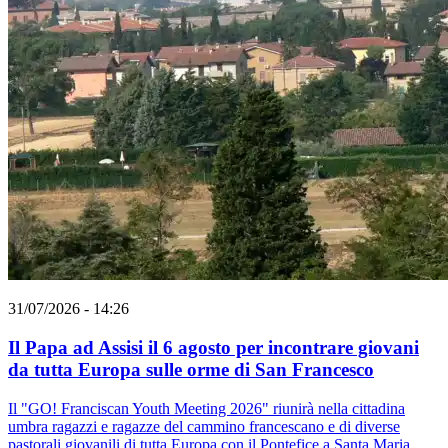
31/07/2026 - 14:26
Il Papa ad Assisi il 6 agosto per incontrare giovani
da tutta Europa sulle orme di San Francesco
Il "GO! Franciscan Youth Meeting 2026" riunirà nella cittadina
umbra ragazzi e ragazze del cammino francescano e di diverse
pastorali giovanili di tutta Europa con il Pontefice a Santa Maria