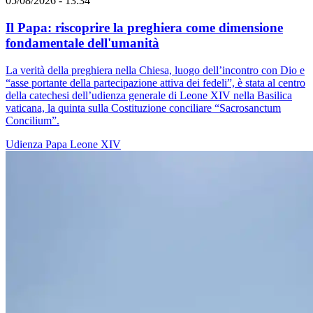
05/08/2026 - 13:34
Il Papa: riscoprire la preghiera come dimensione
fondamentale dell'umanità
La verità della preghiera nella Chiesa, luogo dell’incontro con Dio e
“asse portante della partecipazione attiva dei fedeli”, è stata al centro
della catechesi dell’udienza generale di Leone XIV nella Basilica
vaticana, la quinta sulla Costituzione conciliare “Sacrosanctum
Concilium”.
Udienza
Papa Leone XIV