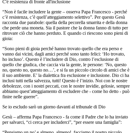
C'è resistenza di fronte all'inclusione
“Non è facile includere la gente – osserva Papa Francesco - perché
c’è resistenza, c’è quell’atteggiamento selettivo”. Per questo Gesù
racconta due parabole: quella della pecorella smarrita e della donna
che perde una moneta. Sia il pastore che la donna fanno di tutto per
ritrovare ciò che hanno perduto. E quando ci riescono sono pieni di
gioia:
“Sono pieni di gioia perché hanno trovato quello che era perso e
vanno dai vicini, dagli amici perché sono tanto felici: ‘Ho trovato,
ho incluso’. Questo è l’includere di Dio, contro l’esclusione di
quello che giudica, che caccia via la gente, le persone: ‘No, questo
no, questo no, questo no…’, e si fa un piccolo circolo di amici che è
il suo ambiente. E’ la dialettica fra esclusione e inclusione. Dio ci ha
inclusi tutti nella salvezza, tutti! Questo è l’inizio. Noi con le nostre
debolezze, con i nostri peccati, con le nostre invidie, gelosie, sempre
abbiamo quest’atteggiamento di escludere che - come ho detto - può
finire nelle guerre”.
Se io escludo sarò un giorno davanti al tribunale di Dio
Gesù – afferma Papa Francesco - fa come il Padre che lo ha inviato
per salvarci, “ci cerca per includerci”, “per essere una famiglia”:
“Pensiamo un po’ e almeno, almeno!, facciamo il nostro piccolo,