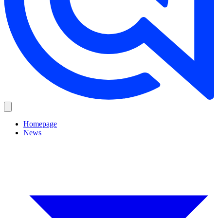
Homepage
News