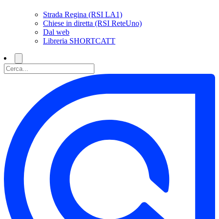
Strada Regina (RSI LA1)
Chiese in diretta (RSI ReteUno)
Dal web
Libreria SHORTCATT