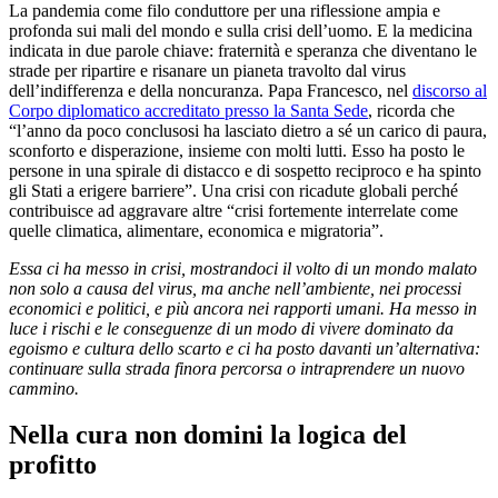
La pandemia come filo conduttore per una riflessione ampia e
profonda sui mali del mondo e sulla crisi dell’uomo. E la medicina
indicata in due parole chiave: fraternità e speranza che diventano le
strade per ripartire e risanare un pianeta travolto dal virus
dell’indifferenza e della noncuranza. Papa Francesco, nel
discorso al
Corpo diplomatico accreditato presso la Santa Sede
, ricorda che
“l’anno da poco conclusosi ha lasciato dietro a sé un carico di paura,
sconforto e disperazione, insieme con molti lutti. Esso ha posto le
persone in una spirale di distacco e di sospetto reciproco e ha spinto
gli Stati a erigere barriere”. Una crisi con ricadute globali perché
contribuisce ad aggravare altre “crisi fortemente interrelate come
quelle climatica, alimentare, economica e migratoria”.
Essa ci ha messo in crisi, mostrandoci il volto di un mondo malato
non solo a causa del virus, ma anche nell’ambiente, nei processi
economici e politici, e più ancora nei rapporti umani. Ha messo in
luce i rischi e le conseguenze di un modo di vivere dominato da
egoismo e cultura dello scarto e ci ha posto davanti un’alternativa:
continuare sulla strada finora percorsa o intraprendere un nuovo
cammino.
Nella cura non domini la logica del
profitto