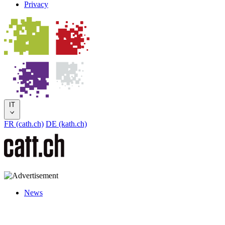
Privacy
IT
FR (cath.ch)
DE (kath.ch)
News