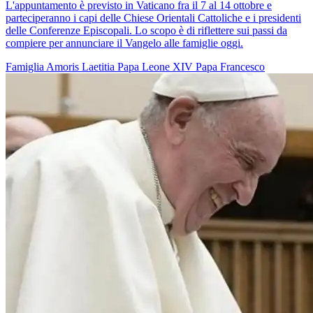
L'appuntamento è previsto in Vaticano fra il 7 al 14 ottobre e
parteciperanno i capi delle Chiese Orientali Cattoliche e i presidenti
delle Conferenze Episcopali. Lo scopo è di riflettere sui passi da
compiere per annunciare il Vangelo alle famiglie oggi.
Famiglia
Amoris Laetitia
Papa Leone XIV
Papa Francesco