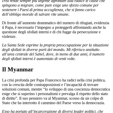
crisi rende sempre più urgente affrontare alla radice le cause che
spingono a migrare, come pure esige uno sforzo comune per
sostenere i Paesi di prima accoglienza, che si fanno carico
dell’obbligo morale di salvare vite umane
.
Di fronte all’aumento drammatico del numero di rifugiati, evidenzia
il Papa, è necessario l’impegno a proteggerli affrontando anche la
questione degli sfollati interni e di chi fugge da persecuzione e
violenze.
La Santa Sede esprime la propria preoccupazione per la situazione
degli sfollati in diverse parti del mondo. Mi riferisco anzitutto
all’area centrale del Sahel, dove, in meno di due anni, il numero
degli sfollati interni è aumentato di venti volte.
Il Myanmar
La crisi profonda per Papa Francesco ha radici nella crisi politica,
con la crescita delle contrapposizioni e l’incapacità di trovare
soluzioni comuni, mentre “lo sviluppo di una coscienza democratica
esige che si superino i personalismi e prevalga il rispetto dello stato
di diritto”. Il suo pensiero va al Myanmar, scosso da un colpo di
Stato che ha interrotto il cammino del Paese verso la democrazia.
Esso ha portato all’incarcerazione di diversi leader politici, che