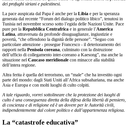
dei profughi siriani e palestinesi.
La pace auspicata dal Papa è anche per la
Libia
e per la speranza
generata dal recente “Forum del dialogo politico libico”, tenutosi in
Tunisia nel novembre scorso sotto l’egida delle Nazioni Unite. Pace
pure per la
Repubblica Centrafrica
e in generale l’
America
Latina
, attraversata da profonde disuguaglianze, ingiustizie e
povertà, “che offendono la dignità delle persone”. “Seguo con
particolare attenzione - prosegue Francesco - il deterioramento dei
rapporti nella
Penisola coreana
, culminato con la distruzione
dell’ufficio di collegamento inter-coreano a Kaesong”, ma anche la
situazione nel
Caucaso meridionale
con minacce alla stabilità
dell’intera regione.
Altra ferita è quella del terrorismo, un “male” che ha investito ogni
parte del mondo: dagli Stati Uniti all’Africa subsahariana, ma anche
Asia e Europa e con molti luoghi di culto colpiti.
A tale riguardo, vorrei sottolineare che la protezione dei luoghi di
culto è una conseguenza diretta della difesa della libertà di pensiero,
di coscienza e di religione ed è un dovere per le Autorità civili,
indipendentemente dal colore politico e dall’appartenenza religiosa.
La “catastrofe educativa”