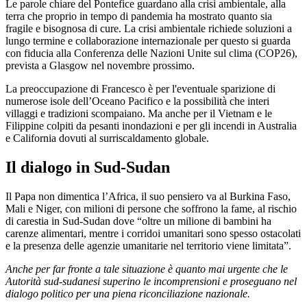
Le parole chiare del Pontefice guardano alla crisi ambientale, alla
terra che proprio in tempo di pandemia ha mostrato quanto sia
fragile e bisognosa di cure. La crisi ambientale richiede soluzioni a
lungo termine e collaborazione internazionale per questo si guarda
con fiducia alla Conferenza delle Nazioni Unite sul clima (COP26),
prevista a Glasgow nel novembre prossimo.
La preoccupazione di Francesco è per l'eventuale sparizione di
numerose isole dell’Oceano Pacifico e la possibilità che interi
villaggi e tradizioni scompaiano. Ma anche per il Vietnam e le
Filippine colpiti da pesanti inondazioni e per gli incendi in Australia
e California dovuti al surriscaldamento globale.
Il dialogo in Sud-Sudan
Il Papa non dimentica l’Africa, il suo pensiero va al Burkina Faso,
Mali e Niger, con milioni di persone che soffrono la fame, al rischio
di carestia in Sud-Sudan dove “oltre un milione di bambini ha
carenze alimentari, mentre i corridoi umanitari sono spesso ostacolati
e la presenza delle agenzie umanitarie nel territorio viene limitata”.
Anche per far fronte a tale situazione è quanto mai urgente che le
Autorità sud-sudanesi superino le incomprensioni e proseguano nel
dialogo politico per una piena riconciliazione nazionale.