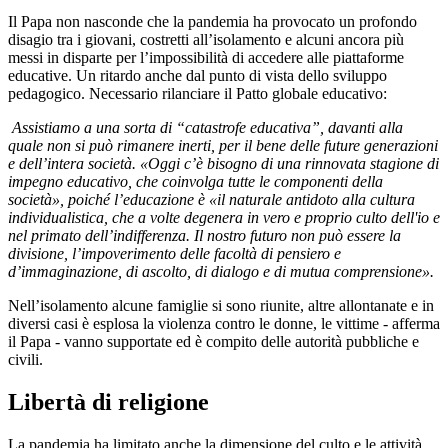
Il Papa non nasconde che la pandemia ha provocato un profondo
disagio tra i giovani, costretti all’isolamento e alcuni ancora più
messi in disparte per l’impossibilità di accedere alle piattaforme
educative. Un ritardo anche dal punto di vista dello sviluppo
pedagogico. Necessario rilanciare il Patto globale educativo:
Assistiamo a una sorta di “catastrofe educativa”, davanti alla
quale non si può rimanere inerti, per il bene delle future generazioni
e dell’intera società. «Oggi c’è bisogno di una rinnovata stagione di
impegno educativo, che coinvolga tutte le componenti della
società», poiché l’educazione è «il naturale antidoto alla cultura
individualistica, che a volte degenera in vero e proprio culto dell'io e
nel primato dell’indifferenza. Il nostro futuro non può essere la
divisione, l’impoverimento delle facoltà di pensiero e
d’immaginazione, di ascolto, di dialogo e di mutua comprensione».
Nell’isolamento alcune famiglie si sono riunite, altre allontanate e in
diversi casi è esplosa la violenza contro le donne, le vittime - afferma
il Papa - vanno supportate ed è compito delle autorità pubbliche e
civili.
Libertà di religione
La pandemia ha limitato anche la dimensione del culto e le attività