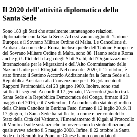
Il 2020 dell'attività diplomatica della
Santa Sede
Sono 183 gli Stati che attualmente intrattengono relazioni
diplomatiche con la Santa Sede. Ad essi vanno aggiunti l’Unione
Europea e il Sovrano Militare Ordine di Malta. Le Cancellerie di
Ambasciata con sede a Roma, incluse quelle dell’Unione Europea e
del Sovrano Militare Ordine di Malta, sono 88. Hanno sede a Roma
anche gli Uffici della Lega degli Stati Arabi, dell’Organizzazione
Internazionale per le Migrazioni e dell’Alto Commissariato delle
Nazioni Unite per i Rifugiati. Nel corso del 2020, il 12 ottobre, è
stato firmato il Settimo Accordo Addizionale fra la Santa Sede e la
Repubblica Austriaca alla Convenzione per il Regolamento di
Rapporti Patrimoniali, del 23 giugno 1960. Inoltre, sono stati
ratificati i seguenti Accordi: il 17 gennaio, l’Accordo-Quadro tra la
Santa Sede e la Repubblica Democratica del Congo, firmato il 20
maggio del 2016, e il 7 settembre, l’Accordo sullo statuto giuridico
della Chiesa Cattolica in Burkina Faso, firmato il 12 luglio 2019. Il
17 giugno, la Santa Sede ha ratificato, a nome e per conto dello
Stato della Città del Vaticano, l'Emendamento di Kigali al Protocollo
di Montreal sulle sostanze che impoveriscono lo strato di ozono, al
quale aveva aderito il 5 maggio 2008. Infine, il 22 ottobre la Santa
Sede e la Repubblica Popolare Cinese hanno concordato di