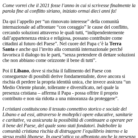
Come vorrei che il 2021 fosse l’anno in cui si scrivesse finalmente la
parola fine al conflitto siriano, iniziato ormai dieci anni fa!
Da qui l’appello per “un rinnovato interesse” della comunità
internazionale ad affrontare “con coraggio” le cause del conflitto,
cercando soluzioni attraverso le quali tutti, “indipendentemente
dall’appartenenza etnica e religiosa, possano contribuire come
cittadini al futuro del Paese”. Nel cuore del Papa c’è la
Terra
Santa
e anche qui l’invito alla comunità internazionale perché
favorisca il dialogo tra le parti, “senza pretendere di dettare soluzioni
che non abbiano come orizzonte il bene di tutti”.
Poi il
Libano
, dove si rischia il fallimento del Paese con
conseguenze di possibili derive fondamentaliste, dove ancora si
rischia di perdere la propria identità unica, che invece assicura “un
Medio Oriente plurale, tollerante e diversificato, nel quale la
presenza cristiana – afferma il Papa - possa offrire il proprio
contributo e non sia ridotta a una minoranza da proteggere”.
I cristiani costituiscono il tessuto connettivo storico e sociale del
Libano e ad essi, attraverso le molteplici opere educative, sanitarie
e caritative, va assicurata la possibilità di continuare a operare per
il bene del Paese, del quale sono stati fondatori. Indebolire la
comunità cristiana rischia di distruggere l’equilibrio interno e la
stessa realtà libanese. In quest’ottica va affrontata anche la presenza