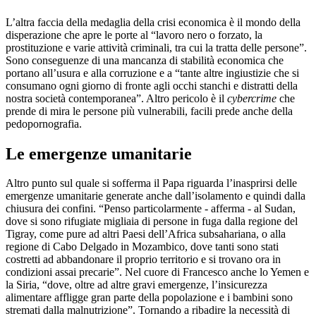
L’altra faccia della medaglia della crisi economica è il mondo della
disperazione che apre le porte al “lavoro nero o forzato, la
prostituzione e varie attività criminali, tra cui la tratta delle persone”.
Sono conseguenze di una mancanza di stabilità economica che
portano all’usura e alla corruzione e a “tante altre ingiustizie che si
consumano ogni giorno di fronte agli occhi stanchi e distratti della
nostra società contemporanea”. Altro pericolo è il
cybercrime
che
prende di mira le persone più vulnerabili, facili prede anche della
pedopornografia.
Le emergenze umanitarie
Altro punto sul quale si sofferma il Papa riguarda l’inasprirsi delle
emergenze umanitarie generate anche dall’isolamento e quindi dalla
chiusura dei confini. “Penso particolarmente - afferma - al Sudan,
dove si sono rifugiate migliaia di persone in fuga dalla regione del
Tigray, come pure ad altri Paesi dell’Africa subsahariana, o alla
regione di Cabo Delgado in Mozambico, dove tanti sono stati
costretti ad abbandonare il proprio territorio e si trovano ora in
condizioni assai precarie”. Nel cuore di Francesco anche lo Yemen e
la Siria, “dove, oltre ad altre gravi emergenze, l’insicurezza
alimentare affligge gran parte della popolazione e i bambini sono
stremati dalla malnutrizione”. Tornando a ribadire la necessità di