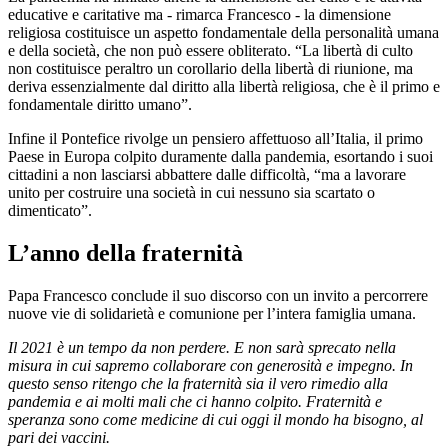
educative e caritative ma - rimarca Francesco - la dimensione
religiosa costituisce un aspetto fondamentale della personalità umana
e della società, che non può essere obliterato. “La libertà di culto
non costituisce peraltro un corollario della libertà di riunione, ma
deriva essenzialmente dal diritto alla libertà religiosa, che è il primo e
fondamentale diritto umano”.
Infine il Pontefice rivolge un pensiero affettuoso all’Italia, il primo
Paese in Europa colpito duramente dalla pandemia, esortando i suoi
cittadini a non lasciarsi abbattere dalle difficoltà, “ma a lavorare
unito per costruire una società in cui nessuno sia scartato o
dimenticato”.
L’anno della fraternità
Papa Francesco conclude il suo discorso con un invito a percorrere
nuove vie di solidarietà e comunione per l’intera famiglia umana.
Il 2021 è un tempo da non perdere. E non sarà sprecato nella
misura in cui sapremo collaborare con generosità e impegno. In
questo senso ritengo che la fraternità sia il vero rimedio alla
pandemia e ai molti mali che ci hanno colpito. Fraternità e
speranza sono come medicine di cui oggi il mondo ha bisogno, al
pari dei vaccini.