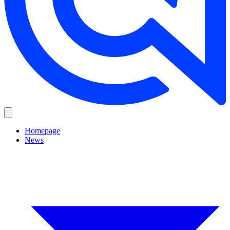
Homepage
News