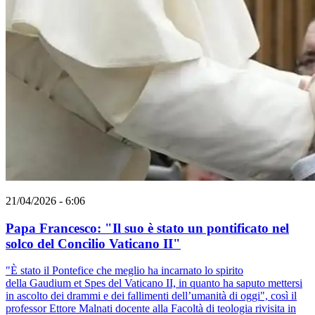
21/04/2026 - 6:06
Papa Francesco: "Il suo è stato un pontificato nel
solco del Concilio Vaticano II"
"È stato il Pontefice che meglio ha incarnato lo spirito
della Gaudium et Spes del Vaticano II, in quanto ha saputo mettersi
in ascolto dei drammi e dei fallimenti dell’umanità di oggi", così il
professor Ettore Malnati docente alla Facoltà di teologia rivisita in