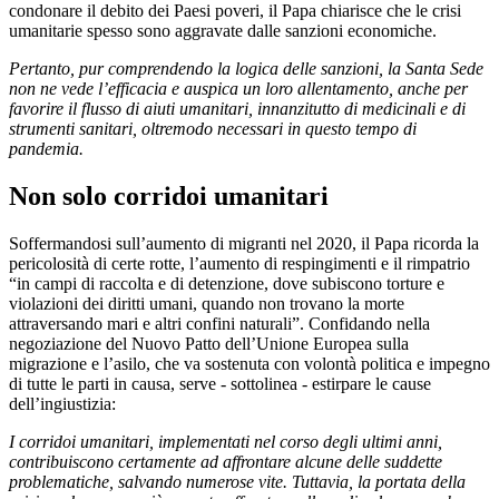
condonare il debito dei Paesi poveri, il Papa chiarisce che le crisi
umanitarie spesso sono aggravate dalle sanzioni economiche.
Pertanto, pur comprendendo la logica delle sanzioni, la Santa Sede
non ne vede l’efficacia e auspica un loro allentamento, anche per
favorire il flusso di aiuti umanitari, innanzitutto di medicinali e di
strumenti sanitari, oltremodo necessari in questo tempo di
pandemia.
Non solo corridoi umanitari
Soffermandosi sull’aumento di migranti nel 2020, il Papa ricorda la
pericolosità di certe rotte, l’aumento di respingimenti e il rimpatrio
“in campi di raccolta e di detenzione, dove subiscono torture e
violazioni dei diritti umani, quando non trovano la morte
attraversando mari e altri confini naturali”. Confidando nella
negoziazione del Nuovo Patto dell’Unione Europea sulla
migrazione e l’asilo, che va sostenuta con volontà politica e impegno
di tutte le parti in causa, serve - sottolinea - estirpare le cause
dell’ingiustizia:
I corridoi umanitari, implementati nel corso degli ultimi anni,
contribuiscono certamente ad affrontare alcune delle suddette
problematiche, salvando numerose vite. Tuttavia, la portata della