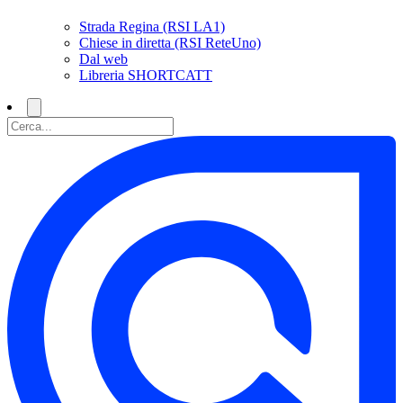
Strada Regina (RSI LA1)
Chiese in diretta (RSI ReteUno)
Dal web
Libreria SHORTCATT