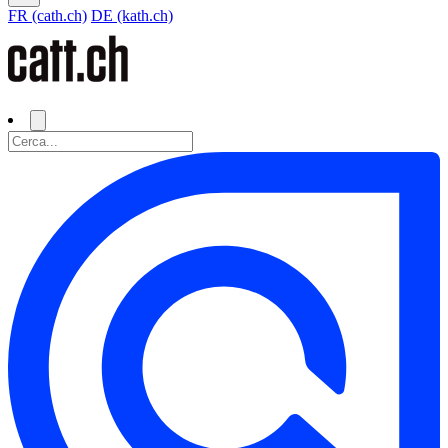
FR (cath.ch)
DE (kath.ch)