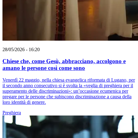
28/05/2026 - 16:20
Chiese che, come Gesù, abbracciano, accolgono e
amano le persone così come sono
Venerdì 22 maggio, nella chiesa evangelica riformata di Lugano, per
il secondo anno consecutivo si è svolta la «veglia di preghiera per il
superamento delle discriminazioni»: un’occasione ecumenica per
pregare per le persone che subiscono discriminazione a causa della
loro identità di genere.
Preghiera