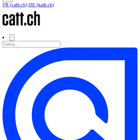
FR (cath.ch)
DE (kath.ch)