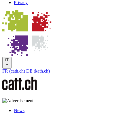
Privacy
IT
FR (cath.ch)
DE (kath.ch)
News