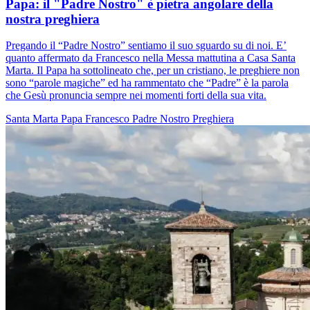
Papa: il "Padre Nostro" è pietra angolare della
nostra preghiera
Pregando il “Padre Nostro” sentiamo il suo sguardo su di noi. E’
quanto affermato da Francesco nella Messa mattutina a Casa Santa
Marta. Il Papa ha sottolineato che, per un cristiano, le preghiere non
sono “parole magiche” ed ha rammentato che “Padre” è la parola
che Gesù pronuncia sempre nei momenti forti della sua vita.
Santa Marta
Papa Francesco
Padre Nostro
Preghiera