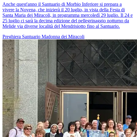
Anche quest'anno il Santuario di Morbio Inferiore si prepara a
vivere la Novena, che inizierà il 20 luglio, in vista della Festa di
Santa Maria dei Miracoli, in programma mercoledì 29 luglio. Il 24 e
25 luglio ci sarà la decima edizione del pellegrinaggio notturno da
Melide via diverse località del Mendrisiotto fino al Santuario.
Preghiera
Santuario
Madonna dei Miracoli