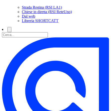
Strada Regina (RSI LA1)
Chiese in diretta (RSI ReteUno)
Dal web
Libreria SHORTCATT