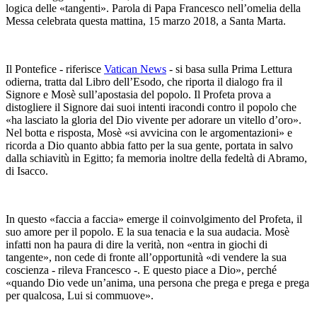
logica delle «tangenti». Parola di Papa Francesco nell’omelia della
Messa celebrata questa mattina, 15 marzo 2018, a Santa Marta.
Il Pontefice - riferisce
Vatican News
- si basa sulla Prima Lettura
odierna, tratta dal Libro dell’Esodo, che riporta il dialogo fra il
Signore e Mosè sull’apostasia del popolo. Il Profeta prova a
distogliere il Signore dai suoi intenti iracondi contro il popolo che
«ha lasciato la gloria del Dio vivente per adorare un vitello d’oro».
Nel botta e risposta, Mosè «si avvicina con le argomentazioni» e
ricorda a Dio quanto abbia fatto per la sua gente, portata in salvo
dalla schiavitù in Egitto; fa memoria inoltre della fedeltà di Abramo,
di Isacco.
In questo «faccia a faccia» emerge il coinvolgimento del Profeta, il
suo amore per il popolo. E la sua tenacia e la sua audacia. Mosè
infatti non ha paura di dire la verità, non «entra in giochi di
tangente», non cede di fronte all’opportunità «di vendere la sua
coscienza - rileva Francesco -. E questo piace a Dio», perché
«quando Dio vede un’anima, una persona che prega e prega e prega
per qualcosa, Lui si commuove».