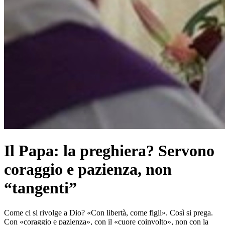
Il Papa: la preghiera? Servono
coraggio e pazienza, non
“tangenti”
Come ci si rivolge a Dio? «Con libertà, come figli». Così si prega.
Con «coraggio e pazienza», con il «cuore coinvolto», non con la