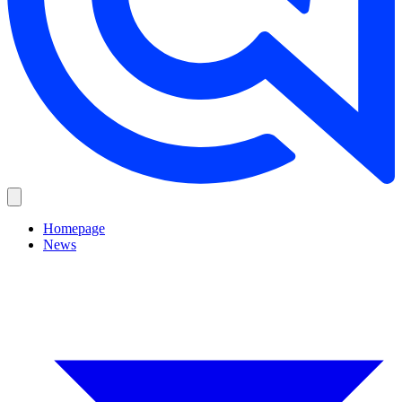
Homepage
News