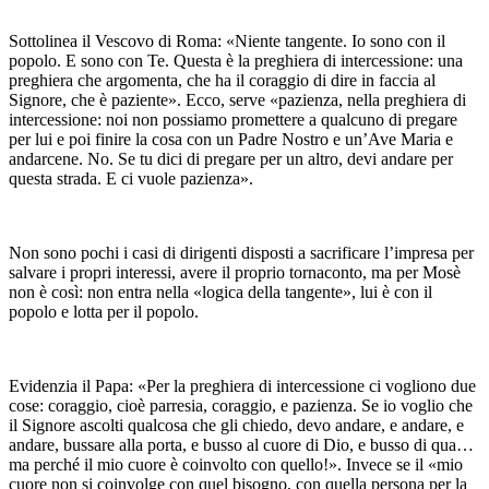
Sottolinea il Vescovo di Roma: «Niente tangente. Io sono con il
popolo. E sono con Te. Questa è la preghiera di intercessione: una
preghiera che argomenta, che ha il coraggio di dire in faccia al
Signore, che è paziente». Ecco, serve «pazienza, nella preghiera di
intercessione: noi non possiamo promettere a qualcuno di pregare
per lui e poi finire la cosa con un Padre Nostro e un’Ave Maria e
andarcene. No. Se tu dici di pregare per un altro, devi andare per
questa strada. E ci vuole pazienza».
Non sono pochi i casi di dirigenti disposti a sacrificare l’impresa per
salvare i propri interessi, avere il proprio tornaconto, ma per Mosè
non è così: non entra nella «logica della tangente», lui è con il
popolo e lotta per il popolo.
Evidenzia il Papa: «Per la preghiera di intercessione ci vogliono due
cose: coraggio, cioè parresia, coraggio, e pazienza. Se io voglio che
il Signore ascolti qualcosa che gli chiedo, devo andare, e andare, e
andare, bussare alla porta, e busso al cuore di Dio, e busso di qua…
ma perché il mio cuore è coinvolto con quello!». Invece se il «mio
cuore non si coinvolge con quel bisogno, con quella persona per la