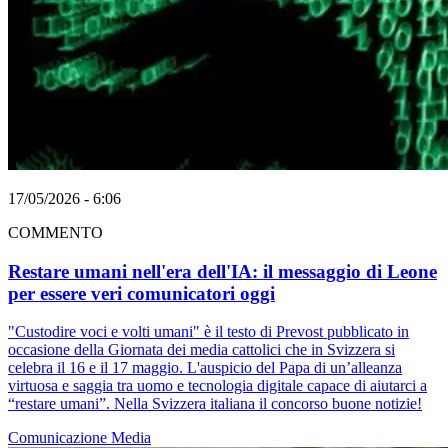
17/05/2026 - 6:06
COMMENTO
Restare umani nell'era dell'IA: il messaggio di Leone
per essere veri comunicatori oggi
"Custodire voci e volti umani" è il testo di Prevost pubblicato in
occasione della Giornata dei media cattolici che in Svizzera si
celebra il 16 e il 17 maggio. L'auspicio del Papa di un’alleanza
virtuosa e saggia tra uomo e tecnologia digitale capace di aiutarci a
“restare umani”. Nella Svizzera italiana il concorso buone notizie!
Comunicazione
Media