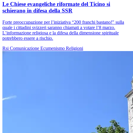
Le Chiese evangeliche riformate del Ticino si
schierano in difesa della SSR
Forte preoccupazione per l’iniziativa “200 franchi bastano!" sulla
quale i cittadini svizzeri saranno chiamati a votare l’8 marzo.
L’informazione religiosa e la difesa della dimensione spirituale
potrebbero essere a rischio.
Rsi
Comunicazione
Ecumenismo
Religioni