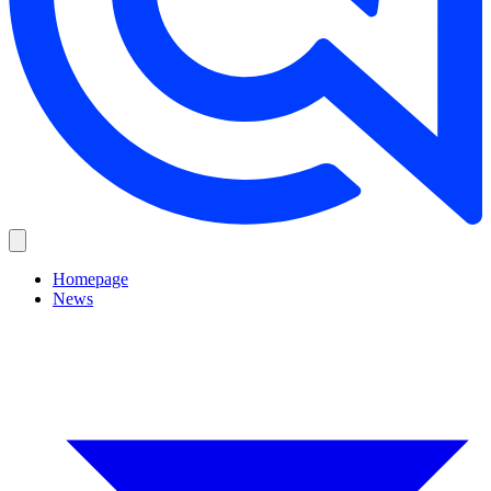
Homepage
News