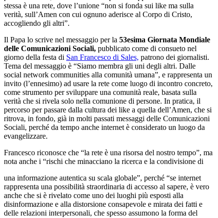
stessa è una rete, dove l’unione “non si fonda sui like ma sulla
verità, sull’Amen con cui ognuno aderisce al Corpo di Cristo,
accogliendo gli altri”.
Il Papa lo scrive nel messaggio per la
53esima Giornata Mondiale
delle Comunicazioni Sociali,
pubblicato come di consueto nel
giorno della festa di
San Francesco di Sales,
patrono dei giornalisti.
Tema del messaggio è “Siamo membra gli uni degli altri. Dalle
social network communities alla comunità umana”, e rappresenta un
invito (l’ennesimo) ad usare la rete come luogo di incontro concreto,
come strumento per sviluppare una comunità reale, basata sulla
verità che si rivela solo nella comunione di persone. In pratica, il
percorso per passare dalla cultura dei like a quella dell’Amen, che si
ritrova, in fondo, già in molti passati messaggi delle Comunicazioni
Sociali, perché da tempo anche internet è considerato un luogo da
evangelizzare.
Francesco riconosce che “la rete è una risorsa del nostro tempo”, ma
nota anche i “rischi che minacciano la ricerca e la condivisione di
una informazione autentica su scala globale”, perché “se internet
rappresenta una possibilità straordinaria di accesso al sapere, è vero
anche che si è rivelato come uno dei luoghi più esposti alla
disinformazione e alla distorsione consapevole e mirata dei fatti e
delle relazioni interpersonali, che spesso assumono la forma del