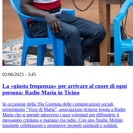
02/06/2025 - 3:45
La «giusta frequenza» per arrivare al cuore di ogni
persona: Radio Maria in Ticino
In occasione della 59a Giornata delle comunicazioni sociali,
presentiamo “Voce di Maria”, associazione ticinese legata a Radio
Maria che si spende attraverso i suoi volontari per diffondere il
messaggio cristiano e mariano via radio. Con uno Studio Mobile,
trasmette celebrazioni e promuove progetti spirituali e solidali.