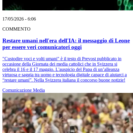
17/05/2026 - 6:06
COMMENTO
Restare umani nell'era dell'IA: il messaggio di Leone
per essere veri comunicatori oggi
"Custodire voci e volti umani" è il testo di Prevost pubblicato in
occasione della Giornata dei media cattolici che in Svizzera si
celebra il 16 e il 17 maggio. L'auspicio del Papa di un’alleanza
virtuosa e saggia tra uomo e tecnologia digitale capace di aiutarci a
“restare umani”. Nella Svizzera italiana il concorso buone notizie!
Comunicazione
Media