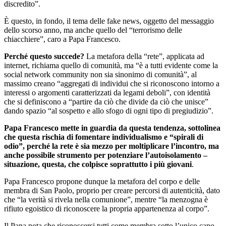
discredito”.
È questo, in fondo, il tema delle fake news, oggetto del messaggio
dello scorso anno, ma anche quello del “terrorismo delle
chiacchiere”, caro a Papa Francesco.
Perché questo succede?
La metafora della “rete”, applicata ad
internet, richiama quello di comunità, ma “è a tutti evidente come la
social network community non sia sinonimo di comunità”, al
massimo creano “aggregati di individui che si riconoscono intorno a
interessi o argomenti caratterizzati da legami deboli”, con identità
che si definiscono a “partire da ciò che divide da ciò che unisce”
dando spazio “al sospetto e allo sfogo di ogni tipo di pregiudizio”.
Papa Francesco mette in guardia da questa tendenza, sottolinea
che questa rischia di fomentare individualismo e “spirali di
odio”, perché la rete è sia mezzo per moltiplicare l’incontro, ma
anche possibile strumento per potenziare l’autoisolamento –
situazione, questa, che colpisce soprattutto i più giovani
.
Papa Francesco propone dunque la metafora del corpo e delle
membra di San Paolo, proprio per creare percorsi di autenticità, dato
che “la verità si rivela nella comunione”, mentre “la menzogna è
rifiuto egoistico di riconoscere la propria appartenenza al corpo”.
Il Papa nota che riconoscersi tutti come membra sotto l’unico capo