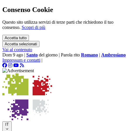
Consenso Cookie
Questo sito utilizza servizi di terze parti che richiedono il tuo
consenso.
Scopri di più
Accetta tutto
Accetta selezionati
Vai al contenuto
Dom 9 ago
|
Santo
del giorno
|
Parola rito
Romano
|
Ambrosiano
Impressum e contatti
|
IT