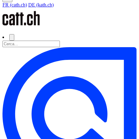
FR (cath.ch)
DE (kath.ch)