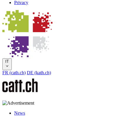
Privacy
IT
FR (cath.ch)
DE (kath.ch)
News