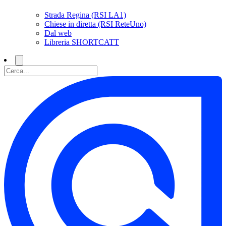
Strada Regina (RSI LA1)
Chiese in diretta (RSI ReteUno)
Dal web
Libreria SHORTCATT