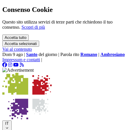
Consenso Cookie
Questo sito utilizza servizi di terze parti che richiedono il tuo
consenso.
Scopri di più
Accetta tutto
Accetta selezionati
Vai al contenuto
Dom 9 ago
|
Santo
del giorno
|
Parola rito
Romano
|
Ambrosiano
Impressum e contatti
|
IT