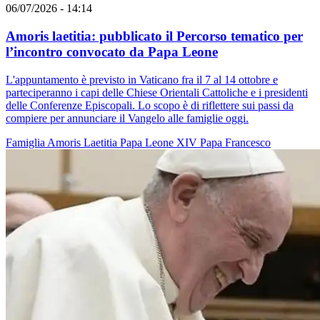
06/07/2026 - 14:14
Amoris laetitia: pubblicato il Percorso tematico per
l’incontro convocato da Papa Leone
L'appuntamento è previsto in Vaticano fra il 7 al 14 ottobre e
parteciperanno i capi delle Chiese Orientali Cattoliche e i presidenti
delle Conferenze Episcopali. Lo scopo è di riflettere sui passi da
compiere per annunciare il Vangelo alle famiglie oggi.
Famiglia
Amoris Laetitia
Papa Leone XIV
Papa Francesco