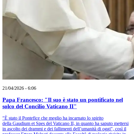
21/04/2026 - 6:06
Papa Francesco: "Il suo è stato un pontificato nel
solco del Concilio Vaticano II"
"È stato il Pontefice che meglio ha incarnato lo spirito
della Gaudium et Spes del Vaticano II, in quanto ha saputo mettersi
in ascolto dei drammi e dei fallimenti dell’umanità di oggi", così il