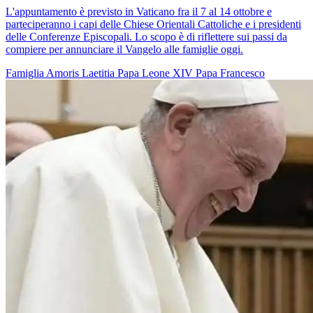
L'appuntamento è previsto in Vaticano fra il 7 al 14 ottobre e
parteciperanno i capi delle Chiese Orientali Cattoliche e i presidenti
delle Conferenze Episcopali. Lo scopo è di riflettere sui passi da
compiere per annunciare il Vangelo alle famiglie oggi.
Famiglia
Amoris Laetitia
Papa Leone XIV
Papa Francesco