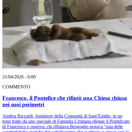
21/04/2026 - 6:00
COMMENTO
Francesco, il Pontefice che rifiutò una Chiesa chiusa
nei suoi perimetri
Andrea Riccardi, fondatore della Comunità di Sant’Egidio, in un
testo tratto da uno speciale di Famiglia Cristiana rilegge il Pontificato
di Francesco e osserva: chi rifiutava Bergoglio negava “una delle
caratteristiche storiche del cattolicesimo che si misura e cresce con la