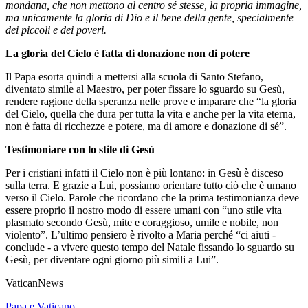
mondana, che non mettono al centro sé stesse, la propria immagine,
ma unicamente la gloria di Dio e il bene della gente, specialmente
dei piccoli e dei poveri.
La gloria del Cielo è fatta di donazione non di potere
Il Papa esorta quindi a mettersi alla scuola di Santo Stefano,
diventato simile al Maestro, per poter fissare lo sguardo su Gesù,
rendere ragione della speranza nelle prove e imparare che “la gloria
del Cielo, quella che dura per tutta la vita e anche per la vita eterna,
non è fatta di ricchezze e potere, ma di amore e donazione di sé”.
Testimoniare con lo stile di Gesù
Per i cristiani infatti il Cielo non è più lontano: in Gesù è disceso
sulla terra. E grazie a Lui, possiamo orientare tutto ciò che è umano
verso il Cielo. Parole che ricordano che la prima testimonianza deve
essere proprio il nostro modo di essere umani con “uno stile vita
plasmato secondo Gesù, mite e coraggioso, umile e nobile, non
violento”. L’ultimo pensiero è rivolto a Maria perché “ci aiuti -
conclude - a vivere questo tempo del Natale fissando lo sguardo su
Gesù, per diventare ogni giorno più simili a Lui”.
VaticanNews
Papa e Vaticano