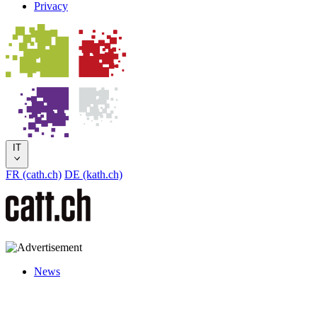
Privacy
IT
FR (cath.ch)
DE (kath.ch)
News