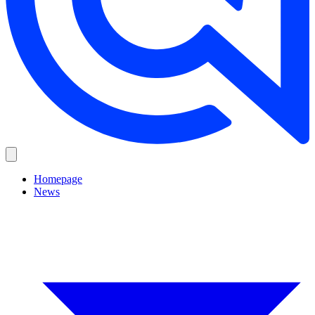
Homepage
News