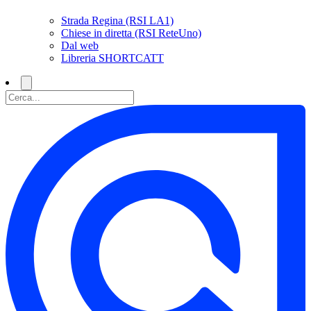
Strada Regina (RSI LA1)
Chiese in diretta (RSI ReteUno)
Dal web
Libreria SHORTCATT