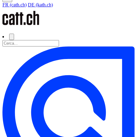
FR (cath.ch)
DE (kath.ch)