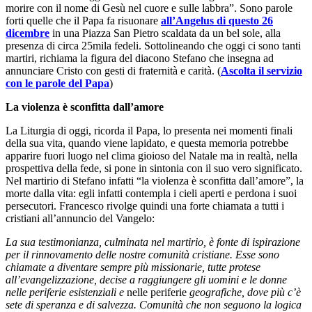
morire con il nome di Gesù nel cuore e sulle labbra”. Sono parole
forti quelle che il Papa fa risuonare
all’Angelus di questo 26
dicembre
in una Piazza San Pietro scaldata da un bel sole, alla
presenza di circa 25mila fedeli. Sottolineando che oggi ci sono tanti
martiri, richiama la figura del diacono Stefano che insegna ad
annunciare Cristo con gesti di fraternità e carità. (
Ascolta il servizio
con le parole del Papa
)
La violenza è sconfitta dall’amore
La Liturgia di oggi, ricorda il Papa, lo presenta nei momenti finali
della sua vita, quando viene lapidato, e questa memoria potrebbe
apparire fuori luogo nel clima gioioso del Natale ma in realtà, nella
prospettiva della fede, si pone in sintonia con il suo vero significato.
Nel martirio di Stefano infatti “la violenza è sconfitta dall’amore”, la
morte dalla vita: egli infatti contempla i cieli aperti e perdona i suoi
persecutori. Francesco rivolge quindi una forte chiamata a tutti i
cristiani all’annuncio del Vangelo:
La sua testimonianza, culminata nel martirio, è fonte di ispirazione
per il rinnovamento delle nostre comunità cristiane. Esse sono
chiamate a diventare sempre più missionarie, tutte protese
all’evangelizzazione, decise a raggiungere gli uomini e le donne
nelle periferie esistenziali e
nelle periferie
geografiche, dove più c’è
sete di speranza e di salvezza. Comunità che non seguono la logica