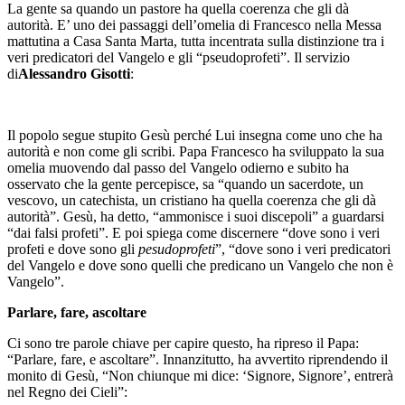
La gente sa quando un pastore ha quella coerenza che gli dà
autorità. E’ uno dei passaggi dell’omelia di Francesco nella Messa
mattutina a Casa Santa Marta, tutta incentrata sulla distinzione tra i
veri predicatori del Vangelo e gli “pseudoprofeti”. Il servizio
di
Alessandro Gisotti
:
Il popolo segue stupito Gesù perché Lui insegna come uno che ha
autorità e non come gli scribi. Papa Francesco ha sviluppato la sua
omelia muovendo dal passo del Vangelo odierno e subito ha
osservato che la gente percepisce, sa “quando un sacerdote, un
vescovo, un catechista, un cristiano ha quella coerenza che gli dà
autorità”. Gesù, ha detto, “ammonisce i suoi discepoli” a guardarsi
“dai falsi profeti”. E poi spiega come discernere “dove sono i veri
profeti e dove sono gli
pesudoprofeti
”, “dove sono i veri predicatori
del Vangelo e dove sono quelli che predicano un Vangelo che non è
Vangelo”.
Parlare, fare, ascoltare
Ci sono tre parole chiave per capire questo, ha ripreso il Papa:
“Parlare, fare, e ascoltare”. Innanzitutto, ha avvertito riprendendo il
monito di Gesù, “Non chiunque mi dice: ‘Signore, Signore’, entrerà
nel Regno dei Cieli”: