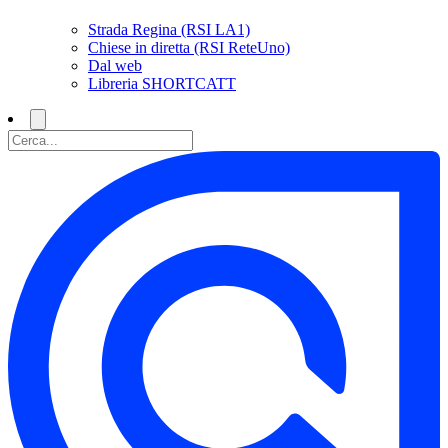
Strada Regina (RSI LA1)
Chiese in diretta (RSI ReteUno)
Dal web
Libreria SHORTCATT