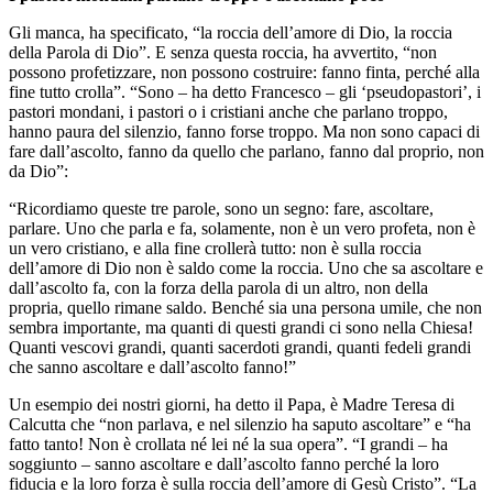
Gli manca, ha specificato, “la roccia dell’amore di Dio, la roccia
della Parola di Dio”. E senza questa roccia, ha avvertito, “non
possono profetizzare, non possono costruire: fanno finta, perché alla
fine tutto crolla”. “Sono – ha detto Francesco – gli ‘pseudopastori’, i
pastori mondani, i pastori o i cristiani anche che parlano troppo,
hanno paura del silenzio, fanno forse troppo. Ma non sono capaci di
fare dall’ascolto, fanno da quello che parlano, fanno dal proprio, non
da Dio”:
“Ricordiamo queste tre parole, sono un segno: fare, ascoltare,
parlare. Uno che parla e fa, solamente, non è un vero profeta, non è
un vero cristiano, e alla fine crollerà tutto: non è sulla roccia
dell’amore di Dio non è saldo come la roccia. Uno che sa ascoltare e
dall’ascolto fa, con la forza della parola di un altro, non della
propria, quello rimane saldo. Benché sia una persona umile, che non
sembra importante, ma quanti di questi grandi ci sono nella Chiesa!
Quanti vescovi grandi, quanti sacerdoti grandi, quanti fedeli grandi
che sanno ascoltare e dall’ascolto fanno!”
Un esempio dei nostri giorni, ha detto il Papa, è Madre Teresa di
Calcutta che “non parlava, e nel silenzio ha saputo ascoltare” e “ha
fatto tanto! Non è crollata né lei né la sua opera”. “I grandi – ha
soggiunto – sanno ascoltare e dall’ascolto fanno perché la loro
fiducia e la loro forza è sulla roccia dell’amore di Gesù Cristo”. “La