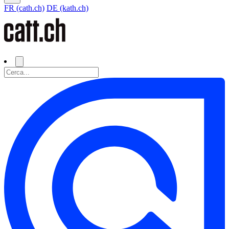
FR (cath.ch)
DE (kath.ch)