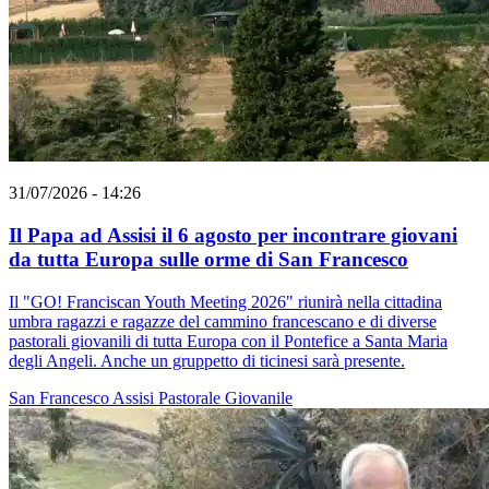
31/07/2026 - 14:26
Il Papa ad Assisi il 6 agosto per incontrare giovani
da tutta Europa sulle orme di San Francesco
Il "GO! Franciscan Youth Meeting 2026" riunirà nella cittadina
umbra ragazzi e ragazze del cammino francescano e di diverse
pastorali giovanili di tutta Europa con il Pontefice a Santa Maria
degli Angeli. Anche un gruppetto di ticinesi sarà presente.
San Francesco
Assisi
Pastorale Giovanile