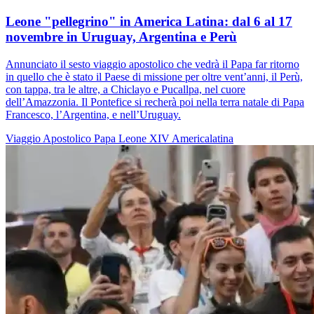
Leone "pellegrino" in America Latina: dal 6 al 17
novembre in Uruguay, Argentina e Perù
Annunciato il sesto viaggio apostolico che vedrà il Papa far ritorno
in quello che è stato il Paese di missione per oltre vent’anni, il Perù,
con tappa, tra le altre, a Chiclayo e Pucallpa, nel cuore
dell’Amazzonia. Il Pontefice si recherà poi nella terra natale di Papa
Francesco, l’Argentina, e nell’Uruguay.
Viaggio Apostolico
Papa Leone XIV
Americalatina