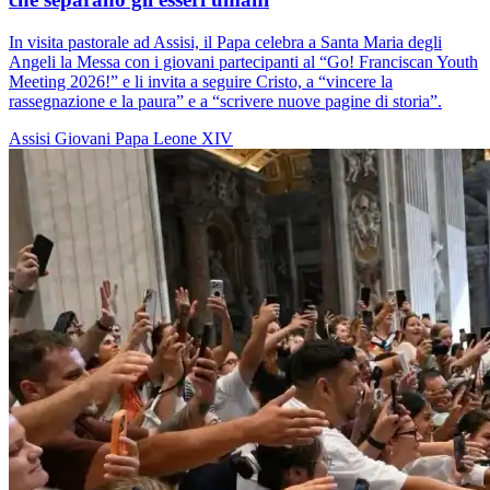
In visita pastorale ad Assisi, il Papa celebra a Santa Maria degli
Angeli la Messa con i giovani partecipanti al “Go! Franciscan Youth
Meeting 2026!” e li invita a seguire Cristo, a “vincere la
rassegnazione e la paura” e a “scrivere nuove pagine di storia”.
Assisi
Giovani
Papa Leone XIV