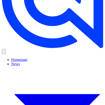
Homepage
News