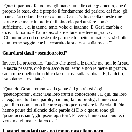
“Questi parlano, fanno, ma gli manca un altro atteggiamento, che è
proprio la base, che è proprio il fondamento del parlare, del fare: gli
manca l’ascoltare. Perciò continua Gesù: ‘Chi ascolta queste mie
parole e le mette in pratica’: il binomio parlare-fare non è
sufficiente… ci inganna, tante volte ci inganna. E Gesù cambia e
dice: il binomio è l’altro, ascoltare e fare, mettere in pratica:
‘Chiunque ascolta queste mie parole e le mette in pratica sarà simile
a un uomo saggio che ha costruito la sua casa sulla roccia’”.
Guardarsi dagli “pseudoprofeti”
Invece, ha proseguito, “quello che ascolta le parole ma non le fa sue,
le lascia passare, cioè non ascolta sul serio e non le mette in pratica,
sarà come quello che edifica la sua casa sulla sabbia”. E, ha detto,
“sappiamo il risultato”:
“Quando Gesù ammonisce la gente dal guardarsi dagli
‘pseudoprofeti’, dice: ‘Dai loro frutti li conoscerete’. E qui, dal loro
atteggiamento: tante parole, parlano, fanno prodigi, fanno cose
grandi ma non hanno il cuore aperto per ascoltare la Parola di Dio,
hanno paura del silenzio della parola di Dio e questi sono gli
‘pesudocristiani’, gli ‘pseudopastori’. E’ vero, fanno cose buone, è
vero, ma gli manca la roccia”.
I pastori mondani parlano troppo e ascoltano poco