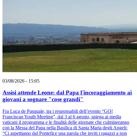
03/08/2026 - 15:05
Assisi attende Leone: dal Papa l'incoraggiamento ai
giovani a sognare "cose grandi"
Fra Luca de Pasquale, tra i responsabili dell’evento “GO!
Franciscan Youth Meeting”, dal 3 al 6 agosto, spiega ai media
vaticani il programma e le finalità delle giornate che culmineranno
con la Messa del Papa nella Basilica di Santa Maria degli Angeli:
“Ci aspettiamo dal Pontefice una parola che inviti i ragazzi a non