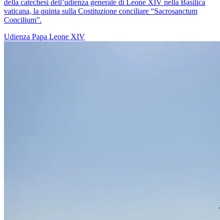
della catechesi dell’udienza generale di Leone XIV nella Basilica
vaticana, la quinta sulla Costituzione conciliare “Sacrosanctum
Concilium”.
Udienza
Papa Leone XIV