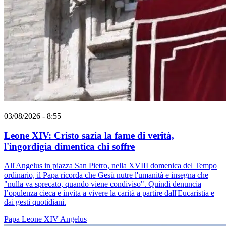
03/08/2026 - 8:55
Leone XIV: Cristo sazia la fame di verità,
l'ingordigia dimentica chi soffre
All'Angelus in piazza San Pietro, nella XVIII domenica del Tempo
ordinario, il Papa ricorda che Gesù nutre l'umanità e insegna che
"nulla va sprecato, quando viene condiviso". Quindi denuncia
l’opulenza cieca e invita a vivere la carità a partire dall'Eucaristia e
dai gesti quotidiani.
Papa Leone XIV
Angelus