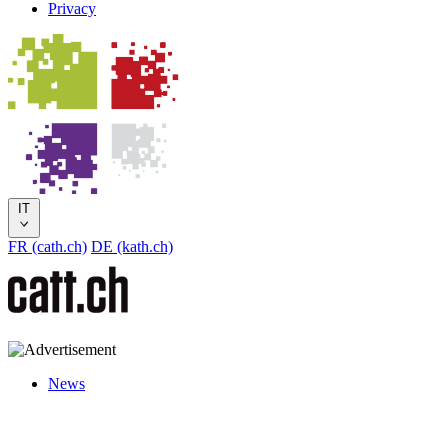
Privacy
IT
FR (cath.ch)
DE (kath.ch)
News