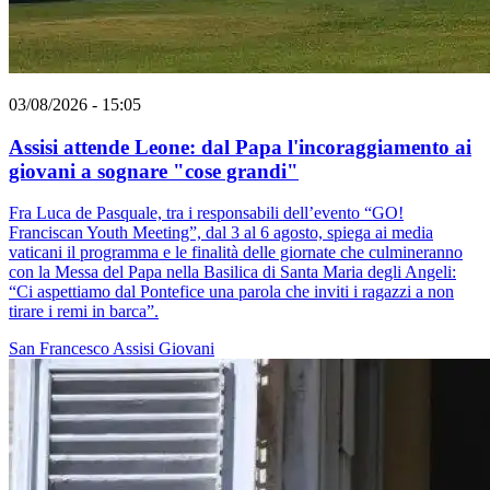
03/08/2026 - 15:05
Assisi attende Leone: dal Papa l'incoraggiamento ai
giovani a sognare "cose grandi"
Fra Luca de Pasquale, tra i responsabili dell’evento “GO!
Franciscan Youth Meeting”, dal 3 al 6 agosto, spiega ai media
vaticani il programma e le finalità delle giornate che culmineranno
con la Messa del Papa nella Basilica di Santa Maria degli Angeli:
“Ci aspettiamo dal Pontefice una parola che inviti i ragazzi a non
tirare i remi in barca”.
San Francesco
Assisi
Giovani