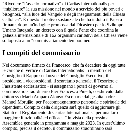
"Rivedere “l’assetto normativo” di Caritas Internationalis per
“migliorare” la sua missione nel mondo a servizio dei più poveri e
bisognosi, “alla luce del Vangelo e degli insegnamenti della Chiesa
Cattolica”. È questo il motivo sostanziale che ha indotto il Papa a
firmare, dopo un'indagine promossa dal Dicastero per lo Sviluppo
Umano Integrale, un decreto con il quale l’ente che coordina la
galassia internazionale di 162 organismi caritativi della Chiesa viene
sottoposto a un “commissariamento temporaneo”.
I compiti del commissario
Nel documento firmato da Francesco, che fa decadere da oggi tutte
le cariche di vertice di Caritas Internationalis - i membri del
Consiglio di Rappresentanza e del Consiglio Esecutivo, il
presidente, i vicepresidenti, il segretario generale, il Tesoriere e
l’assistente ecclesiastico - si assegnano i poteri di governo al
commissario straordinario Pier Francesco Pinelli, coadiuvato dalla
dottoressa Maria Amparo Alonso Escobar e dal gesuita padre
Manuel Morujão, per l’accompagnamento personale e spirituale dei
dipendenti. Compito della dirigenza sarà quello di aggiornare gli
Statuti e il Regolamento di Caritas Internationalis “per una loro
maggiore funzionalità ed efficacia” in vista della prossima
Assemblea generale in programma a maggio 2023. In quest’ultimo
compito, precisa il decreto, il commissario straordinario sarà