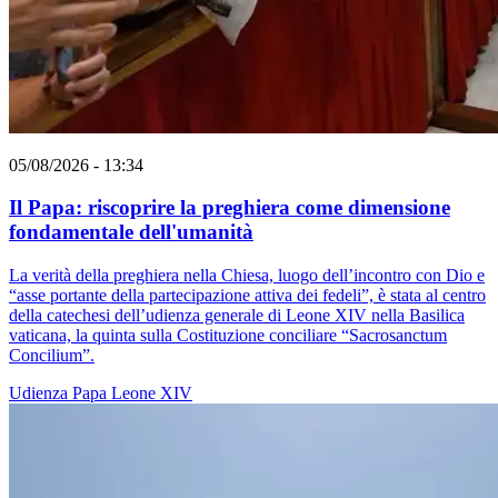
05/08/2026 - 13:34
Il Papa: riscoprire la preghiera come dimensione
fondamentale dell'umanità
La verità della preghiera nella Chiesa, luogo dell’incontro con Dio e
“asse portante della partecipazione attiva dei fedeli”, è stata al centro
della catechesi dell’udienza generale di Leone XIV nella Basilica
vaticana, la quinta sulla Costituzione conciliare “Sacrosanctum
Concilium”.
Udienza
Papa Leone XIV