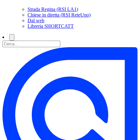
Strada Regina (RSI LA1)
Chiese in diretta (RSI ReteUno)
Dal web
Libreria SHORTCATT