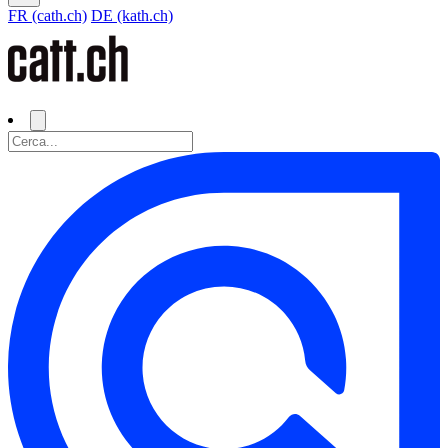
FR (cath.ch)
DE (kath.ch)