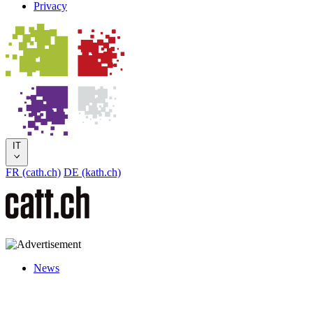
Privacy
IT
FR (cath.ch)
DE (kath.ch)
News