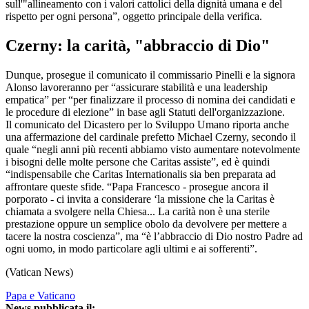
sull'"allineamento con i valori cattolici della dignità umana e del
rispetto per ogni persona”, oggetto principale della verifica.
Czerny: la carità, "abbraccio di Dio"
Dunque, prosegue il comunicato il commissario Pinelli e la signora
Alonso lavoreranno per “assicurare stabilità e una leadership
empatica” per “per finalizzare il processo di nomina dei candidati e
le procedure di elezione” in base agli Statuti dell'organizzazione.
Il comunicato del Dicastero per lo Sviluppo Umano riporta anche
una affermazione del cardinale prefetto Michael Czerny, secondo il
quale “negli anni più recenti abbiamo visto aumentare notevolmente
i bisogni delle molte persone che Caritas assiste”, ed è quindi
“indispensabile che Caritas Internationalis sia ben preparata ad
affrontare queste sfide. “Papa Francesco - prosegue ancora il
porporato - ci invita a considerare ‘la missione che la Caritas è
chiamata a svolgere nella Chiesa... La carità non è una sterile
prestazione oppure un semplice obolo da devolvere per mettere a
tacere la nostra coscienza”, ma “è l’abbraccio di Dio nostro Padre ad
ogni uomo, in modo particolare agli ultimi e ai sofferenti”.
(Vatican News)
Papa e Vaticano
News pubblicata il: