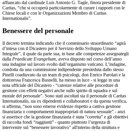
affiancato dal cardinale Luis Antonio G. Tagle, finora presidente di
Caritas, “che si occuperà particolarmente di curare i rapporti con le
Chiese locali e con le Organizzazioni Membro di Caritas
Internationalis”.
Benessere del personale
Il decreto termina indicando che il commissario straordinario “agirà
d’intesa con il Dicastero per il Servizio dello Sviluppo Umano
Integrale”, il quale da parte sua, in base alle competenze assegnategli
dalla
Praedicate Evangelium
, aveva disposto nel corso dell’anno
una indagine sul lavoro svolto dall’organismo vaticano. L’indagine,
condotta da una commissione indipendente presieduta dallo stesso
Pinelli coadiuvato da un team di psicologi, don Enrico Parolari e la
dottoressa Francesca Busnelli, ha messo in luce - si legge in una
nota ufficiale del Dicastero - “carenze relative alle procedure di
gestione con effetti negativi anche sullo spirito di squadra e sul
morale del personale”. Sono stati ascoltati sia il personale di Caritas
Internationalis, sia ex dipendenti e collaboratori e da questa verifica,
si afferma, “non sono emerse evidenze rispetto a cattiva gestione
finanziaria o comportamenti inappropriati di natura sessuale” - anzi
si asserisce che la gestione finanziaria è stata “corretta” e gli obiettivi
di raccolta fondi “raggiunti” - quanto piuttosto l’urgenza di
intervenire sul “benessere lavorativo" all'interno della struttura e