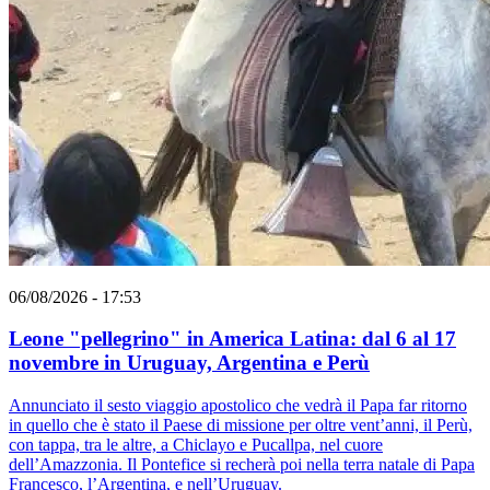
06/08/2026 - 17:53
Leone "pellegrino" in America Latina: dal 6 al 17
novembre in Uruguay, Argentina e Perù
Annunciato il sesto viaggio apostolico che vedrà il Papa far ritorno
in quello che è stato il Paese di missione per oltre vent’anni, il Perù,
con tappa, tra le altre, a Chiclayo e Pucallpa, nel cuore
dell’Amazzonia. Il Pontefice si recherà poi nella terra natale di Papa
Francesco, l’Argentina, e nell’Uruguay.