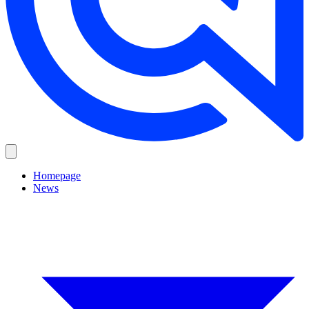
Homepage
News