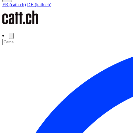
FR (cath.ch)
DE (kath.ch)