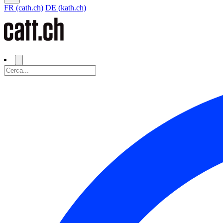
FR (cath.ch)
DE (kath.ch)