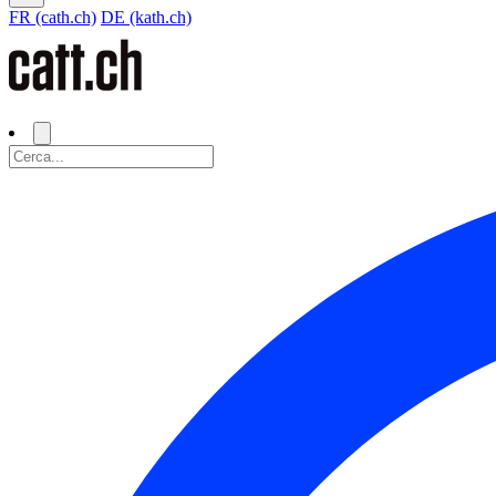
FR (cath.ch)
DE (kath.ch)