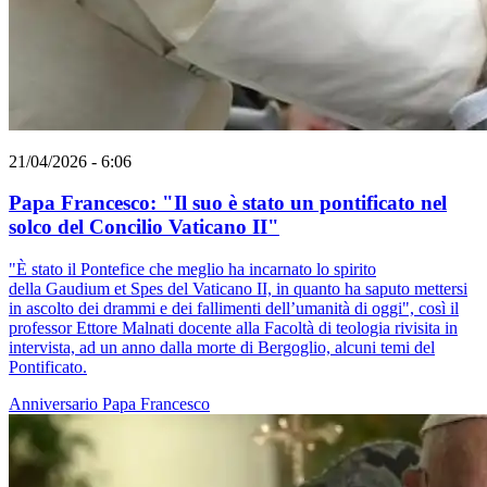
21/04/2026 - 6:06
Papa Francesco: "Il suo è stato un pontificato nel
solco del Concilio Vaticano II"
"È stato il Pontefice che meglio ha incarnato lo spirito
della Gaudium et Spes del Vaticano II, in quanto ha saputo mettersi
in ascolto dei drammi e dei fallimenti dell’umanità di oggi", così il
professor Ettore Malnati docente alla Facoltà di teologia rivisita in
intervista, ad un anno dalla morte di Bergoglio, alcuni temi del
Pontificato.
Anniversario
Papa Francesco