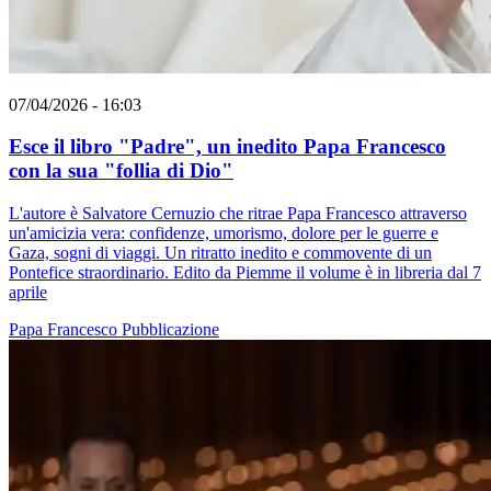
07/04/2026 - 16:03
Esce il libro "Padre", un inedito Papa Francesco
con la sua "follia di Dio"
L'autore è Salvatore Cernuzio che ritrae Papa Francesco attraverso
un'amicizia vera: confidenze, umorismo, dolore per le guerre e
Gaza, sogni di viaggi. Un ritratto inedito e commovente di un
Pontefice straordinario. Edito da Piemme il volume è in libreria dal 7
aprile
Papa Francesco
Pubblicazione