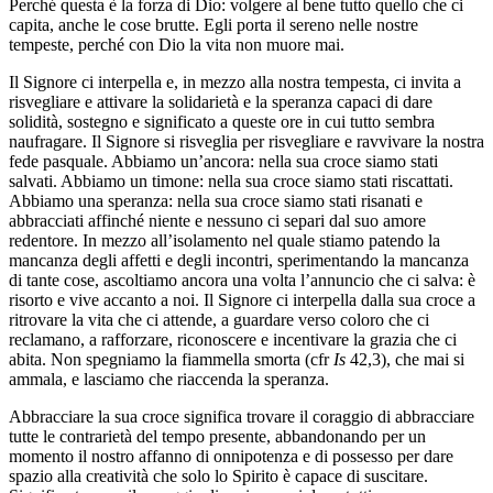
Perché questa è la forza di Dio: volgere al bene tutto quello che ci
capita, anche le cose brutte. Egli porta il sereno nelle nostre
tempeste, perché con Dio la vita non muore mai.
Il Signore ci interpella e, in mezzo alla nostra tempesta, ci invita a
risvegliare e attivare la solidarietà e la speranza capaci di dare
solidità, sostegno e significato a queste ore in cui tutto sembra
naufragare. Il Signore si risveglia per risvegliare e ravvivare la nostra
fede pasquale. Abbiamo un’ancora: nella sua croce siamo stati
salvati. Abbiamo un timone: nella sua croce siamo stati riscattati.
Abbiamo una speranza: nella sua croce siamo stati risanati e
abbracciati affinché niente e nessuno ci separi dal suo amore
redentore. In mezzo all’isolamento nel quale stiamo patendo la
mancanza degli affetti e degli incontri, sperimentando la mancanza
di tante cose, ascoltiamo ancora una volta l’annuncio che ci salva: è
risorto e vive accanto a noi. Il Signore ci interpella dalla sua croce a
ritrovare la vita che ci attende, a guardare verso coloro che ci
reclamano, a rafforzare, riconoscere e incentivare la grazia che ci
abita. Non spegniamo la fiammella smorta (cfr
Is
42,3), che mai si
ammala, e lasciamo che riaccenda la speranza.
Abbracciare la sua croce significa trovare il coraggio di abbracciare
tutte le contrarietà del tempo presente, abbandonando per un
momento il nostro affanno di onnipotenza e di possesso per dare
spazio alla creatività che solo lo Spirito è capace di suscitare.