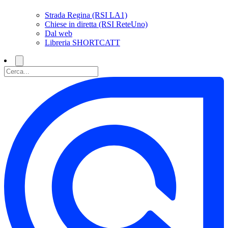
Strada Regina (RSI LA1)
Chiese in diretta (RSI ReteUno)
Dal web
Libreria SHORTCATT