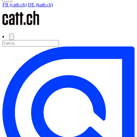
FR (cath.ch)
DE (kath.ch)