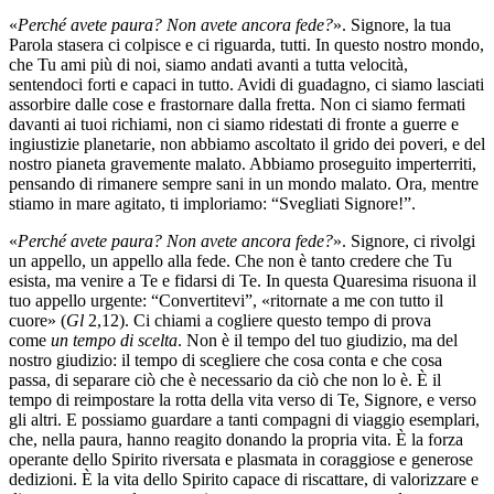
«
Perché avete paura? Non avete ancora fede?
». Signore, la tua
Parola stasera ci colpisce e ci riguarda, tutti. In questo nostro mondo,
che Tu ami più di noi, siamo andati avanti a tutta velocità,
sentendoci forti e capaci in tutto. Avidi di guadagno, ci siamo lasciati
assorbire dalle cose e frastornare dalla fretta. Non ci siamo fermati
davanti ai tuoi richiami, non ci siamo ridestati di fronte a guerre e
ingiustizie planetarie, non abbiamo ascoltato il grido dei poveri, e del
nostro pianeta gravemente malato. Abbiamo proseguito imperterriti,
pensando di rimanere sempre sani in un mondo malato. Ora, mentre
stiamo in mare agitato, ti imploriamo: “Svegliati Signore!”.
«
Perché avete paura? Non avete ancora fede?
». Signore, ci rivolgi
un appello, un appello alla fede. Che non è tanto credere che Tu
esista, ma venire a Te e fidarsi di Te. In questa Quaresima risuona il
tuo appello urgente: “Convertitevi”, «ritornate a me con tutto il
cuore» (
Gl
2,12). Ci chiami a cogliere questo tempo di prova
come
un tempo di scelta
. Non è il tempo del tuo giudizio, ma del
nostro giudizio: il tempo di scegliere che cosa conta e che cosa
passa, di separare ciò che è necessario da ciò che non lo è. È il
tempo di reimpostare la rotta della vita verso di Te, Signore, e verso
gli altri. E possiamo guardare a tanti compagni di viaggio esemplari,
che, nella paura, hanno reagito donando la propria vita. È la forza
operante dello Spirito riversata e plasmata in coraggiose e generose
dedizioni. È la vita dello Spirito capace di riscattare, di valorizzare e