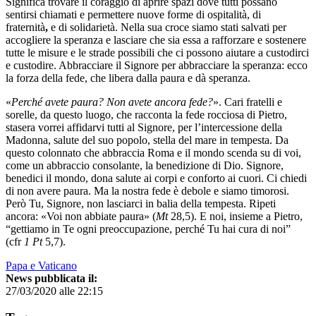
Significa trovare il coraggio di aprire spazi dove tutti possano
sentirsi chiamati e permettere nuove forme di ospitalità, di
fraternità
,
e di solidarietà. Nella sua croce siamo stati salvati per
accogliere la speranza e lasciare che sia essa a rafforzare e sostenere
tutte le misure e le strade possibili che ci possono aiutare a custodirci
e custodire. Abbracciare il Signore per abbracciare la speranza: ecco
la forza della fede, che libera dalla paura e dà speranza.
«
Perché avete paura? Non avete ancora fede?
». Cari fratelli e
sorelle, da questo luogo, che racconta la fede rocciosa di Pietro,
stasera vorrei affidarvi tutti al Signore, per l’intercessione della
Madonna, salute del suo popolo, stella del mare in tempesta. Da
questo colonnato che abbraccia Roma e il mondo scenda su di voi,
come un abbraccio consolante, la benedizione di Dio. Signore,
benedici il mondo, dona salute ai corpi e conforto ai cuori. Ci chiedi
di non avere paura. Ma la nostra fede è debole e siamo timorosi.
Però Tu, Signore, non lasciarci in balia della tempesta. Ripeti
ancora: «Voi non abbiate paura» (
Mt
28,5). E noi, insieme a Pietro,
“gettiamo in Te ogni preoccupazione, perché Tu hai cura di noi”
(cfr
1 Pt
5,7).
Papa e Vaticano
News pubblicata il:
27/03/2020 alle 22:15