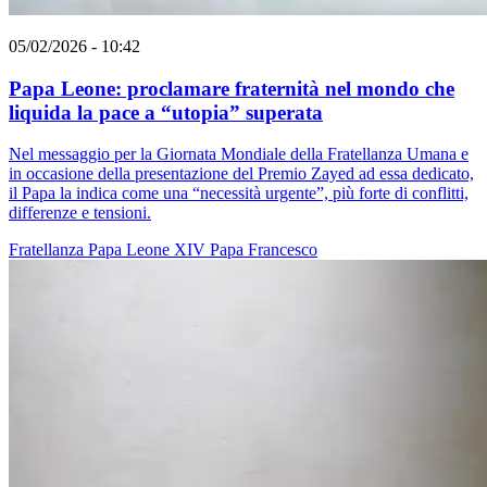
05/02/2026 - 10:42
Papa Leone: proclamare fraternità nel mondo che
liquida la pace a “utopia” superata
Nel messaggio per la Giornata Mondiale della Fratellanza Umana e
in occasione della presentazione del Premio Zayed ad essa dedicato,
il Papa la indica come una “necessità urgente”, più forte di conflitti,
differenze e tensioni.
Fratellanza
Papa Leone XIV
Papa Francesco