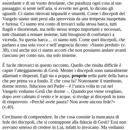
assordante e di un vuoto desolante, che paralizza ogni cosa al suo
passaggio: si sente nell’aria, si avverte nei gesti, lo dicono gli
sguardi. Ci siamo ritrovati impauriti e smarriti. Come i discepoli del
Vangelo siamo stati presi alla sprovvista da una tempesta inaspettata
e furiosa. Ci siamo resi conto di trovarci sulla stessa barca, tutti
fragili e disorientati, ma nello stesso tempo importanti e necessari,
tutti chiamati a remare insieme, tutti bisognosi di confortarci a
vicenda. Su questa barca… ci siamo tutti. Come quei discepoli, che
parlano a una sola voce e nell’angoscia dicono: «Siamo perduti» (v.
38), così anche noi ci siamo accorti che non possiamo andare avanti
ciascuno per conto suo, ma solo insieme.
È facile ritrovarci in questo racconto. Quello che risulta difficile è
capire l’atteggiamento di Gesù. Mentre i discepoli sono naturalmente
allarmati e disperati, Egli sta a poppa,
proprio
nella parte della barca
che per prima va a fondo. E che cosa fa? Nonostante il trambusto,
dorme sereno, fiducioso nel Padre – è l’unica volta in cui nel
Vangelo vediamo Gesù che dorme –. Quando poi viene svegliato,
dopo aver calmato il vento e le acque, si rivolge ai discepoli in tono
di rimprovero: «Perché avete paura? Non avete ancora fede?»
(v.40).
Cerchiamo di comprendere. In che cosa consiste la mancanza di
fede dei discepoli, che si contrappone alla fiducia di Gesù? Essi non
avevano smesso di credere in Lui, infatti lo invocano. Ma vediamo