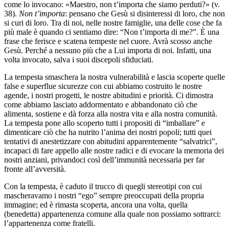
come lo invocano: «Maestro, non t’importa che siamo perduti?» (v.
38).
Non t’importa
: pensano che Gesù si disinteressi di loro, che non
si curi di loro. Tra di noi, nelle nostre famiglie, una delle cose che fa
più male è quando ci sentiamo dire: “Non t’importa di me?”. È una
frase che ferisce e scatena tempeste nel cuore. Avrà scosso anche
Gesù. Perché a nessuno più che a Lui importa di noi. Infatti, una
volta invocato, salva i suoi discepoli sfiduciati.
La tempesta smaschera la nostra vulnerabilità e lascia scoperte quelle
false e superflue sicurezze con cui abbiamo costruito le nostre
agende, i nostri progetti, le nostre abitudini e priorità. Ci dimostra
come abbiamo lasciato addormentato e abbandonato ciò che
alimenta, sostiene e dà forza alla nostra vita e alla nostra comunità.
La tempesta pone allo scoperto tutti i propositi di “imballare” e
dimenticare ciò che ha nutrito l’anima dei nostri popoli; tutti quei
tentativi di anestetizzare con abitudini apparentemente “salvatrici”,
incapaci di fare appello alle nostre radici e di evocare la memoria dei
nostri anziani, privandoci così dell’immunità necessaria per far
fronte all’avversità.
Con la tempesta, è caduto il trucco di quegli stereotipi con cui
mascheravamo i nostri “ego” sempre preoccupati della propria
immagine; ed è rimasta scoperta, ancora una volta, quella
(benedetta) appartenenza comune alla quale non possiamo sottrarci:
l’appartenenza come fratelli.