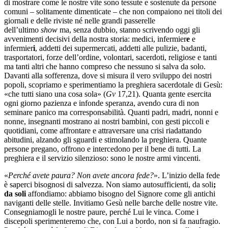
di mostrare come le nostre vite sono tessute e sostenute da persone
comuni – solitamente dimenticate – che non compaiono nei titoli dei
giornali e delle riviste né nelle grandi passerelle
dell’ultimo
show
ma, senza dubbio, stanno scrivendo oggi gli
avvenimenti decisivi della nostra storia: medici, infermier
e
e
infermier
i
, addetti dei supermercati, addetti alle pulizie, badanti,
trasportatori, forze dell’ordine, volontari, sacerdoti, religiose e tanti
ma tanti altri che hanno compreso che nessuno si salva da solo.
Davanti alla sofferenza, dove si misura il vero sviluppo dei nostri
popoli, scopriamo e sperimentiamo la preghiera sacerdotale di Gesù:
«che tutti siano una cosa sola» (
Gv
17,21). Quanta gente esercita
ogni giorno pazienza e infonde speranza, avendo cura di non
seminare panico ma corresponsabilità. Quanti padri, madri, nonni e
nonne, insegnanti mostrano ai nostri bambini, con gesti piccoli e
quotidiani, come affrontare e attraversare una crisi riadattando
abitudini, alzando gli sguardi e stimolando la preghiera. Quante
persone pregano, offrono e intercedono per il bene di tutti. La
preghiera e il servizio silenzioso: sono le nostre armi vincenti.
«
Perché avete paura? Non avete ancora fede?
». L’inizio della fede
è saperci bisognosi di salvezza. Non siamo autosufficienti, da soli
;
da soli
affondiamo: abbiamo bisogno del Signore come gli antichi
naviganti delle stelle. Invitiamo Gesù nelle barche delle nostre vite.
Consegniamogli le nostre paure, perché Lui le vinca. Come i
discepoli sperimenteremo che, con Lui a bordo, non si fa naufragio.