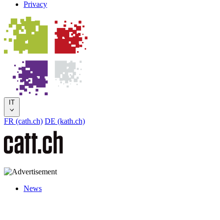
Privacy
IT
FR (cath.ch)
DE (kath.ch)
News