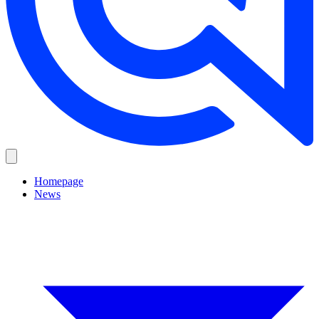
Homepage
News