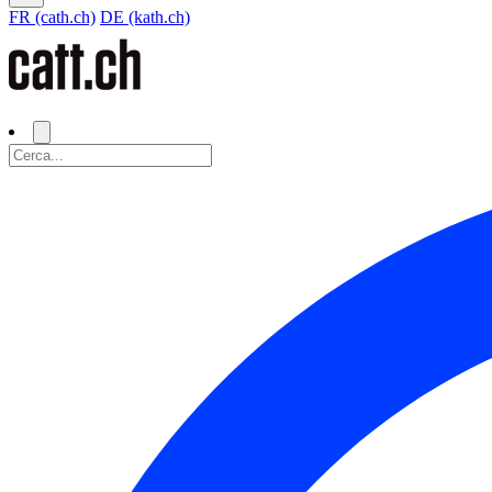
FR (cath.ch)
DE (kath.ch)