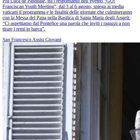
Fra Luca de Pasquale, tra i responsabili dell’evento “GO!
Franciscan Youth Meeting”, dal 3 al 6 agosto, spiega ai media
vaticani il programma e le finalità delle giornate che culmineranno
con la Messa del Papa nella Basilica di Santa Maria degli Angeli:
“Ci aspettiamo dal Pontefice una parola che inviti i ragazzi a non
tirare i remi in barca”.
San Francesco
Assisi
Giovani