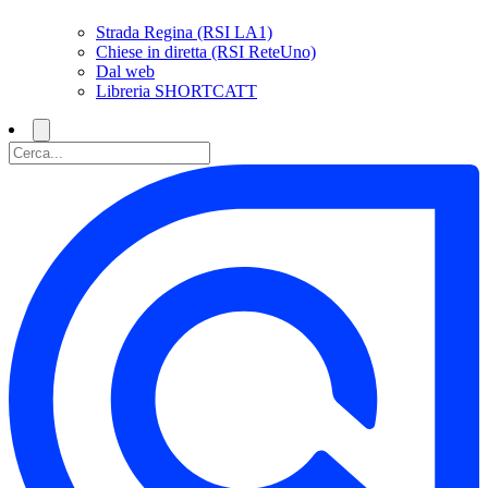
Strada Regina (RSI LA1)
Chiese in diretta (RSI ReteUno)
Dal web
Libreria SHORTCATT