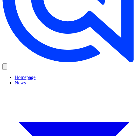
Homepage
News