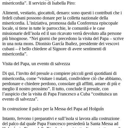
misericordia”. Il servizio di Isabella Piro:
Alimenti, vestiario, giocattoli, denaro: sono questi i contributi che i
fedeli cubani possono donare per la colletta nazionale della
misericordia. L’iniziativa, promossa dalla Conferenza episcopale
locale, si tiene in tutte le parrocchie, le comunità e le case
missionarie dell’isola ed il suo ricavato verrà devoluto alla persone
più bisognose. “Nei giorni che precedono la visita del Papa – scrive
in una nota mons. Dionisio García Ibañez, presidente dei vescovi
cubani – è bello chiedere al Signore di avere sentimenti di
misericordia”.
Visita del Papa, un evento di salvezza
Di qui, l’invito del presule a compiere piccoli gesti quotidiani di
misericordia, come “visitare i malati, condividere ciò che abbiamo,
perdonare e chiedere perdono, consolare gli afflitti, amare di più e
meglio il nostro prossimo”. Il tutto, conclude il presule, con
l’auspicio che la visita di Papa Francesco a Cuba “costituisca un
evento di salvezza”.
In costruzione il palco per la Messa del Papa ad Holguín
Intanto, fervono i preparativi e sull’isola si lavora alla costruzione
del palco dal quale Papa Francesco presiederà la Santa Messa ad