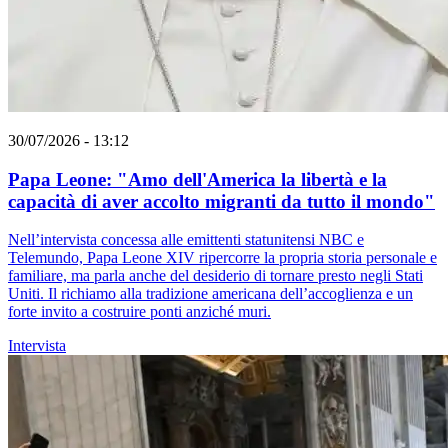
30/07/2026 - 13:12
Papa Leone: "Amo dell'America la libertà e la
capacità di aver accolto migranti da tutto il mondo"
Nell’intervista concessa alle emittenti statunitensi NBC e
Telemundo, Papa Leone XIV ripercorre la propria storia personale e
familiare, ma parla anche del desiderio di tornare presto negli Stati
Uniti. Il richiamo alla tradizione americana dell’accoglienza e un
forte invito a costruire ponti anziché muri.
Intervista