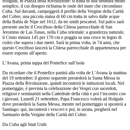
Holguín, in Piazza della Rivoluzione: si tratta di una struttura molto
semplice, il cui disegno richiama le onde del mare che circondano
Cuba. Sul davanti, campeggerà il profilo della Vergine della Carità
del Cobre, una piccola statua di 60 cm tratta in salvo dalle acque
della Bahía de Nipe nel 1612, da tre umili pescatori. Sul palco sarà
presente anche il Crocifisso della Chiesa parrocchiale di San
Jeronimo de Las Tunas, nella Cuba orientale: a grandezza naturale,
il Cristo misura 145 per 170 cm e poggia su una croce in legno di
cedro che supera i due metri. Sarà la prima volta, in 74 anni, che
questo Crocifisso lascerà la Chiesa parrocchiale di appartenenza per
essere esposto all’aperto.
L’Avana, prima tappa del Pontefice sull’isola
Da ricordare che il Pontefice partirà alla volta de L’Avana la mattina
del 19 settembre; il giorno seguente presiederà la Santa Messa in
Piazza della Rivoluzione, quindi incontrerà le istituzioni locali. Nel
pomeriggio, è prevista la celebrazione dei Vespri con sacerdoti,
religiosi e seminaristi nella Cattedrale della città e poi l’incontro con
i giovani. Lunedì 21 settembre, Papa Francesco volerà ad Holguín
dove presiederà la Santa Messa, mentre nel pomeriggio si sposterà a
Santiago: qui, incontrerà i vescovi e poi, in serata, pregherà nel
Santuario della Vergine della Carità del Cobre.
Da Cuba agli Stati Uniti