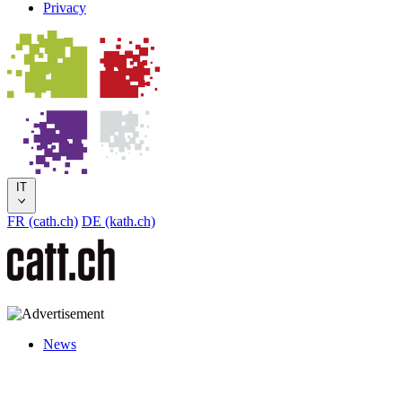
Privacy
IT
FR (cath.ch)
DE (kath.ch)
News