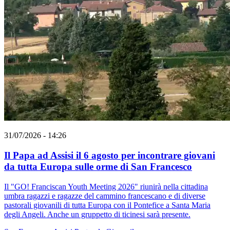
31/07/2026 - 14:26
Il Papa ad Assisi il 6 agosto per incontrare giovani
da tutta Europa sulle orme di San Francesco
Il "GO! Franciscan Youth Meeting 2026" riunirà nella cittadina
umbra ragazzi e ragazze del cammino francescano e di diverse
pastorali giovanili di tutta Europa con il Pontefice a Santa Maria
degli Angeli. Anche un gruppetto di ticinesi sarà presente.