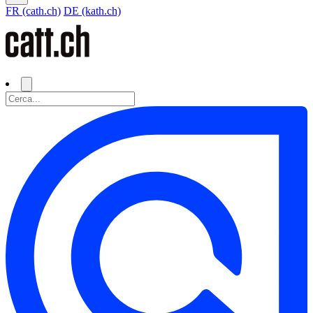
FR (cath.ch)
DE (kath.ch)