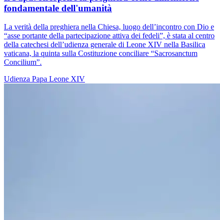
fondamentale dell'umanità
La verità della preghiera nella Chiesa, luogo dell’incontro con Dio e
“asse portante della partecipazione attiva dei fedeli”, è stata al centro
della catechesi dell’udienza generale di Leone XIV nella Basilica
vaticana, la quinta sulla Costituzione conciliare “Sacrosanctum
Concilium”.
Udienza
Papa Leone XIV