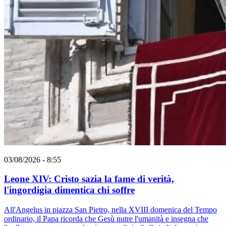
03/08/2026 - 8:55
Leone XIV: Cristo sazia la fame di verità,
l'ingordigia dimentica chi soffre
All'Angelus in piazza San Pietro, nella XVIII domenica del Tempo
ordinario, il Papa ricorda che Gesù nutre l'umanità e insegna che