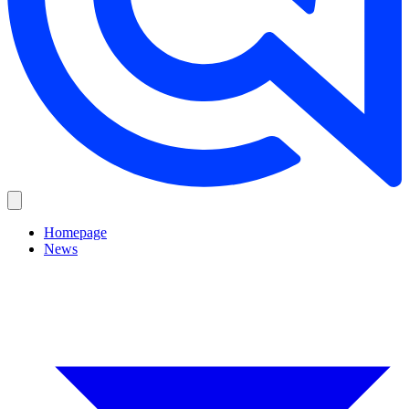
Homepage
News