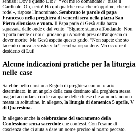
sentissi! Dov'è questo Dio?” “Voi me lo domandate?” disse il
Cardinale. Oh, certo! Ho qui qualche cosa che m'opprime, che mi
rode!», rispose l'Innominato.
Sembrano le parole di papa
Francesco nella preghiera di venerdì sera nella piazza San
Pietro silenziosa e vuota.
Il Papa parla di Gesù sulla barca
squassata dalle onde e dal vento. “Signore stiamo affondando. Non
ti porta niente di noi?" gridano gli Apostoli presi dall'angoscia di
dover morire. Ma Gesù aspetta questo grido. “Non sapete che sto
facendo nuova la vostra vita?” sembra rispondere. Ma occorre il
desiderio di Lui!
Alcune indicazioni pratiche per la liturgia
nelle case
Sarebbe bello darsi una Regola di preghiera con un orario
determinato, in un angolo della casa destinato alla preghiera stessa,
magari accordarsi con le campane delle chiese che annunciano una
messa in solitudine. In allegato,
la liturgia di domenica 5 aprile, V
di Quaresima.
In allegato anche la
celebrazione del sacramento della
Confessione senza sacerdote
che confessi. Con l'esame di
coscienza che ci aiuta a dare un nome preciso al nostro peccato.