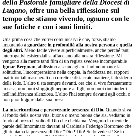
della Pastorale famigliare della Diocesi di
Lugano
, offre una bella riflessione sul
tempo che stiamo vivendo, ognuno con le
sue fatiche e con i suoi limiti.
Una prima cosa che vorrei comunicarvi è che, forse, stiamo
imparando a
guardare in profondità alla nostra persona e quella
degli altri.
Meno facile vivere superficialmente, anche perché tanti
interrogativi esistenziali si affacciano alla nostra riflessione. Mi
vengono alla mente tanti film di un regista svedese incomparabile
Igmar Bergman
, abilissimo a scandagliare l'animo umano: la
solitudine, l'incomprensione nella coppia, la freddezza nei rapporti
matrimoniali mascherati da corrette e distaccate maniere, il desiderio
della fede. L'altro ti sta sempre davanti, ora che si vive forzatamente
in casa, non puoi sfuggirgli neppure ai figli, non puoi rinchiuderti
nell'indifferenza silenziosa. L'altro l'hai sempre davanti agli occhi e
non puoi fuggire dalla sua presa.
La misericordiosa e perseverante presenza di Dio.
Quando si va
al fondo della nostra vita, buona o meno buona che sia, vediamo in
fondo al pozzo il volto di Dio che ci chiama. Vengono in mente le
parole dell'Innominato davanti al Cardinale Federigo Borromeo che
gli richiama la presenza di Dio: “Dio ! Dio! Se lo vedessi! Se lo