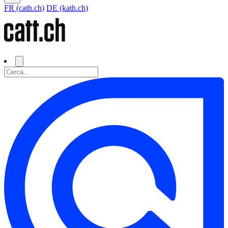
FR (cath.ch)
DE (kath.ch)