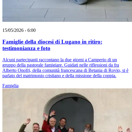
15/05/2026 - 6:00
Famiglie della diocesi di Lugano in ritiro:
testimonianza e foto
Alcuni partecipanti raccontano la due giorni a Camperio di un
gruppo della pastorale famigiare. Guidati nelle riflessioni da fra
Alberto Onofri, della comunità francescana di Betania di Rovio, si è
parlato del matrimonio cristiano e della missione della coppia.
Famiglia