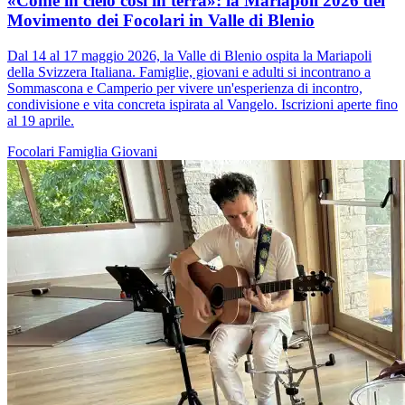
«Come in cielo così in terra»: la Mariapoli 2026 del
Movimento dei Focolari in Valle di Blenio
Dal 14 al 17 maggio 2026, la Valle di Blenio ospita la Mariapoli
della Svizzera Italiana. Famiglie, giovani e adulti si incontrano a
Sommascona e Camperio per vivere un'esperienza di incontro,
condivisione e vita concreta ispirata al Vangelo. Iscrizioni aperte fino
al 19 aprile.
Focolari
Famiglia
Giovani