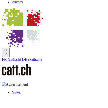
Privacy
IT
FR (cath.ch)
DE (kath.ch)
News