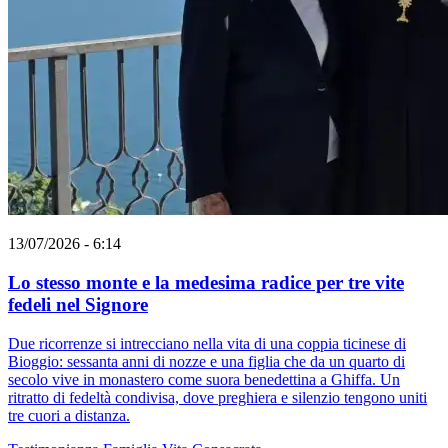
13/07/2026 - 6:14
Lo stesso monte e la medesima radice per tre vite
fedeli nel Signore
Due ricorrenze si intrecciano nella vita di una coppia ticinese di
Bioggio: sessanta anni di nozze e una figlia che da un quarto di
secolo vive in monastero come suora benedettina a Ghiffa. Un
ritratto di fedeltà condivisa, dove preghiera e silenzio tengono uniti
tre cuori a distanza.