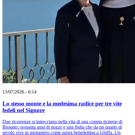
13/07/2026 - 6:14
Lo stesso monte e la medesima radice per tre vite
fedeli nel Signore
Due ricorrenze si intrecciano nella vita di una coppia ticinese di
Bioggio: sessanta anni di nozze e una figlia che da un quarto di
secolo vive in monastero come suora benedettina a Ghiffa. Un