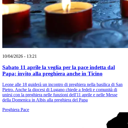
10/04/2026 - 13:21
Sabato 11 aprile la veglia per la pace indetta dal
Papa; invito alla preghiera anche in Ticino
Leone alle 18 guiderà un incontro di preghiera nella basilica di San
Pietro. Anche la diocesi di Lugano chiede a fedeli e comunità di
unirsi con la preghiera nelle funzioni dell'11 aprile e nelle Messe
della Domenica in Albis alla preghiera del Papa
Preghiera
Pace