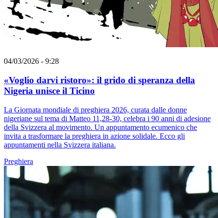
04/03/2026 - 9:28
«Voglio darvi ristoro»: il grido di speranza della
Nigeria unisce il Ticino
La Giornata mondiale di preghiera 2026, curata dalle donne
nigeriane sul tema di Matteo 11,28-30, celebra i 90 anni di adesione
della Svizzera al movimento. Un appuntamento ecumenico che
invita a trasformare la preghiera in azione solidale. Ecco gli
appuntamenti nella Svizzera italiana.
Preghiera