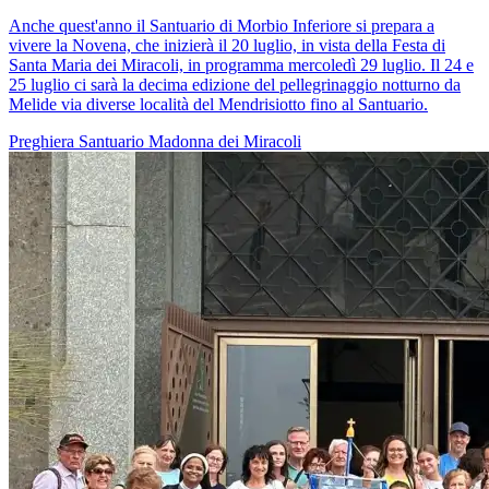
Anche quest'anno il Santuario di Morbio Inferiore si prepara a
vivere la Novena, che inizierà il 20 luglio, in vista della Festa di
Santa Maria dei Miracoli, in programma mercoledì 29 luglio. Il 24 e
25 luglio ci sarà la decima edizione del pellegrinaggio notturno da
Melide via diverse località del Mendrisiotto fino al Santuario.
Preghiera
Santuario
Madonna dei Miracoli