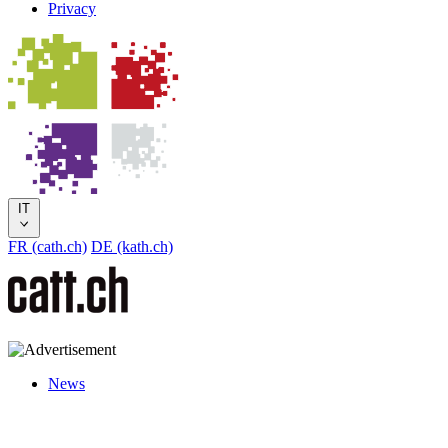
Privacy
IT
FR (cath.ch)
DE (kath.ch)
News