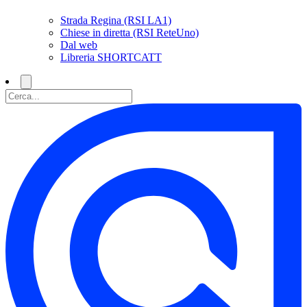
Strada Regina (RSI LA1)
Chiese in diretta (RSI ReteUno)
Dal web
Libreria SHORTCATT