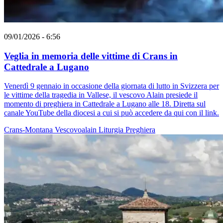
09/01/2026 - 6:56
Veglia in memoria delle vittime di Crans in
Cattedrale a Lugano
Venerdì 9 gennaio in occasione della giornata di lutto in Svizzera per
le vittime della tragedia in Vallese, il vescovo Alain presiede il
momento di preghiera in Cattedrale a Lugano alle 18. Diretta sul
canale YouTube della diocesi a cui si può accedere da qui con il link.
Crans-Montana
Vescovoalain
Liturgia
Preghiera