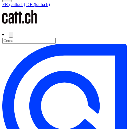
FR (cath.ch)
DE (kath.ch)