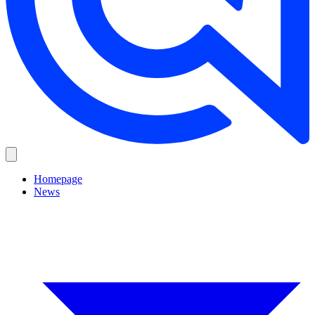
Homepage
News