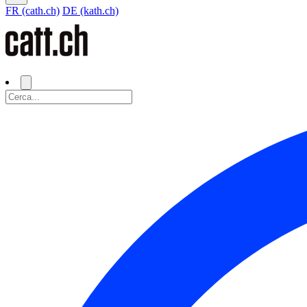
FR (cath.ch)
DE (kath.ch)