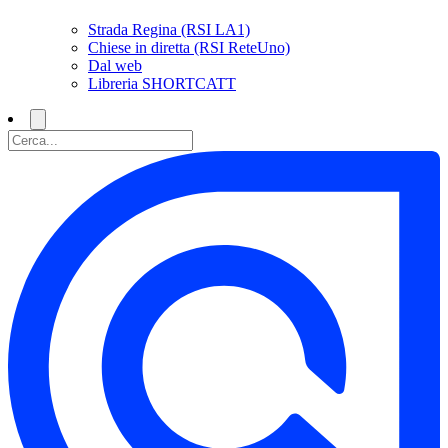
Strada Regina (RSI LA1)
Chiese in diretta (RSI ReteUno)
Dal web
Libreria SHORTCATT