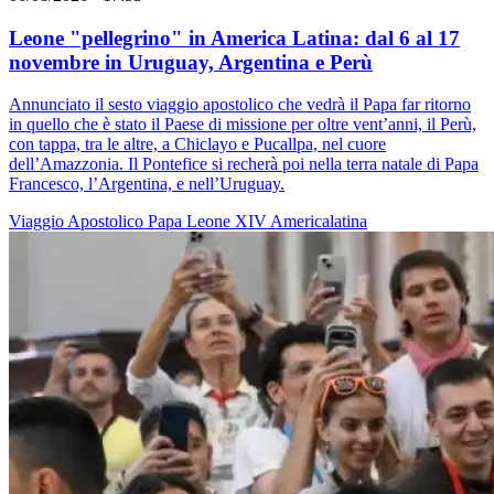
Leone "pellegrino" in America Latina: dal 6 al 17
novembre in Uruguay, Argentina e Perù
Annunciato il sesto viaggio apostolico che vedrà il Papa far ritorno
in quello che è stato il Paese di missione per oltre vent’anni, il Perù,
con tappa, tra le altre, a Chiclayo e Pucallpa, nel cuore
dell’Amazzonia. Il Pontefice si recherà poi nella terra natale di Papa
Francesco, l’Argentina, e nell’Uruguay.
Viaggio Apostolico
Papa Leone XIV
Americalatina