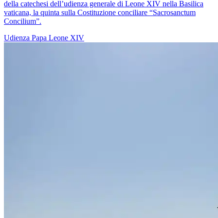
della catechesi dell’udienza generale di Leone XIV nella Basilica
vaticana, la quinta sulla Costituzione conciliare “Sacrosanctum
Concilium”.
Udienza
Papa Leone XIV