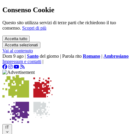
Consenso Cookie
Questo sito utilizza servizi di terze parti che richiedono il tuo
consenso.
Scopri di più
Accetta tutto
Accetta selezionati
Vai al contenuto
Dom 9 ago
|
Santo
del giorno
|
Parola rito
Romano
|
Ambrosiano
Impressum e contatti
|
IT