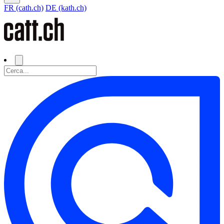
FR (cath.ch)
DE (kath.ch)