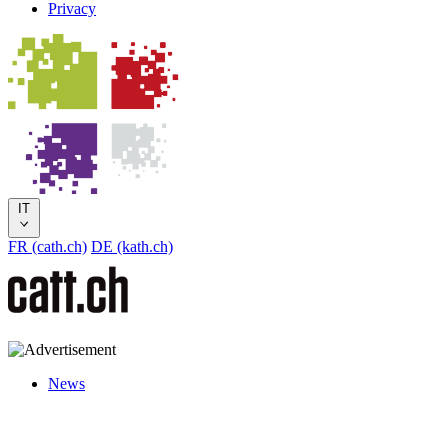
Privacy
IT
FR (cath.ch)
DE (kath.ch)
News