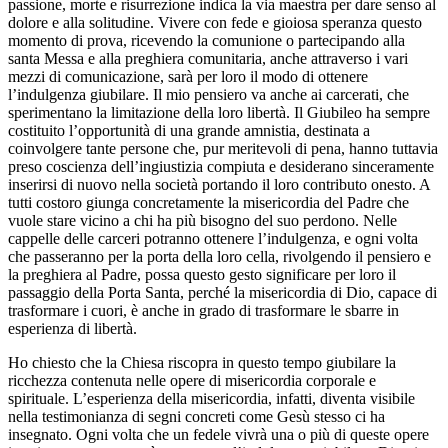
passione, morte e risurrezione indica la via maestra per dare senso al
dolore e alla solitudine. Vivere con fede e gioiosa speranza questo
momento di prova, ricevendo la comunione o partecipando alla
santa Messa e alla preghiera comunitaria, anche attraverso i vari
mezzi di comunicazione, sarà per loro il modo di ottenere
l’indulgenza giubilare. Il mio pensiero va anche ai carcerati, che
sperimentano la limitazione della loro libertà. Il Giubileo ha sempre
costituito l’opportunità di una grande amnistia, destinata a
coinvolgere tante persone che, pur meritevoli di pena, hanno tuttavia
preso coscienza dell’ingiustizia compiuta e desiderano sinceramente
inserirsi di nuovo nella società portando il loro contributo onesto. A
tutti costoro giunga concretamente la misericordia del Padre che
vuole stare vicino a chi ha più bisogno del suo perdono. Nelle
cappelle delle carceri potranno ottenere l’indulgenza, e ogni volta
che passeranno per la porta della loro cella, rivolgendo il pensiero e
la preghiera al Padre, possa questo gesto significare per loro il
passaggio della Porta Santa, perché la misericordia di Dio, capace di
trasformare i cuori, è anche in grado di trasformare le sbarre in
esperienza di libertà.
Ho chiesto che la Chiesa riscopra in questo tempo giubilare la
ricchezza contenuta nelle opere di misericordia corporale e
spirituale. L’esperienza della misericordia, infatti, diventa visibile
nella testimonianza di segni concreti come Gesù stesso ci ha
insegnato. Ogni volta che un fedele vivrà una o più di queste opere