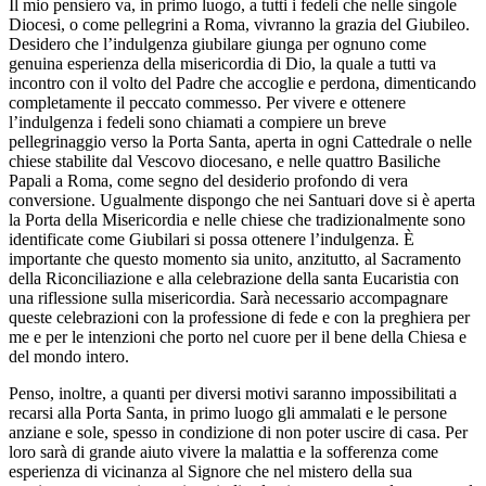
Il mio pensiero va, in primo luogo, a tutti i fedeli che nelle singole
Diocesi, o come pellegrini a Roma, vivranno la grazia del Giubileo.
Desidero che l’indulgenza giubilare giunga per ognuno come
genuina esperienza della misericordia di Dio, la quale a tutti va
incontro con il volto del Padre che accoglie e perdona, dimenticando
completamente il peccato commesso. Per vivere e ottenere
l’indulgenza i fedeli sono chiamati a compiere un breve
pellegrinaggio verso la Porta Santa, aperta in ogni Cattedrale o nelle
chiese stabilite dal Vescovo diocesano, e nelle quattro Basiliche
Papali a Roma, come segno del desiderio profondo di vera
conversione. Ugualmente dispongo che nei Santuari dove si è aperta
la Porta della Misericordia e nelle chiese che tradizionalmente sono
identificate come Giubilari si possa ottenere l’indulgenza. È
importante che questo momento sia unito, anzitutto, al Sacramento
della Riconciliazione e alla celebrazione della santa Eucaristia con
una riflessione sulla misericordia. Sarà necessario accompagnare
queste celebrazioni con la professione di fede e con la preghiera per
me e per le intenzioni che porto nel cuore per il bene della Chiesa e
del mondo intero.
Penso, inoltre, a quanti per diversi motivi saranno impossibilitati a
recarsi alla Porta Santa, in primo luogo gli ammalati e le persone
anziane e sole, spesso in condizione di non poter uscire di casa. Per
loro sarà di grande aiuto vivere la malattia e la sofferenza come
esperienza di vicinanza al Signore che nel mistero della sua