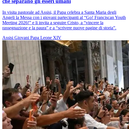
che separano gli esseri umani
In visita pastorale ad Assisi, il Papa celebra a Santa Maria degli
Angeli la Messa con i giovani partecipanti al “Go! Franciscan Youth
Meeting 2026!” e li invita a seguire Cristo, a “vincere la
rassegnazione e la paura” e a “scrivere nuove pagine di storia”.
Assisi
Giovani
Papa Leone XIV