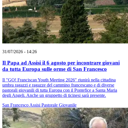
31/07/2026 - 14:26
Il Papa ad Assisi il 6 agosto per incontrare giovani
da tutta Europa sulle orme di San Francesco
Il "GO! Franciscan Youth Meeting 2026" riunirà nella cittadina
umbra ragazzi e ragazze del cammino francescano e di diverse
pastorali giovanili di tutta Europa con il Pontefice a Santa Maria
degli Angeli. Anche un gruppetto di ticinesi sarà presente.
San Francesco
Assisi
Pastorale Giovanile