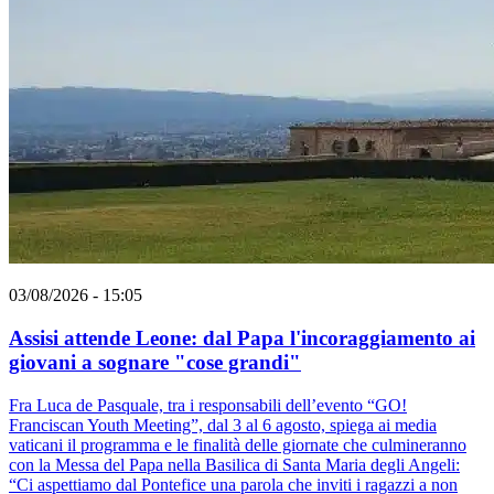
03/08/2026 - 15:05
Assisi attende Leone: dal Papa l'incoraggiamento ai
giovani a sognare "cose grandi"
Fra Luca de Pasquale, tra i responsabili dell’evento “GO!
Franciscan Youth Meeting”, dal 3 al 6 agosto, spiega ai media
vaticani il programma e le finalità delle giornate che culmineranno
con la Messa del Papa nella Basilica di Santa Maria degli Angeli:
“Ci aspettiamo dal Pontefice una parola che inviti i ragazzi a non