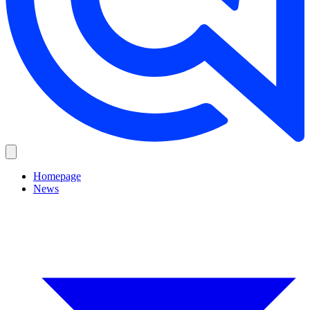
Homepage
News