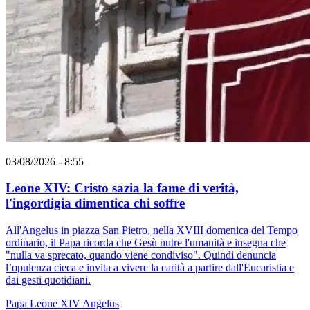
03/08/2026 - 8:55
Leone XIV: Cristo sazia la fame di verità,
l'ingordigia dimentica chi soffre
All'Angelus in piazza San Pietro, nella XVIII domenica del Tempo
ordinario, il Papa ricorda che Gesù nutre l'umanità e insegna che
"nulla va sprecato, quando viene condiviso". Quindi denuncia
l’opulenza cieca e invita a vivere la carità a partire dall'Eucaristia e
dai gesti quotidiani.
Papa Leone XIV
Angelus