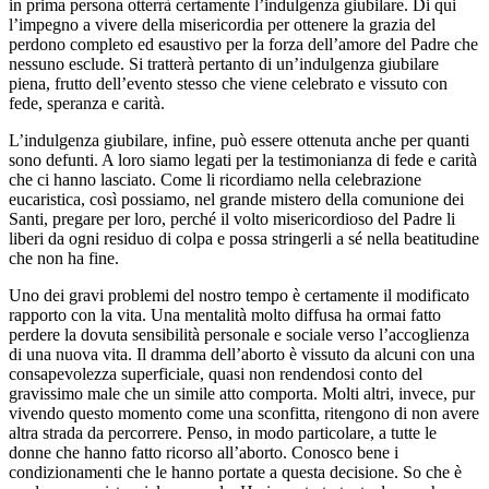
in prima persona otterrà certamente l’indulgenza giubilare. Di qui
l’impegno a vivere della misericordia per ottenere la grazia del
perdono completo ed esaustivo per la forza dell’amore del Padre che
nessuno esclude. Si tratterà pertanto di un’indulgenza giubilare
piena, frutto dell’evento stesso che viene celebrato e vissuto con
fede, speranza e carità.
L’indulgenza giubilare, infine, può essere ottenuta anche per quanti
sono defunti. A loro siamo legati per la testimonianza di fede e carità
che ci hanno lasciato. Come li ricordiamo nella celebrazione
eucaristica, così possiamo, nel grande mistero della comunione dei
Santi, pregare per loro, perché il volto misericordioso del Padre li
liberi da ogni residuo di colpa e possa stringerli a sé nella beatitudine
che non ha fine.
Uno dei gravi problemi del nostro tempo è certamente il modificato
rapporto con la vita. Una mentalità molto diffusa ha ormai fatto
perdere la dovuta sensibilità personale e sociale verso l’accoglienza
di una nuova vita. Il dramma dell’aborto è vissuto da alcuni con una
consapevolezza superficiale, quasi non rendendosi conto del
gravissimo male che un simile atto comporta. Molti altri, invece, pur
vivendo questo momento come una sconfitta, ritengono di non avere
altra strada da percorrere. Penso, in modo particolare, a tutte le
donne che hanno fatto ricorso all’aborto. Conosco bene i
condizionamenti che le hanno portate a questa decisione. So che è