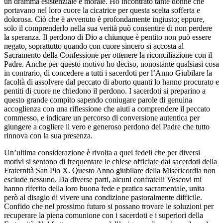
un dramma esistenziale e morale. Ho incontrato tante donne che
portavano nel loro cuore la cicatrice per questa scelta sofferta e
dolorosa. Ciò che è avvenuto è profondamente ingiusto; eppure,
solo il comprenderlo nella sua verità può consentire di non perdere
la speranza. Il perdono di Dio a chiunque è pentito non può essere
negato, soprattutto quando con cuore sincero si accosta al
Sacramento della Confessione per ottenere la riconciliazione con il
Padre. Anche per questo motivo ho deciso, nonostante qualsiasi cosa
in contrario, di concedere a tutti i sacerdoti per l’Anno Giubilare la
facoltà di assolvere dal peccato di aborto quanti lo hanno procurato e
pentiti di cuore ne chiedono il perdono. I sacerdoti si preparino a
questo grande compito sapendo coniugare parole di genuina
accoglienza con una riflessione che aiuti a comprendere il peccato
commesso, e indicare un percorso di conversione autentica per
giungere a cogliere il vero e generoso perdono del Padre che tutto
rinnova con la sua presenza.
Un’ultima considerazione è rivolta a quei fedeli che per diversi
motivi si sentono di frequentare le chiese officiate dai sacerdoti della
Fraternità San Pio X. Questo Anno giubilare della Misericordia non
esclude nessuno. Da diverse parti, alcuni confratelli Vescovi mi
hanno riferito della loro buona fede e pratica sacramentale, unita
però al disagio di vivere una condizione pastoralmente difficile.
Confido che nel prossimo futuro si possano trovare le soluzioni per
recuperare la piena comunione con i sacerdoti e i superiori della