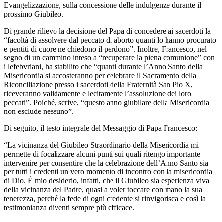
Evangelizzazione, sulla concessione delle indulgenze durante il
prossimo Giubileo.
Di grande rilievo la decisione del Papa di concedere ai sacerdoti la
“facoltà di assolvere dal peccato di aborto quanti lo hanno procurato
e pentiti di cuore ne chiedono il perdono”. Inoltre, Francesco, nel
segno di un cammino inteso a “recuperare la piena comunione” con
i lefebvriani, ha stabilito che “quanti durante l’Anno Santo della
Misericordia si accosteranno per celebrare il Sacramento della
Riconciliazione presso i sacerdoti della Fraternità San Pio X,
riceveranno validamente e lecitamente l’assoluzione dei loro
peccati”. Poiché, scrive, “questo anno giubilare della Misericordia
non esclude nessuno”.
Di seguito, il testo integrale del Messaggio di Papa Francesco:
“La vicinanza del Giubileo Straordinario della Misericordia mi
permette di focalizzare alcuni punti sui quali ritengo importante
intervenire per consentire che la celebrazione dell’Anno Santo sia
per tutti i credenti un vero momento di incontro con la misericordia
di Dio. È mio desiderio, infatti, che il Giubileo sia esperienza viva
della vicinanza del Padre, quasi a voler toccare con mano la sua
tenerezza, perché la fede di ogni credente si rinvigorisca e così la
testimonianza diventi sempre più efficace.