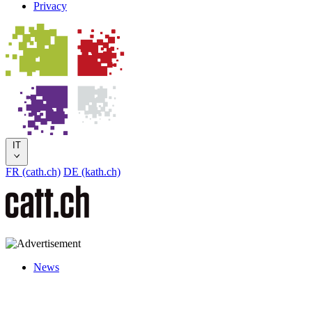
Privacy
IT
FR (cath.ch)
DE (kath.ch)
News