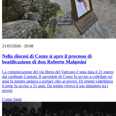
21/03/2026 - 20:08
Nella diocesi di Como si apre il processo di
beatificazione di don Roberto Malgesini
La comunicazione del via libera del Vaticano è stata data il 21 marzo
dal cardinale Cantoni. Il sacerdote di Como fu ucciso a coltellate sei
anni fa mentre andava a portare cibo ai poveri. Di origini valtellinesi
il prete fu ucciso a 51 anni. Da tempo viveva il suo ministero tra i
poveri
Como
Santi