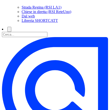
Strada Regina (RSI LA1)
Chiese in diretta (RSI ReteUno)
Dal web
Libreria SHORTCATT