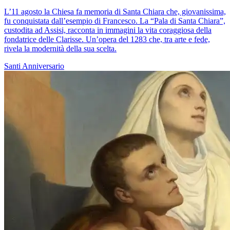
L’11 agosto la Chiesa fa memoria di Santa Chiara che, giovanissima,
fu conquistata dall’esempio di Francesco. La “Pala di Santa Chiara”,
custodita ad Assisi, racconta in immagini la vita coraggiosa della
fondatrice delle Clarisse. Un’opera del 1283 che, tra arte e fede,
rivela la modernità della sua scelta.
Santi
Anniversario