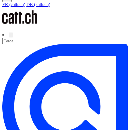
FR (cath.ch)
DE (kath.ch)