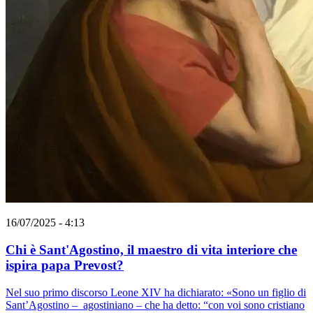
16/07/2025 - 4:13
Chi è Sant'Agostino, il maestro di vita interiore che
ispira papa Prevost?
Nel suo primo discorso Leone XIV ha dichiarato: «Sono un figlio di
Sant’Agostino – agostiniano – che ha detto: “con voi sono cristiano