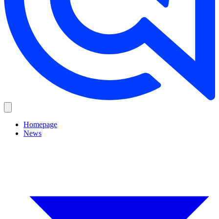
Homepage
News