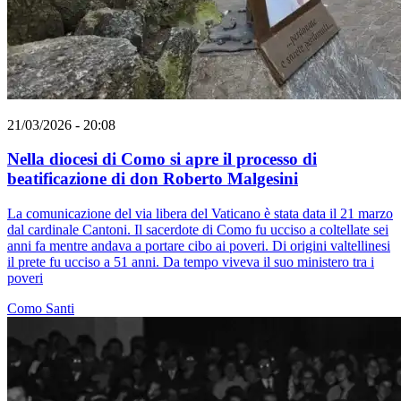
21/03/2026 - 20:08
Nella diocesi di Como si apre il processo di
beatificazione di don Roberto Malgesini
La comunicazione del via libera del Vaticano è stata data il 21 marzo
dal cardinale Cantoni. Il sacerdote di Como fu ucciso a coltellate sei
anni fa mentre andava a portare cibo ai poveri. Di origini valtellinesi
il prete fu ucciso a 51 anni. Da tempo viveva il suo ministero tra i
poveri
Como
Santi