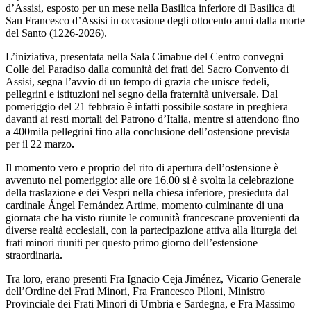
d’Assisi, esposto per un mese nella Basilica inferiore di Basilica di
San Francesco d’Assisi in occasione degli ottocento anni dalla morte
del Santo (1226-2026).
L’iniziativa, presentata nella Sala Cimabue del Centro convegni
Colle del Paradiso dalla comunità dei frati del Sacro Convento di
Assisi, segna l’avvio di un tempo di grazia che unisce fedeli,
pellegrini e istituzioni nel segno della fraternità universale. Dal
pomeriggio del 21 febbraio è infatti possibile sostare in preghiera
davanti ai resti mortali del Patrono d’Italia, mentre si attendono fino
a 400mila pellegrini fino alla conclusione dell’ostensione prevista
per il 22 marzo
.
Il momento vero e proprio del rito di apertura dell’ostensione è
avvenuto nel pomeriggio: alle ore 16.00 si è svolta la celebrazione
della traslazione e dei Vespri nella chiesa inferiore, presieduta dal
cardinale Ángel Fernández Artime, momento culminante di una
giornata che ha visto riunite le comunità francescane provenienti da
diverse realtà ecclesiali, con la partecipazione attiva alla liturgia dei
frati minori riuniti per questo primo giorno dell’estensione
straordinaria
.
Tra loro, erano presenti Fra Ignacio Ceja Jiménez, Vicario Generale
dell’Ordine dei Frati Minori, Fra Francesco Piloni, Ministro
Provinciale dei Frati Minori di Umbria e Sardegna, e Fra Massimo