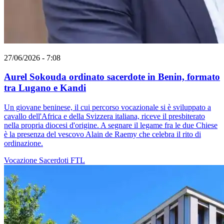
27/06/2026 - 7:08
Aurel Sokouda ordinato sacerdote in Benin, formato
tra Lugano e Kandi
Un giovane beninese, il cui percorso vocazionale si è sviluppato a
cavallo dell'Africa e della Svizzera italiana, riceve il presbiterato
nella propria diocesi d'origine. A segnare il legame fra le due Chiese
è la presenza del vescovo Alain de Raemy che celebra il rito di
ordinazione.
Vocazione
Sacerdoti
FTL