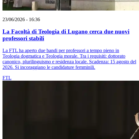
23/06/2026 - 16:36
La Facoltà di Teologia di Lugano cerca due nuovi
professori stabili
La FTL ha aperto due bandi per professori a tempo pieno in
Teologia dogmatica e Teologia morale. Tra i requisiti: dottorato
canonico, plurilinguismo e residenza locale. Scadenza: 15 agosto del
2026. Si incoraggiano le candidature femminili.
FTL