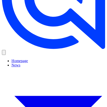
Homepage
News