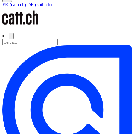
FR (cath.ch)
DE (kath.ch)