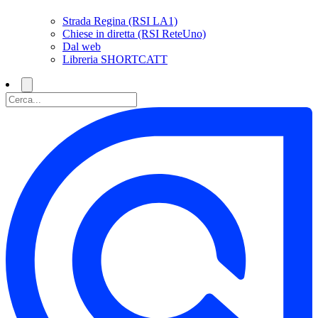
Strada Regina (RSI LA1)
Chiese in diretta (RSI ReteUno)
Dal web
Libreria SHORTCATT