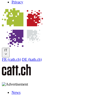
Privacy
IT
FR (cath.ch)
DE (kath.ch)
News