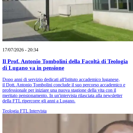
17/07/2026 - 20:34
Il Prof. Antonio Tombolini della Facoltà di Teologia
di Lugano va in pensione
Dopo anni di servizio dedicati all'Istituto accademico luganese,
il Dott. Antonio Tombolini conclude il suo percorso accademico e
professionale per iniziare una nuova stagione della vita con il
meritato pensionamento. In un'intervista rilasciata alla newsletter
della FTL ripercorre gli anni a Lugano.
Teologia
FTL
Intervista