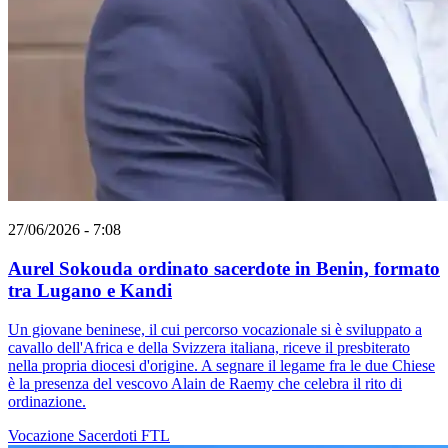
27/06/2026 - 7:08
Aurel Sokouda ordinato sacerdote in Benin, formato
tra Lugano e Kandi
Un giovane beninese, il cui percorso vocazionale si è sviluppato a
cavallo dell'Africa e della Svizzera italiana, riceve il presbiterato
nella propria diocesi d'origine. A segnare il legame fra le due Chiese
è la presenza del vescovo Alain de Raemy che celebra il rito di
ordinazione.
Vocazione
Sacerdoti
FTL