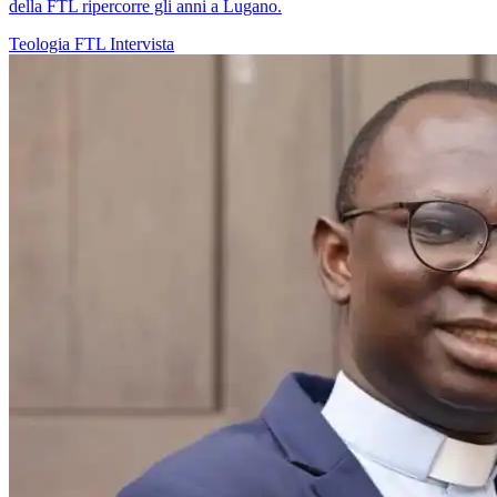
della FTL ripercorre gli anni a Lugano.
Teologia
FTL
Intervista