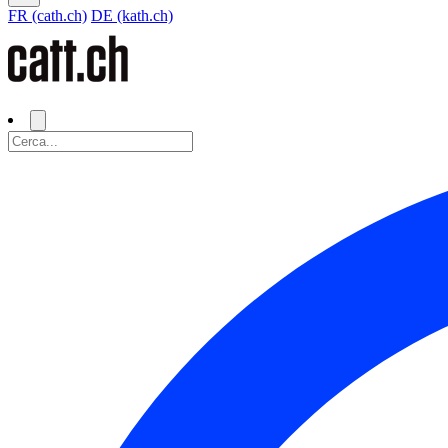
FR (cath.ch)
DE (kath.ch)