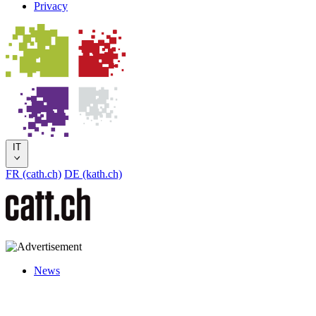
Privacy
IT
FR (cath.ch)
DE (kath.ch)
News