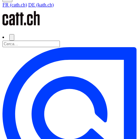
FR (cath.ch)
DE (kath.ch)