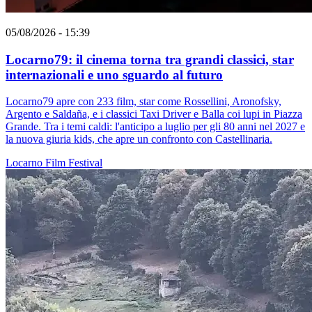
05/08/2026 - 15:39
Locarno79: il cinema torna tra grandi classici, star
internazionali e uno sguardo al futuro
Locarno79 apre con 233 film, star come Rossellini, Aronofsky,
Argento e Saldaña, e i classici Taxi Driver e Balla coi lupi in Piazza
Grande. Tra i temi caldi: l'anticipo a luglio per gli 80 anni nel 2027 e
la nuova giuria kids, che apre un confronto con Castellinaria.
Locarno
Film
Festival