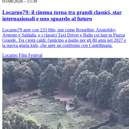
05/08/2026 - 15:39
Locarno79: il cinema torna tra grandi classici, star
internazionali e uno sguardo al futuro
Locarno79 apre con 233 film, star come Rossellini, Aronofsky,
Argento e Saldaña, e i classici Taxi Driver e Balla coi lupi in Piazza
Grande. Tra i temi caldi: l'anticipo a luglio per gli 80 anni nel 2027 e
la nuova giuria kids, che apre un confronto con Castellinaria.
Locarno
Film
Festival