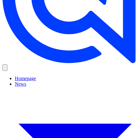
Homepage
News