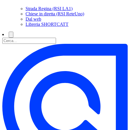
Strada Regina (RSI LA1)
Chiese in diretta (RSI ReteUno)
Dal web
Libreria SHORTCATT