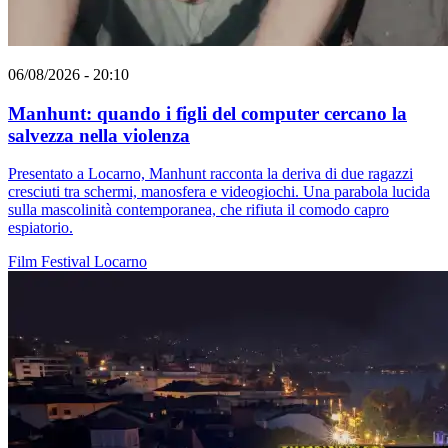
06/08/2026 - 20:10
Manhunt: quando i figli del computer cercano la
salvezza nella violenza
Presentato a Locarno, Manhunt racconta la deriva di due ragazzi
cresciuti tra schermi, manosfera e videogiochi. Una parabola lucida
sulla mascolinità contemporanea, che rifiuta il comodo capro
espiatorio.
Film
Festival
Locarno