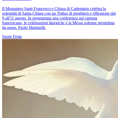
Il Monastero Santi Francesco e Chiara di Cademario celebra la
solennità di Santa Chiara con un Triduo di preghiera e riflessione dal
9 all'11 agosto. In programma una conferenza sul carisma
francescano, le celebrazioni liturgiche e la Messa solenne presieduta
da mons. Paolo Martinelli.
Suore
Festa