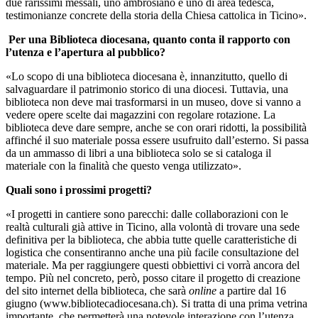
due rarissimi messali, uno ambrosiano e uno di area tedesca,
testimonianze concrete della storia della Chiesa cattolica in Ticino».
Per una Biblioteca diocesana, quanto conta il rapporto con
l’utenza e l’apertura al pubblico?
«Lo scopo di una biblioteca diocesana è, innanzitutto, quello di
salvaguardare il patrimonio storico di una diocesi. Tuttavia, una
biblioteca non deve mai trasformarsi in un museo, dove si vanno a
vedere opere scelte dai magazzini con regolare rotazione. La
biblioteca deve dare sempre, anche se con orari ridotti, la possibilità
affinché il suo materiale possa essere usufruito dall’esterno. Si passa
da un ammasso di libri a una biblioteca solo se si cataloga il
materiale con la finalità che questo venga utilizzato».
Quali sono i prossimi progetti?
«I progetti in cantiere sono parecchi: dalle collaborazioni con le
realtà culturali già attive in Ticino, alla volontà di trovare una sede
definitiva per la biblioteca, che abbia tutte quelle caratteristiche di
logistica che consentiranno anche una più facile consultazione del
materiale. Ma per raggiungere questi obbiettivi ci vorrà ancora del
tempo. Più nel concreto, però, posso citare il progetto di creazione
del sito internet della biblioteca, che sarà
online
a partire dal 16
giugno (
www.bibliotecadiocesana.ch
). Si tratta di una prima vetrina
importante, che permetterà una notevole interazione con l’utenza