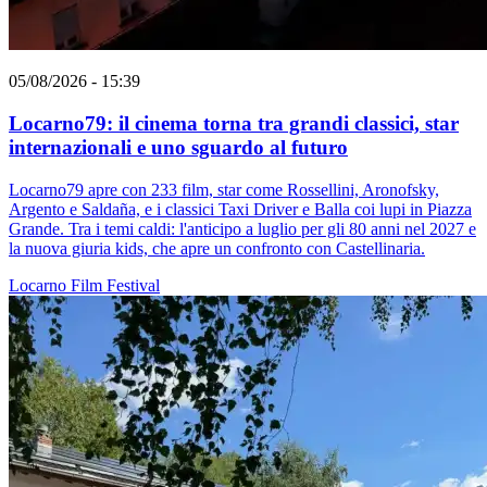
05/08/2026 - 15:39
Locarno79: il cinema torna tra grandi classici, star
internazionali e uno sguardo al futuro
Locarno79 apre con 233 film, star come Rossellini, Aronofsky,
Argento e Saldaña, e i classici Taxi Driver e Balla coi lupi in Piazza
Grande. Tra i temi caldi: l'anticipo a luglio per gli 80 anni nel 2027 e
la nuova giuria kids, che apre un confronto con Castellinaria.
Locarno
Film
Festival