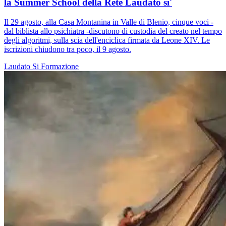
la Summer School della Rete Laudato si'
Il 29 agosto, alla Casa Montanina in Valle di Blenio, cinque voci -
dal biblista allo psichiatra -discutono di custodia del creato nel tempo
degli algoritmi, sulla scia dell'enciclica firmata da Leone XIV. Le
iscrizioni chiudono tra poco, il 9 agosto.
Laudato Si
Formazione