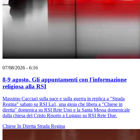
07/08/2026 - 6:16
8-9 agosto. Gli appuntamenti con l'informazione
religiosa alla RSI
Massimo Cacciari sulla pace e sulla guerra in replica a "Strada
Regina" sabato su RSI La1, una gioia che libera a "Chiese in
diretta" domenica su RSI Rete Uno e la Santa Messa domenicale
dalla chiesa del Cristo Risorto a Lugano su RSI Rete Due.
Chiese In Diretta
Strada Regina