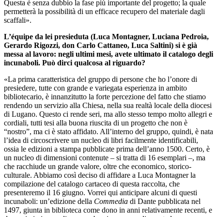
Questa è senza dubbio la fase più importante del progetto; la quale
permetterà la possibilità di un efficace recupero del materiale dagli
scaffali».
L’équipe da lei presieduta (Luca Montagner, Luciana Pedroia,
Gerardo Rigozzi, don Carlo Cattaneo, Luca Saltini) si è già
messa al lavoro: negli ultimi mesi, avete ultimato il catalogo degli
incunaboli. Può dirci qualcosa al riguardo?
«La prima caratteristica del gruppo di persone che ho l’onore di
presiedere, tutte con grande e variegata esperienza in ambito
bibliotecario, è innanzitutto la forte percezione del fatto che stiamo
rendendo un servizio alla Chiesa, nella sua realtà locale della diocesi
di Lugano. Questo ci rende seri, ma allo stesso tempo molto allegri e
cordiali, tutti tesi alla buona riuscita di un progetto che non è
“nostro”, ma ci è stato affidato. All’interno del gruppo, quindi, è nata
l’idea di circoscrivere un nucleo di libri facilmente identificabili,
ossia le edizioni a stampa pubblicate prima dell’anno 1500. Certo, è
un nucleo di dimensioni contenute – si tratta di 16 esemplari –, ma
che racchiude un grande valore, oltre che economico, storico-
culturale. Abbiamo così deciso di affidare a Luca Montagner la
compilazione del catalogo cartaceo di questa raccolta, che
presenteremo il 16 giugno. Vorrei qui anticipare alcuni di questi
incunaboli: un’edizione della
Commedia
di Dante pubblicata nel
1497, giunta in biblioteca come dono in anni relativamente recenti, e