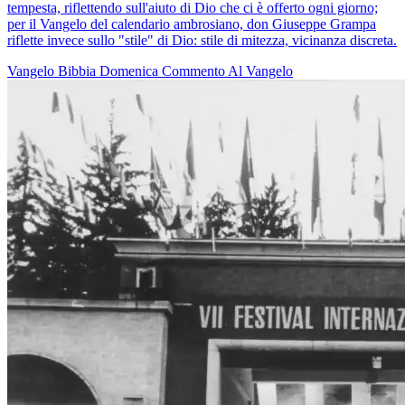
tempesta, riflettendo sull'aiuto di Dio che ci è offerto ogni giorno;
per il Vangelo del calendario ambrosiano, don Giuseppe Grampa
riflette invece sullo "stile" di Dio: stile di mitezza, vicinanza discreta.
Vangelo
Bibbia
Domenica
Commento Al Vangelo