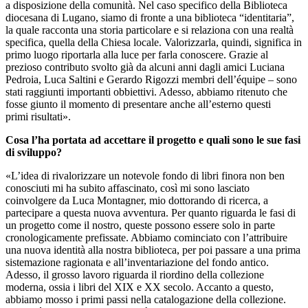
a disposizione della comunità. Nel caso specifico della Biblioteca
diocesana di Lugano, siamo di fronte a una biblioteca “identitaria”,
la quale racconta una storia particolare e si relaziona con una realtà
specifica, quella della Chiesa locale. Valorizzarla, quindi, significa in
primo luogo riportarla alla luce per farla conoscere. Grazie al
prezioso contributo svolto già da alcuni anni dagli amici Luciana
Pedroia, Luca Saltini e Gerardo Rigozzi membri dell’équipe – sono
stati raggiunti importanti obbiettivi. Adesso, abbiamo ritenuto che
fosse giunto il momento di presentare anche all’esterno questi
primi risultati».
Cosa l’ha portata ad accettare il progetto e quali sono le sue fasi
di sviluppo?
«L’idea di rivalorizzare un notevole fondo di libri finora non ben
conosciuti mi ha subito affascinato, così mi sono lasciato
coinvolgere da Luca Montagner, mio dottorando di ricerca, a
partecipare a questa nuova avventura. Per quanto riguarda le fasi di
un progetto come il nostro, queste possono essere solo in parte
cronologicamente prefissate. Abbiamo cominciato con l’attribuire
una nuova identità alla nostra biblioteca, per poi passare a una prima
sistemazione ragionata e all’inventariazione del fondo antico.
Adesso, il grosso lavoro riguarda il riordino della collezione
moderna, ossia i libri del XIX e XX secolo. Accanto a questo,
abbiamo mosso i primi passi nella catalogazione della collezione.