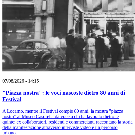
07/08/2026 - 14:15
"Piazza nostra": le voci nascoste dietro 80 anni di
Festival
A Locarno, mentre il Festival compie 80 anni, la mostra "piazza
nostra" al Museo Casorella dà voce a chi ha lavorato dietro le
quinte: ex collaboratori, residenti e commercianti raccontano la storia
della manifestazione attraverso interviste video e un percorso
urbano.