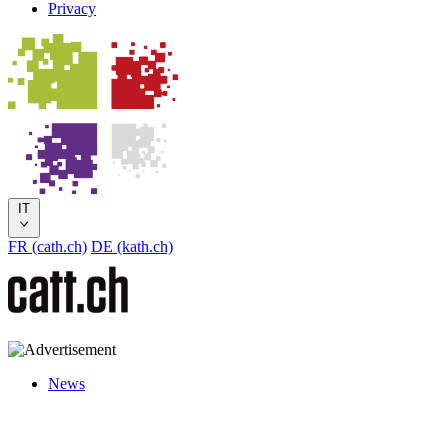
Privacy
IT
FR (cath.ch)
DE (kath.ch)
News