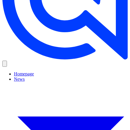
Homepage
News