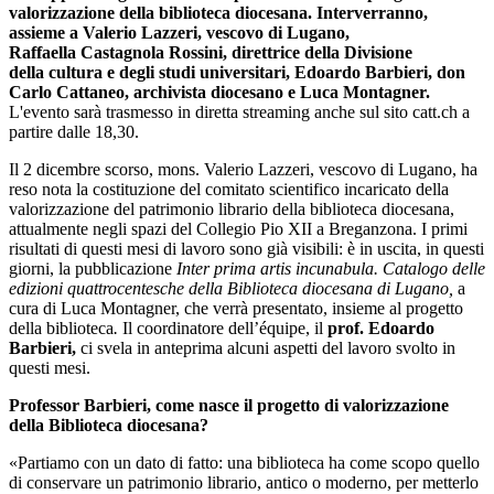
valorizzazione della biblioteca diocesana. Interverranno,
assieme a Valerio Lazzeri, vescovo di Lugano,
Raffaella Castagnola Rossini, direttrice della Divisione
della cultura e degli studi universitari, Edoardo Barbieri, don
Carlo Cattaneo, archivista diocesano e Luca Montagner.
L'evento sarà trasmesso in diretta streaming anche sul sito catt.ch a
partire dalle 18,30.
Il 2 dicembre scorso, mons. Valerio Lazzeri, vescovo di Lugano, ha
reso nota la costituzione del comitato scientifico incaricato della
valorizzazione del patrimonio librario della biblioteca diocesana,
attualmente negli spazi del Collegio Pio XII a Breganzona. I primi
risultati di questi mesi di lavoro sono già visibili: è in uscita, in questi
giorni, la pubblicazione
Inter prima artis incunabula. Catalogo delle
edizioni quattrocentesche della Biblioteca diocesana di Lugano,
a
cura di Luca Montagner, che verrà presentato, insieme al progetto
della biblioteca
.
Il coordinatore dell’équipe, il
prof. Edoardo
Barbieri,
ci svela in anteprima alcuni aspetti del lavoro svolto in
questi mesi.
Professor Barbieri, come nasce il progetto di valorizzazione
della Biblioteca diocesana?
«Partiamo con un dato di fatto: una biblioteca ha come scopo quello
di conservare un patrimonio librario, antico o moderno, per metterlo