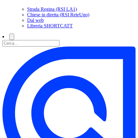
Strada Regina (RSI LA1)
Chiese in diretta (RSI ReteUno)
Dal web
Libreria SHORTCATT