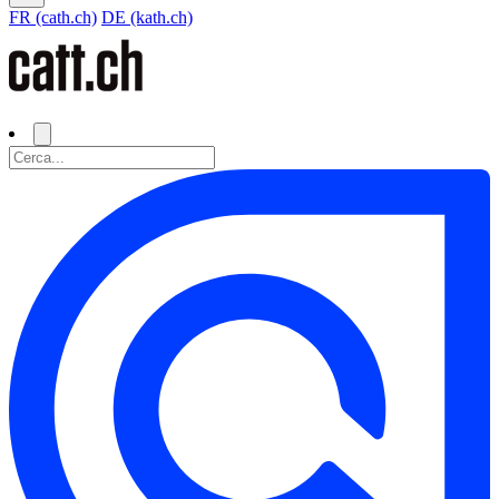
FR (cath.ch)
DE (kath.ch)