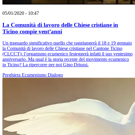
05/01/2020 - 10:47
La Comunità di lavoro delle Chiese cristiane in
Ticino compie vent’anni
Un traguardo significativo quello che raggiungerà il 18 e 19 gennaio
la Comunità di lavoro delle Chiese cristiane nel Cantone Ticino
(CLCCT): l’organismo ecumenico festeggerà infatti il suo ventesimo
anniversario. Ma qual è la storia recente del movimento ecumenico
in Ticino? La ripercorre per noi Gino Driussi.
Preghiera
Ecumenismo
Dialogo