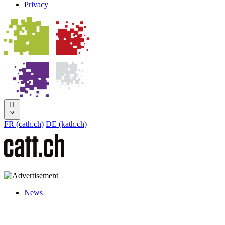
Privacy
IT
FR (cath.ch)
DE (kath.ch)
News