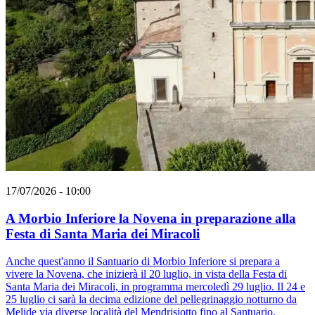
17/07/2026 - 10:00
A Morbio Inferiore la Novena in preparazione alla
Festa di Santa Maria dei Miracoli
Anche quest'anno il Santuario di Morbio Inferiore si prepara a
vivere la Novena, che inizierà il 20 luglio, in vista della Festa di
Santa Maria dei Miracoli, in programma mercoledì 29 luglio. Il 24 e
25 luglio ci sarà la decima edizione del pellegrinaggio notturno da
Melide via diverse località del Mendrisiotto fino al Santuario.