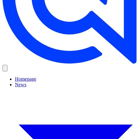
Homepage
News