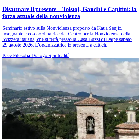
Disarmare il presente – Tolstoj, Gandhi e Capitini: la
forza attuale della nonviolenza
Seminario estivo sulla Nonviolenza proposto da Katia Senjic,
insegnante e co-coordinatrice del Centro per la Nonviolenza della
Svizzera italiana, che si terrà presso la Casa Buzzi di Dalpe sabato
29 agosto 2026. L'organizzatrice lo presenta a catt.ch.
Pace
Filosofia
Dialogo
Spiritualità