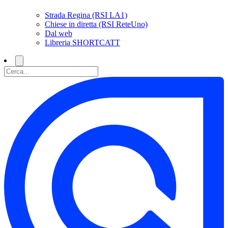
Strada Regina (RSI LA1)
Chiese in diretta (RSI ReteUno)
Dal web
Libreria SHORTCATT