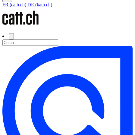
FR (cath.ch)
DE (kath.ch)