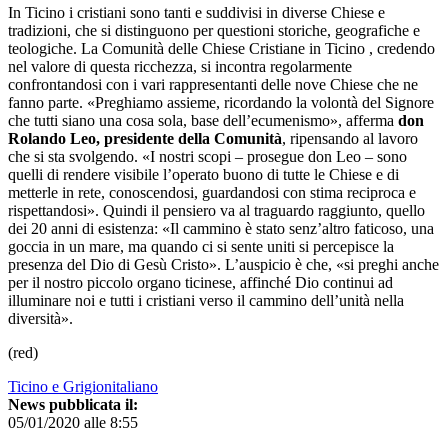
In Ticino i cristiani sono tanti e suddivisi in diverse Chiese e
tradizioni, che si distinguono per questioni storiche, geografiche e
teologiche. La Comunità delle Chiese Cristiane in Ticino , credendo
nel valore di questa ricchezza, si incontra regolarmente
confrontandosi con i vari rappresentanti delle nove Chiese che ne
fanno parte. «Preghiamo assieme, ricordando la volontà del Signore
che tutti siano una cosa sola, base dell’ecumenismo», afferma
don
Rolando Leo, presidente della Comunità
, ripensando al lavoro
che si sta svolgendo. «I nostri scopi – prosegue don Leo – sono
quelli di rendere visibile l’operato buono di tutte le Chiese e di
metterle in rete, conoscendosi, guardandosi con stima reciproca e
rispettandosi». Quindi il pensiero va al traguardo raggiunto, quello
dei 20 anni di esistenza: «Il cammino è stato senz’altro faticoso, una
goccia in un mare, ma quando ci si sente uniti si percepisce la
presenza del Dio di Gesù Cristo». L’auspicio è che, «si preghi anche
per il nostro piccolo organo ticinese, affinché Dio continui ad
illuminare noi e tutti i cristiani verso il cammino dell’unità nella
diversità».
(red)
Ticino e Grigionitaliano
News pubblicata il:
05/01/2020 alle 8:55