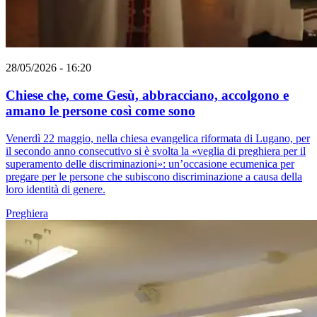
28/05/2026 - 16:20
Chiese che, come Gesù, abbracciano, accolgono e
amano le persone così come sono
Venerdì 22 maggio, nella chiesa evangelica riformata di Lugano, per
il secondo anno consecutivo si è svolta la «veglia di preghiera per il
superamento delle discriminazioni»: un’occasione ecumenica per
pregare per le persone che subiscono discriminazione a causa della
loro identità di genere.
Preghiera