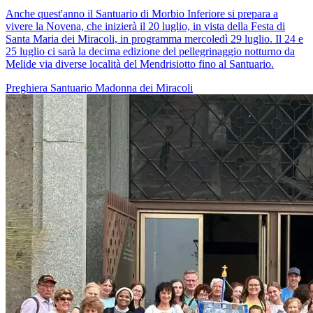
Anche quest'anno il Santuario di Morbio Inferiore si prepara a
vivere la Novena, che inizierà il 20 luglio, in vista della Festa di
Santa Maria dei Miracoli, in programma mercoledì 29 luglio. Il 24 e
25 luglio ci sarà la decima edizione del pellegrinaggio notturno da
Melide via diverse località del Mendrisiotto fino al Santuario.
Preghiera
Santuario
Madonna dei Miracoli