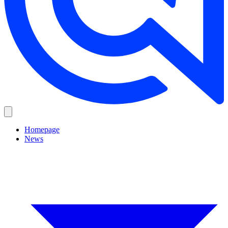
Homepage
News