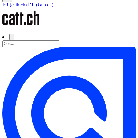
FR (cath.ch)
DE (kath.ch)