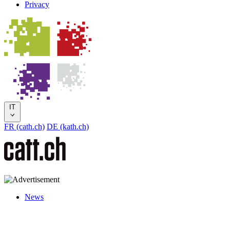
Privacy
IT
FR (cath.ch)
DE (kath.ch)
News