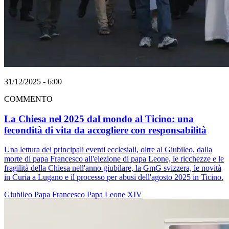
31/12/2025 - 6:00
COMMENTO
La Chiesa nel 2025 dal mondo al Ticino: una
fecondità di vita da accogliere con responsabilità
Una lettura dei principali eventi ecclesiali, oltre al Giubileo, dalla
morte di papa Francesco all'elezione di papa Leone, le ricchezze e le
fragilità della Chiesa nell'anno giubilare, la GmG svizzera, le novità
in Curia a Lugano e il processo per abusi dell'agosto 2025 in Ticino.
Giubileo
Papa Francesco
Papa Leone XIV