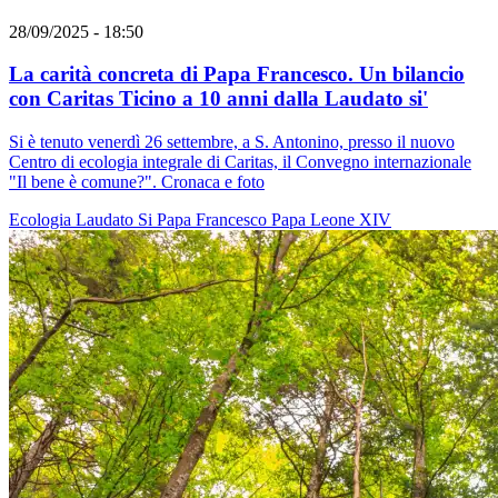
28/09/2025 - 18:50
La carità concreta di Papa Francesco. Un bilancio
con Caritas Ticino a 10 anni dalla Laudato si'
Si è tenuto venerdì 26 settembre, a S. Antonino, presso il nuovo
Centro di ecologia integrale di Caritas, il Convegno internazionale
"Il bene è comune?". Cronaca e foto
Ecologia
Laudato Si
Papa Francesco
Papa Leone XIV