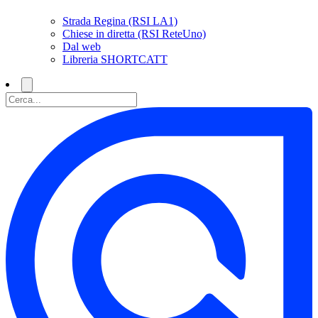
Strada Regina (RSI LA1)
Chiese in diretta (RSI ReteUno)
Dal web
Libreria SHORTCATT