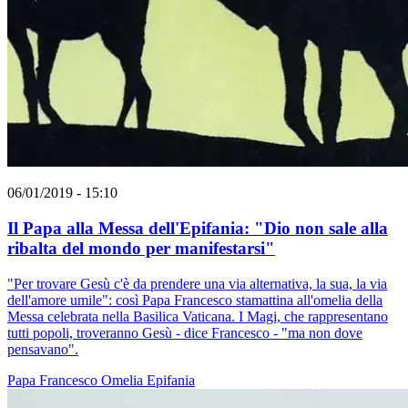
06/01/2019 - 15:10
Il Papa alla Messa dell'Epifania: "Dio non sale alla
ribalta del mondo per manifestarsi"
"Per trovare Gesù c'è da prendere una via alternativa, la sua, la via
dell'amore umile": così Papa Francesco stamattina all'omelia della
Messa celebrata nella Basilica Vaticana. I Magi, che rappresentano
tutti popoli, troveranno Gesù - dice Francesco - "ma non dove
pensavano".
Papa Francesco
Omelia
Epifania