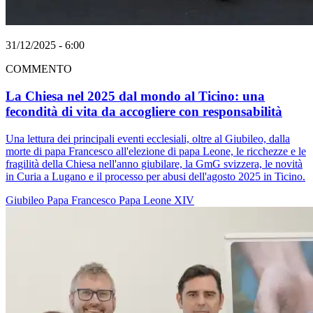
31/12/2025 - 6:00
COMMENTO
La Chiesa nel 2025 dal mondo al Ticino: una
fecondità di vita da accogliere con responsabilità
Una lettura dei principali eventi ecclesiali, oltre al Giubileo, dalla
morte di papa Francesco all'elezione di papa Leone, le ricchezze e le
fragilità della Chiesa nell'anno giubilare, la GmG svizzera, le novità
in Curia a Lugano e il processo per abusi dell'agosto 2025 in Ticino.
Giubileo
Papa Francesco
Papa Leone XIV