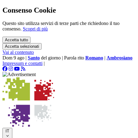
Consenso Cookie
Questo sito utilizza servizi di terze parti che richiedono il tuo
consenso.
Scopri di più
Accetta tutto
Accetta selezionati
Vai al contenuto
Dom 9 ago
|
Santo
del giorno
|
Parola rito
Romano
|
Ambrosiano
Impressum e contatti
|
IT