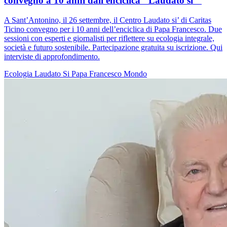
convegno a 10 anni dall'enciclica "Laudato si’"
A Sant’Antonino, il 26 settembre, il Centro Laudato si’ di Caritas
Ticino convegno per i 10 anni dell’enciclica di Papa Francesco. Due
sessioni con esperti e giornalisti per riflettere su ecologia integrale,
società e futuro sostenibile. Partecipazione gratuita su iscrizione. Qui
interviste di approfondimento.
Ecologia
Laudato Si
Papa Francesco
Mondo