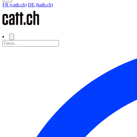
FR (cath.ch)
DE (kath.ch)