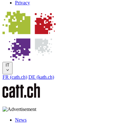
Privacy
IT
FR (cath.ch)
DE (kath.ch)
News