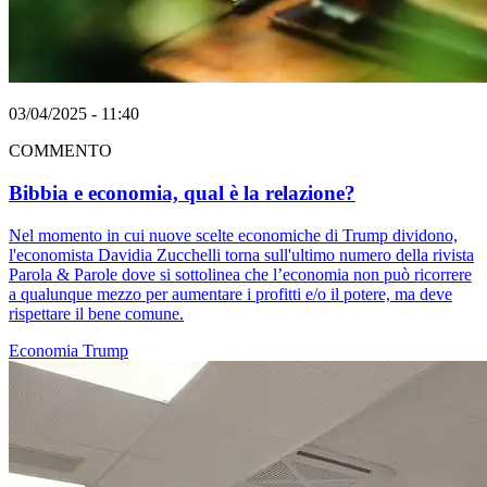
03/04/2025 - 11:40
COMMENTO
Bibbia e economia, qual è la relazione?
Nel momento in cui nuove scelte economiche di Trump dividono,
l'economista Davidia Zucchelli torna sull'ultimo numero della rivista
Parola & Parole dove si sottolinea che l’economia non può ricorrere
a qualunque mezzo per aumentare i profitti e/o il potere, ma deve
rispettare il bene comune.
Economia
Trump