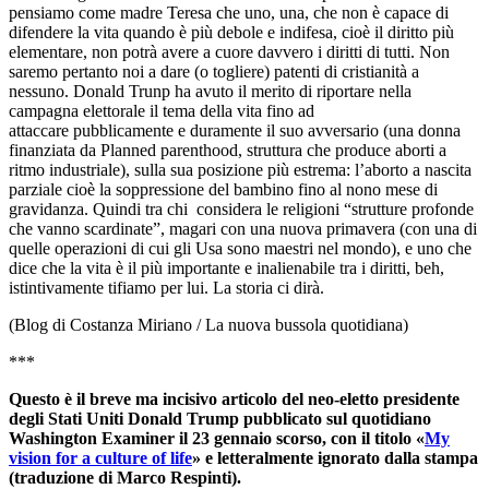
pensiamo come madre Teresa che uno, una, che non è capace di
difendere la vita quando è più debole e indifesa, cioè il diritto più
elementare, non potrà avere a cuore davvero i diritti di tutti. Non
saremo pertanto noi a dare (o togliere) patenti di cristianità a
nessuno. Donald Trunp ha avuto il merito di riportare nella
campagna elettorale il tema della vita fino ad
attaccare pubblicamente e duramente il suo avversario (una donna
finanziata da Planned parenthood, struttura che produce aborti a
ritmo industriale), sulla sua posizione più estrema: l’aborto a nascita
parziale cioè la soppressione del bambino fino al nono mese di
gravidanza. Quindi tra chi considera le religioni “strutture profonde
che vanno scardinate”, magari con una nuova primavera (con una di
quelle operazioni di cui gli Usa sono maestri nel mondo), e uno che
dice che la vita è il più importante e inalienabile tra i diritti, beh,
istintivamente tifiamo per lui. La storia ci dirà.
(Blog di Costanza Miriano / La nuova bussola quotidiana)
***
Questo è il breve ma incisivo articolo del neo-eletto presidente
degli Stati Uniti Donald Trump pubblicato sul quotidiano
Washington Examiner il 23 gennaio scorso, con il titolo «
My
vision for a culture of life
» e letteralmente ignorato dalla stampa
(traduzione di Marco Respinti).