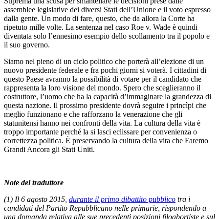
Suprema una scusa per smantellare le decisioni prese dalle
assemblee legislative dei diversi Stati dell’Unione e il voto espresso
dalla gente. Un modo di fare, questo, che da allora la Corte ha
ripetuto mille volte. La sentenza nel caso Roe v. Wade è quindi
diventata solo l’ennesimo esempio dello scollamento tra il popolo e
il suo governo.
Siamo nel pieno di un ciclo politico che porterà all’elezione di un
nuovo presidente federale e fra pochi giorni si voterà. I cittadini di
questo Paese avranno la possibilità di votare per il candidato che
rappresenta la loro visione del mondo. Spero che sceglieranno il
costruttore, l’uomo che ha la capacità d’immaginare la grandezza di
questa nazione. Il prossimo presidente dovrà seguire i princìpi che
meglio funzionano e che rafforzano la venerazione che gli
statunitensi hanno nei confronti della vita. La cultura della vita è
troppo importante perché la si lasci eclissare per convenienza o
correttezza politica. È preservando la cultura della vita che Faremo
Grandi Ancora gli Stati Uniti.
Note del traduttore
(1) Il 6 agosto 2015,
durante il primo dibattito pubblico
tra i
candidati del Partito Repubblicano nelle primarie, rispondendo a
una domanda relativa alle sue precedenti posizioni filoabortiste e sul