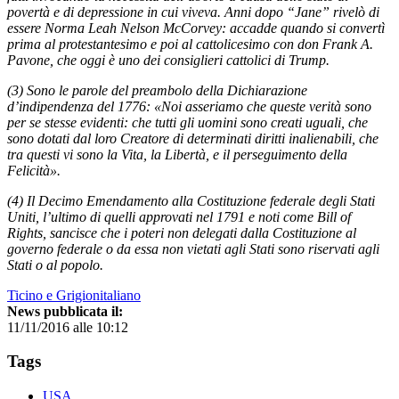
povertà e di depressione in cui viveva. Anni dopo “Jane” rivelò di
essere Norma Leah Nelson McCorvey: accadde quando si convertì
prima al protestantesimo e poi al cattolicesimo con don Frank A.
Pavone, che oggi è uno dei consiglieri cattolici di Trump.
(3) Sono le parole del preambolo della Dichiarazione
d’indipendenza del 1776: «Noi asseriamo che queste verità sono
per se stesse evidenti: che tutti gli uomini sono creati uguali, che
sono dotati dal loro Creatore di determinati diritti inalienabili, che
tra questi vi sono la Vita, la Libertà, e il perseguimento della
Felicità».
(4) Il Decimo Emendamento alla Costituzione federale degli Stati
Uniti, l’ultimo di quelli approvati nel 1791 e noti come Bill of
Rights, sancisce che i poteri non delegati dalla Costituzione al
governo federale o da essa non vietati agli Stati sono riservati agli
Stati o al popolo.
Ticino e Grigionitaliano
News pubblicata il:
11/11/2016 alle 10:12
Tags
USA