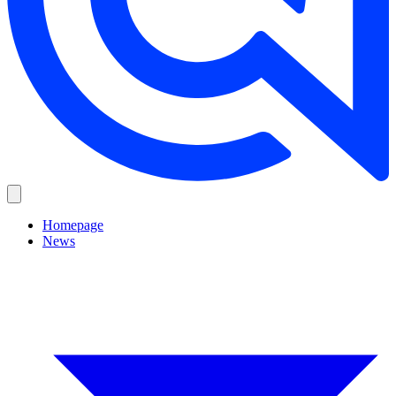
Homepage
News