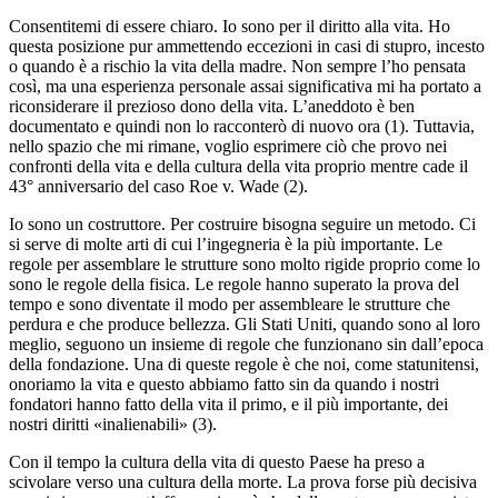
Consentitemi di essere chiaro. Io sono per il diritto alla vita. Ho
questa posizione pur ammettendo eccezioni in casi di stupro, incesto
o quando è a rischio la vita della madre. Non sempre l’ho pensata
così, ma una esperienza personale assai significativa mi ha portato a
riconsiderare il prezioso dono della vita. L’aneddoto è ben
documentato e quindi non lo racconterò di nuovo ora (1). Tuttavia,
nello spazio che mi rimane, voglio esprimere ciò che provo nei
confronti della vita e della cultura della vita proprio mentre cade il
43° anniversario del caso Roe v. Wade (2).
Io sono un costruttore. Per costruire bisogna seguire un metodo. Ci
si serve di molte arti di cui l’ingegneria è la più importante. Le
regole per assemblare le strutture sono molto rigide proprio come lo
sono le regole della fisica. Le regole hanno superato la prova del
tempo e sono diventate il modo per assembleare le strutture che
perdura e che produce bellezza. Gli Stati Uniti, quando sono al loro
meglio, seguono un insieme di regole che funzionano sin dall’epoca
della fondazione. Una di queste regole è che noi, come statunitensi,
onoriamo la vita e questo abbiamo fatto sin da quando i nostri
fondatori hanno fatto della vita il primo, e il più importante, dei
nostri diritti «inalienabili» (3).
Con il tempo la cultura della vita di questo Paese ha preso a
scivolare verso una cultura della morte. La prova forse più decisiva