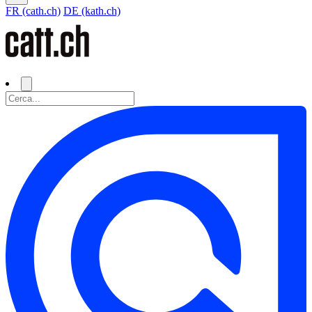
FR (cath.ch)
DE (kath.ch)