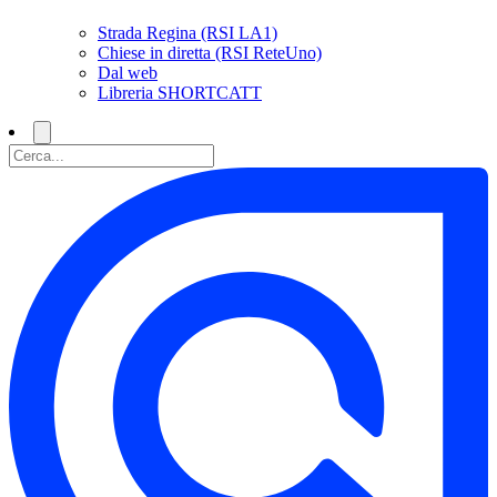
Strada Regina (RSI LA1)
Chiese in diretta (RSI ReteUno)
Dal web
Libreria SHORTCATT