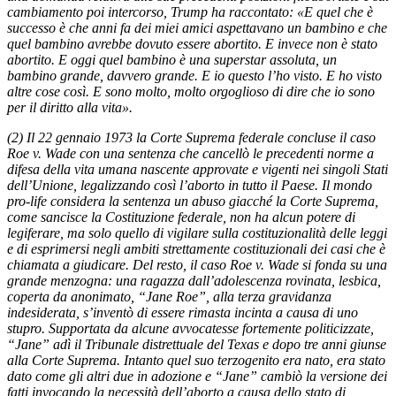
cambiamento poi intercorso, Trump ha raccontato: «E quel che è
successo è che anni fa dei miei amici aspettavano un bambino e che
quel bambino avrebbe dovuto essere abortito. E invece non è stato
abortito. E oggi quel bambino è una superstar assoluta, un
bambino grande, davvero grande. E io questo l’ho visto. E ho visto
altre cose così. E sono molto, molto orgoglioso di dire che io sono
per il diritto alla vita».
(2) Il 22 gennaio 1973 la Corte Suprema federale concluse il caso
Roe v. Wade con una sentenza che cancellò le precedenti norme a
difesa della vita umana nascente approvate e vigenti nei singoli Stati
dell’Unione, legalizzando così l’aborto in tutto il Paese. Il mondo
pro-life considera la sentenza un abuso giacché la Corte Suprema,
come sancisce la Costituzione federale, non ha alcun potere di
legiferare, ma solo quello di vigilare sulla costituzionalità delle leggi
e di esprimersi negli ambiti strettamente costituzionali dei casi che è
chiamata a giudicare. Del resto, il caso Roe v. Wade si fonda su una
grande menzogna: una ragazza dall’adolescenza rovinata, lesbica,
coperta da anonimato, “Jane Roe”, alla terza gravidanza
indesiderata, s’inventò di essere rimasta incinta a causa di uno
stupro. Supportata da alcune avvocatesse fortemente politicizzate,
“Jane” adì il Tribunale distrettuale del Texas e dopo tre anni giunse
alla Corte Suprema. Intanto quel suo terzogenito era nato, era stato
dato come gli altri due in adozione e “Jane” cambiò la versione dei
fatti invocando la necessità dell’aborto a causa dello stato di