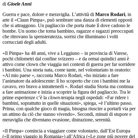
di
Gioele Anni
Guerra e pace, dolore e meraviglia. L’attività di
Marco Rodari
, in
arte il «Claun Pimpa», può sembrare una danza di elementi opposti
che si attraggono. Un pagliaccio che porta risate lì dove cadono le
bombe. Un uomo che torna bambino, ragazze e ragazzi preoccupati
che ritrovano la spensieratezza, sorrisi che illuminano i volti
corrucciati degli adulti.
«Il Pimpa» ha 48 anni, vive a Leggiuno – in provincia di Varese,
pochi chilometri dal confine svizzero – e da ormai quindici anni è
attivo come clown che viaggia nei contesti di guerra per far sorridere
i bambini. Una storia nata, come tante, nel volontariato in oratorio:
«Al mio paese », racconta Marco Rodari, «ho iniziato a fare
l’animatore da adolescente: lì ho scoperto che con i bambini me la
cavavo, ero bravo a intrattenerli ». Rodari studia Storia ma continua
a fare animazione e inizia a scoprire la figura del pagliaccio. Tra le
prime esperienze c’è la
clown
-terapia negli ospedali: «Far ridere i
bambini, soprattutto in quelle situazioni», spiega, «è l’ultimo passo.
Prima, con qualche gioco di magia, bisogna riuscire a portarli via per
un attimo da ciò che stanno vivendo». Secondi, minuti di stupore e
meraviglia che diventano evasione, distrazione, serenità.
«Il Pimpa» comincia a viaggiare come volontario, dall’Est Europa
(«Il primo viaggio in Romania») all’Africa («Le zone più povere del