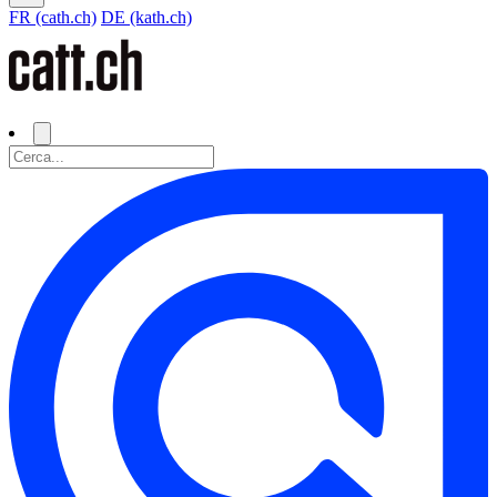
FR (cath.ch)
DE (kath.ch)