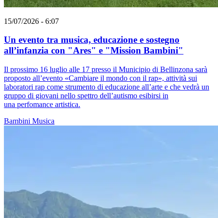
15/07/2026 - 6:07
Un evento tra musica, educazione e sostegno
all’infanzia con "Ares" e "Mission Bambini"
Il prossimo 16 luglio alle 17 presso il Municipio di Bellinzona sarà
proposto all’evento «Cambiare il mondo con il rap», attività sui
laboratori rap come strumento di educazione all’arte e che vedrà un
gruppo di giovani nello spettro dell’autismo esibirsi in
una perfomance artistica.
Bambini
Musica