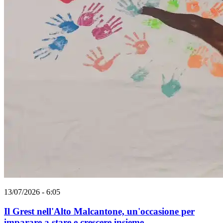
13/07/2026 - 6:05
Il Grest nell'Alto Malcantone, un'occasione per
imparare a stare e crescere insieme