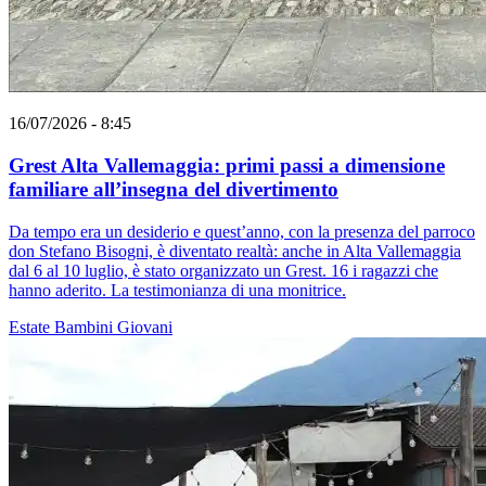
16/07/2026 - 8:45
Grest Alta Vallemaggia: primi passi a dimensione
familiare all’insegna del divertimento
Da tempo era un desiderio e quest’anno, con la presenza del parroco
don Stefano Bisogni, è diventato realtà: anche in Alta Vallemaggia
dal 6 al 10 luglio, è stato organizzato un Grest. 16 i ragazzi che
hanno aderito. La testimonianza di una monitrice.
Estate
Bambini
Giovani