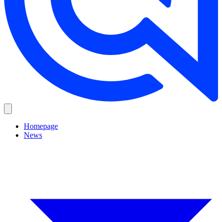
Homepage
News