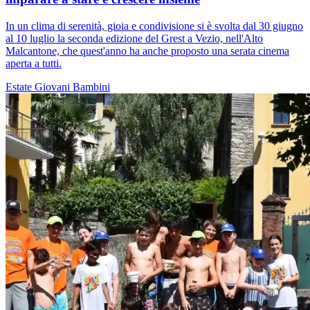
In un clima di serenità, gioia e condivisione si è svolta dal 30 giugno
al 10 luglio la seconda edizione del Grest a Vezio, nell'Alto
Malcantone, che quest'anno ha anche proposto una serata cinema
aperta a tutti.
Estate
Giovani
Bambini