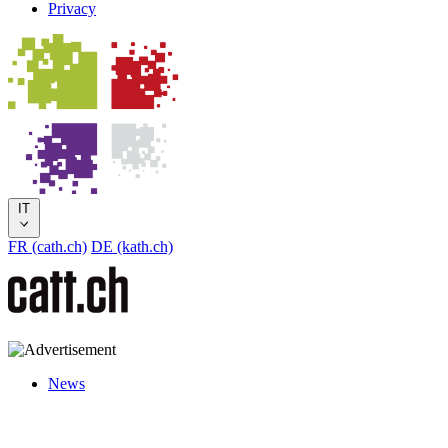
Privacy
IT
FR (cath.ch)
DE (kath.ch)
News