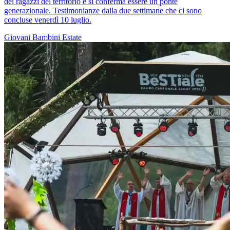
dei ragazzi del territorio e si conferma essere un ponte
generazionale. Testimonianze dalla due settimane che ci sono
concluse venerdì 10 luglio.
Giovani
Bambini
Estate