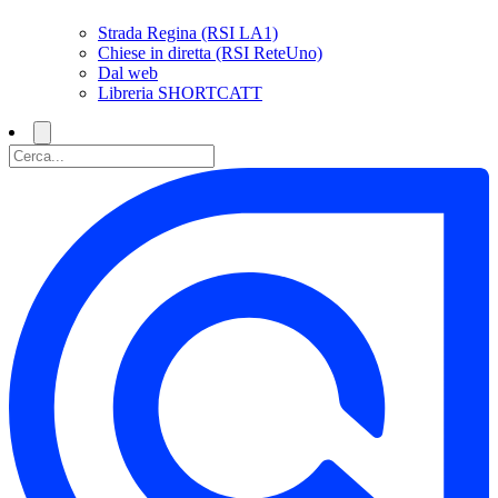
Strada Regina (RSI LA1)
Chiese in diretta (RSI ReteUno)
Dal web
Libreria SHORTCATT