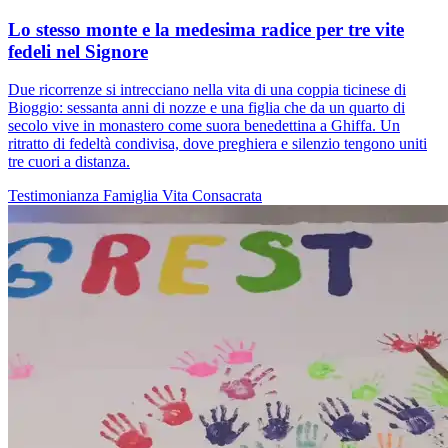
Lo stesso monte e la medesima radice per tre vite
fedeli nel Signore
Due ricorrenze si intrecciano nella vita di una coppia ticinese di
Bioggio: sessanta anni di nozze e una figlia che da un quarto di
secolo vive in monastero come suora benedettina a Ghiffa. Un
ritratto di fedeltà condivisa, dove preghiera e silenzio tengono uniti
tre cuori a distanza.
Testimonianza
Famiglia
Vita Consacrata