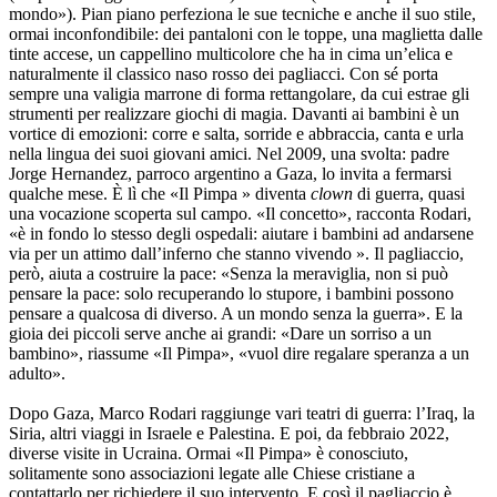
mondo»). Pian piano perfeziona le sue tecniche e anche il suo stile,
ormai inconfondibile: dei pantaloni con le toppe, una maglietta dalle
tinte accese, un cappellino multicolore che ha in cima un’elica e
naturalmente il classico naso rosso dei pagliacci. Con sé porta
sempre una valigia marrone di forma rettangolare, da cui estrae gli
strumenti per realizzare giochi di magia. Davanti ai bambini è un
vortice di emozioni: corre e salta, sorride e abbraccia, canta e urla
nella lingua dei suoi giovani amici. Nel 2009, una svolta: padre
Jorge Hernandez, parroco argentino a Gaza, lo invita a fermarsi
qualche mese. È lì che «Il Pimpa » diventa
clown
di guerra, quasi
una vocazione scoperta sul campo. «Il concetto», racconta Rodari,
«è in fondo lo stesso degli ospedali: aiutare i bambini ad andarsene
via per un attimo dall’inferno che stanno vivendo ». Il pagliaccio,
però, aiuta a costruire la pace: «Senza la meraviglia, non si può
pensare la pace: solo recuperando lo stupore, i bambini possono
pensare a qualcosa di diverso. A un mondo senza la guerra». E la
gioia dei piccoli serve anche ai grandi: «Dare un sorriso a un
bambino», riassume «Il Pimpa», «vuol dire regalare speranza a un
adulto».
Dopo Gaza, Marco Rodari raggiunge vari teatri di guerra: l’Iraq, la
Siria, altri viaggi in Israele e Palestina. E poi, da febbraio 2022,
diverse visite in Ucraina. Ormai «Il Pimpa» è conosciuto,
solitamente sono associazioni legate alle Chiese cristiane a
contattarlo per richiedere il suo intervento. E così il pagliaccio è