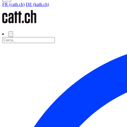
FR (cath.ch)
DE (kath.ch)