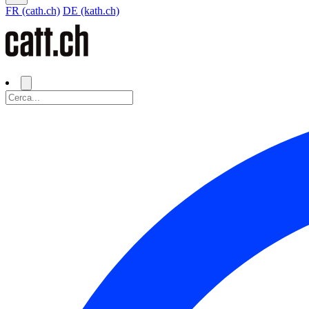
FR (cath.ch)
DE (kath.ch)