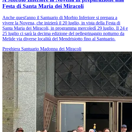
Festa di Santa Maria dei Miracoli
Anche quest'anno il Santuario di Morbio Inferiore si prepara a
vivere la Novena, che inizierà il 20 luglio, in vista della Festa di
Santa Maria dei Miracoli, in programma mercoledì 29 luglio. Il 24 e
25 luglio ci sarà la decima edizione del pellegrinaggio notturno da
Melide via diverse località del Mendrisiotto fino al Santuario.
Preghiera
Santuario
Madonna dei Miracoli