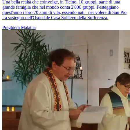
Una bella realtà che coinvolge, in Ticino, 10 gruppi, parte di una
grande famiglia che nel mondo conta 2'800 gruppi. Festeggiano
quest'anno i loro 70 anni di vita, essendo nati - per volere di San Pio
- a sostegno dell'Ospedale Casa Sollievo della Sofferenza.
Preghiera
Malattia