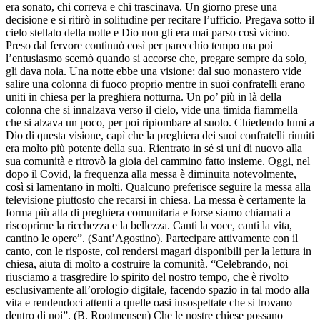
era sonato, chi correva e chi trascinava. Un giorno prese una
decisione e si ritirò in solitudine per recitare l’ufficio. Pregava sotto il
cielo stellato della notte e Dio non gli era mai parso così vicino.
Preso dal fervore continuò così per parecchio tempo ma poi
l’entusiasmo scemò quando si accorse che, pregare sempre da solo,
gli dava noia. Una notte ebbe una visione: dal suo monastero vide
salire una colonna di fuoco proprio mentre in suoi confratelli erano
uniti in chiesa per la preghiera notturna. Un po’ più in là della
colonna che si innalzava verso il cielo, vide una timida fiammella
che si alzava un poco, per poi ripiombare al suolo. Chiedendo lumi a
Dio di questa visione, capì che la preghiera dei suoi confratelli riuniti
era molto più potente della sua. Rientrato in sé si unì di nuovo alla
sua comunità e ritrovò la gioia del cammino fatto insieme. Oggi, nel
dopo il Covid, la frequenza alla messa è diminuita notevolmente,
così si lamentano in molti. Qualcuno preferisce seguire la messa alla
televisione piuttosto che recarsi in chiesa. La messa è certamente la
forma più alta di preghiera comunitaria e forse siamo chiamati a
riscoprirne la ricchezza e la bellezza. Canti la voce, canti la vita,
cantino le opere”. (Sant’Agostino). Partecipare attivamente con il
canto, con le risposte, col rendersi magari disponibili per la lettura in
chiesa, aiuta di molto a costruire la comunità. “Celebrando, noi
riusciamo a trasgredire lo spirito del nostro tempo, che è rivolto
esclusivamente all’orologio digitale, facendo spazio in tal modo alla
vita e rendendoci attenti a quelle oasi insospettate che si trovano
dentro di noi”. (B. Rootmensen) Che le nostre chiese possano