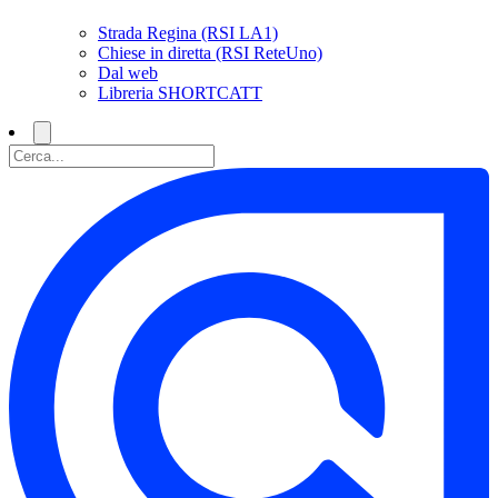
Strada Regina (RSI LA1)
Chiese in diretta (RSI ReteUno)
Dal web
Libreria SHORTCATT