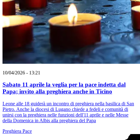
10/04/2026 - 13:21
Sabato 11 aprile la veglia per la pace indetta dal
Papa; invito alla preghiera anche in Ticino
Leone alle 18 guiderà un incontro di preghiera nella basilica di San
Pietro. Anche la diocesi di Lugano chiede a fedeli e comunità di
unirsi con la preghiera nelle funzioni dell'11 aprile e nelle Messe
della Domenica in Albis alla preghiera del Papa
Preghiera
Pace