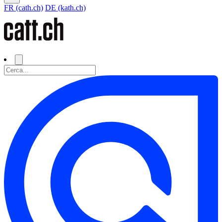
FR (cath.ch)
DE (kath.ch)