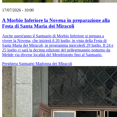
17/07/2026 - 10:00
A Morbio Inferiore la Novena in preparazione alla
Festa di Santa Maria dei Miracoli
Anche quest'anno il Santuario di Morbio Inferiore si prepara a
vivere la Novena, che inizierà il 20 luglio, in vista della Festa di
Santa Maria dei Miracoli, in programma mercoledì 29 luglio. Il 24 e
25 luglio ci sarà la decima edizione del pellegrinaggio notturno da
Melide via diverse località del Mendrisiotto fino al Santuario.
Preghiera
Santuario
Madonna dei Miracoli