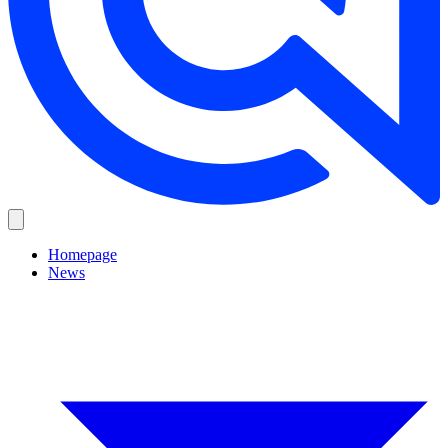
Homepage
News