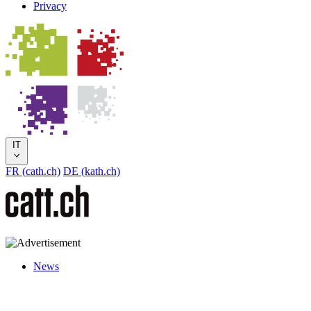
Privacy
IT
FR (cath.ch)
DE (kath.ch)
News