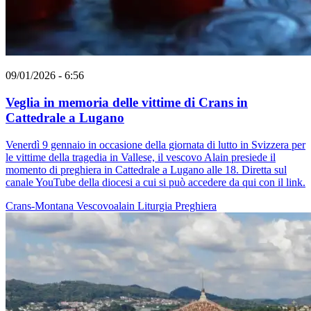
09/01/2026 - 6:56
Veglia in memoria delle vittime di Crans in
Cattedrale a Lugano
Venerdì 9 gennaio in occasione della giornata di lutto in Svizzera per
le vittime della tragedia in Vallese, il vescovo Alain presiede il
momento di preghiera in Cattedrale a Lugano alle 18. Diretta sul
canale YouTube della diocesi a cui si può accedere da qui con il link.
Crans-Montana
Vescovoalain
Liturgia
Preghiera