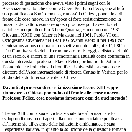
processo di gestazione che aveva visto i primi segni con le
Associazioni cattoliche e con le Opere Pie. Papa Pecci, che affidò il
suo pontificato a San Tommaso, rinnovò la Chiesa, ponendola di
fronte alle cose nuove, in un’epoca di forte scristianizzazione: la
rinascita del cattolicesimo religioso produsse poi l’avvento del
cattolicesimo politico. Pio XI con Quadragesimo anno nel 1931,
Giovanni XXIII con Mater et Magistra nel 1961, Paolo VI con
Octogesima adveniens nel 1971 e Giovanni Paolo II nel 1991 con
Centesimus annus celebrarono rispettivamente il 40°, il 70°, l’80° e
il 100° anniversario della Rerum novarum. E, oggi, a distanza di più
di un secolo, è ancora di una straordinaria attualità come conferma in
questa intervista il professor Flavio Felice, ordinario di Dottrine
Economiche e Politiche alla Pontificia Università Lateranense e
direttore dell’Area internazionale di ricerca Caritas in Veritate per lo
studio della dottrina sociale della Chiesa.
Davanti al processo di scristianizzazione Leone XIII seppe
rinnovare la Chiesa, ponendola di fronte alle «cose nuove».
Professor Felice, cosa possiamo imparare oggi da quel metodo?
“Leone XIII con la sua enciclica sociale favorì la nascita e lo
sviluppo di movimenti aperti alla dimensione sociale e politica sia
all’interno sia all’esterno delle istituzioni: emblematica è stata
l’esperienza italiana, in quanto la soluzione della questione romana