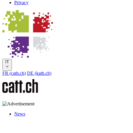
Privacy
IT
FR (cath.ch)
DE (kath.ch)
News