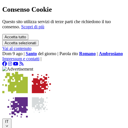
Consenso Cookie
Questo sito utilizza servizi di terze parti che richiedono il tuo
consenso.
Scopri di più
Accetta tutto
Accetta selezionati
Vai al contenuto
Dom 9 ago
|
Santo
del giorno
|
Parola rito
Romano
|
Ambrosiano
Impressum e contatti
|
IT