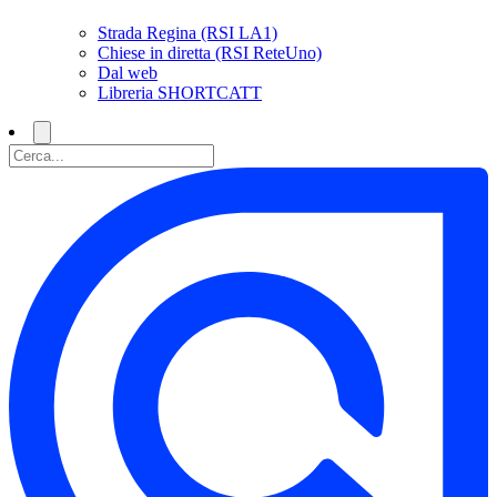
Strada Regina (RSI LA1)
Chiese in diretta (RSI ReteUno)
Dal web
Libreria SHORTCATT