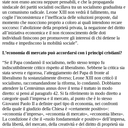
state non erano ancora neppure pensabili, e che la propaganda
sindacale dei partiti socialisti oscillava tra un socialismo gradualista e
un comunismo radicale. Leone XIII non vedrà il fallimento, ma
coglie l’inconsistenza e l’inefficacia delle soluzioni proposte, dal
momento che nuocciono proprio a coloro ai quali intendono recare
soccorso: l’abolizione della proprietà privata, la negazione del diritto
all’iniziativa economica e il non riconoscimento delle doti
individuali finiscono per promuovere gli interessi di chi detiene la
rendita e impediscono la mobilità sociale”.
L’economia di mercato può accordarsi con i principi cristiani?
“Se il Papa condannò il socialismo, nello stesso tempo fu
indiscutibilmente critico rispetto al liberalismo. Sebbene la critica sia
stata severa e rigorosa, l’atteggiamento del Papa di fronte al
liberalismo fu sostanzialmente diverso; Leone XIII non criticò il
socialismo, raccomandandone la riforma, lo condannò. Dobbiamo
attendere la Centesimus annus dove il tema è trattato in modo
diretto: si pensi al paragrafo 42. Si fa riferimento in modo diretto a
categorie quali l’impresa e il mercato, al punto che è lo stesso
Giovanni Paolo II a definire quel tipo di economia, nei confronti
della quale il giudizio della Chiesa è «certamente positivo»:
«economia d’impresa», «economia di mercato», «economia libera».
La condizione è che il «ruolo fondamentale e positivo» dell’impresa,
della libertà, del mercato, della creatività e del diritto di proprietà sia