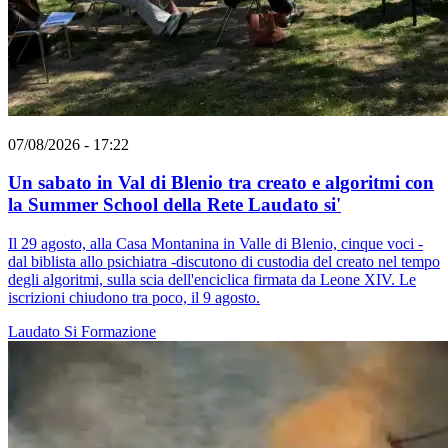
07/08/2026 - 17:22
Un sabato in Val di Blenio tra creato e algoritmi con
la Summer School della Rete Laudato si'
Il 29 agosto, alla Casa Montanina in Valle di Blenio, cinque voci -
dal biblista allo psichiatra -discutono di custodia del creato nel tempo
degli algoritmi, sulla scia dell'enciclica firmata da Leone XIV. Le
iscrizioni chiudono tra poco, il 9 agosto.
Laudato Si
Formazione