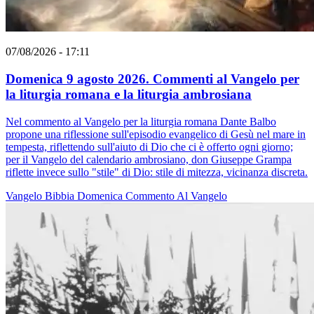
07/08/2026 - 17:11
Domenica 9 agosto 2026. Commenti al Vangelo per
la liturgia romana e la liturgia ambrosiana
Nel commento al Vangelo per la liturgia romana Dante Balbo
propone una riflessione sull'episodio evangelico di Gesù nel mare in
tempesta, riflettendo sull'aiuto di Dio che ci è offerto ogni giorno;
per il Vangelo del calendario ambrosiano, don Giuseppe Grampa
riflette invece sullo "stile" di Dio: stile di mitezza, vicinanza discreta.
Vangelo
Bibbia
Domenica
Commento Al Vangelo