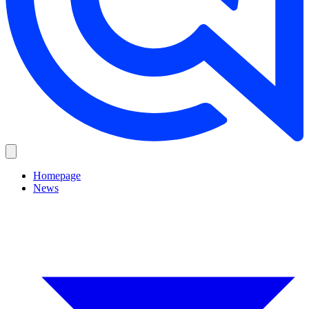
Homepage
News