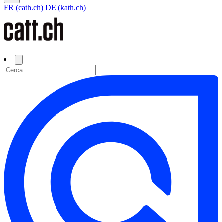
FR (cath.ch)
DE (kath.ch)