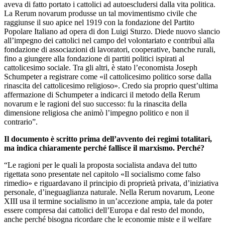
aveva di fatto portato i cattolici ad autoescludersi dalla vita politica.
La Rerum novarum produsse un tal movimentismo civile che
raggiunse il suo apice nel 1919 con la fondazione del Partito
Popolare Italiano ad opera di don Luigi Sturzo. Diede nuovo slancio
all’impegno dei cattolici nel campo del volontariato e contribuì alla
fondazione di associazioni di lavoratori, cooperative, banche rurali,
fino a giungere alla fondazione di partiti politici ispirati al
cattolicesimo sociale. Tra gli altri, è stato l’economista Joseph
Schumpeter a registrare come «il cattolicesimo politico sorse dalla
rinascita del cattolicesimo religioso». Credo sia proprio quest’ultima
affermazione di Schumpeter a indicarci il metodo della Rerum
novarum e le ragioni del suo successo: fu la rinascita della
dimensione religiosa che animò l’impegno politico e non il
contrario”.
Il documento è scritto prima dell’avvento dei regimi totalitari,
ma indica chiaramente perché fallisce il marxismo. Perché?
“Le ragioni per le quali la proposta socialista andava del tutto
rigettata sono presentate nel capitolo «Il socialismo come falso
rimedio» e riguardavano il principio di proprietà privata, d’iniziativa
personale, d’ineguaglianza naturale. Nella Rerum novarum, Leone
XIII usa il termine socialismo in un’accezione ampia, tale da poter
essere compresa dai cattolici dell’Europa e dal resto del mondo,
anche perché bisogna ricordare che le economie miste e il welfare