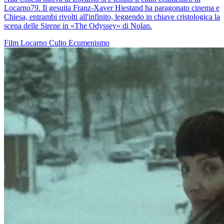
Locarno79. Il gesuita Franz-Xaver Hiestand ha paragonato cinema e
Chiesa, entrambi rivolti all'infinito, leggendo in chiave cristologica la
scena delle Sirene in «The Odyssey» di Nolan.
Film
Locarno
Culto
Ecumenismo