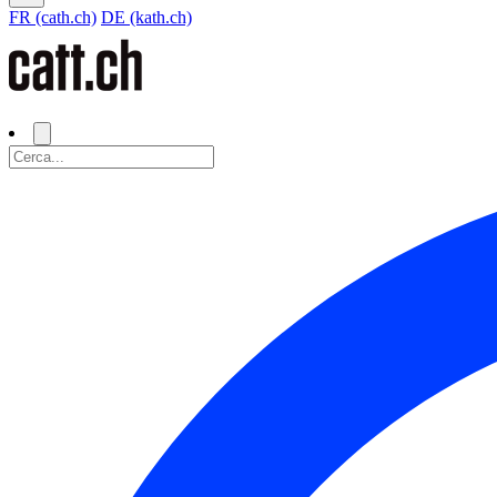
FR (cath.ch)
DE (kath.ch)